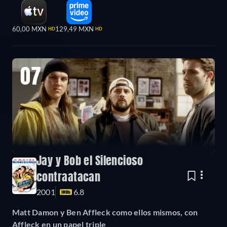
60,00 MXN
129,49 MXN
HD
HD
07
Jay y Bob el Silencioso
contraatacan
2001
6.8
Matt Damon y Ben Affleck como ellos mismos, con
Affleck en un papel triple