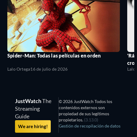
Spider-Man: Todas las películas en orden
‘Ráp
cro
Lalo Ortega
16 de julio de 2026
Lalo
JustWatch
The
© 2026 JustWatch Todos los
contenidos externos son
Streaming
propiedad de sus legítimos
Guide
propietarios.
(3.13.0)
Gestión de recopilación de datos
We are hiring!