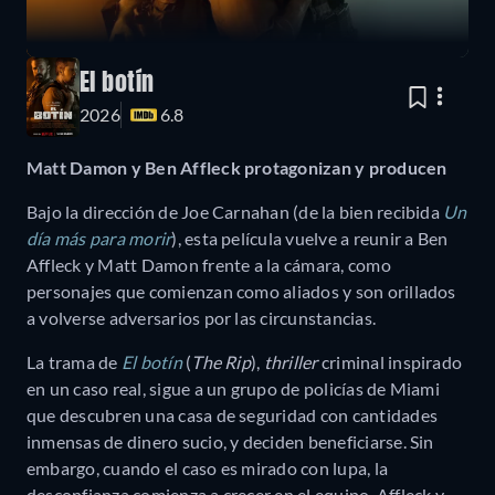
El botín
2026
6.8
Matt Damon y Ben Affleck protagonizan y producen
Bajo la dirección de Joe Carnahan (de la bien recibida
Un
día más para morir
), esta película vuelve a reunir a Ben
Affleck y Matt Damon frente a la cámara, como
personajes que comienzan como aliados y son orillados
a volverse adversarios por las circunstancias.
La trama de
El botín
(
The Rip
),
thriller
criminal inspirado
en un caso real, sigue a un grupo de policías de Miami
que descubren una casa de seguridad con cantidades
inmensas de dinero sucio, y deciden beneficiarse. Sin
embargo, cuando el caso es mirado con lupa, la
desconfianza comienza a crecer en el equipo. Affleck y