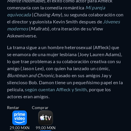
Mente indomable
), el éxito como actor para Affleck
comenzaría con la comedia romántica
Mi pareja
equivocada
(
Chasing Amy
), su segunda colaboración con
el director y guionista Kevin Smith despues de
Jóvenes
modernos
(
Mallrats
), otra iteración de su View
Askewniverse.
La trama sigue a un hombre heterosexual (Affleck) que
se enamora de una mujer lesbiana (Joey Lauren Adams),
lo que trae problemas a su colaboración creativa con su
amigo (Jason Lee), con quien ha lanzado un cómic,
Bluntman and Chronic
, basado en sus amigos Jay y
silencioso Bob. Damon tiene un pequeñísimo papel en la
película,
según cuentan Affleck y Smith
, porque los
actores eran amigos.
Rentar
Comprar
29,00 MXN
99,00 MXN