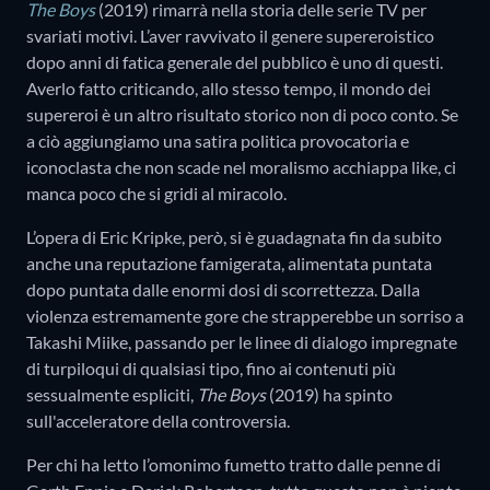
The Boys
(2019) rimarrà nella storia delle serie TV per
svariati motivi. L’aver ravvivato il genere supereroistico
dopo anni di fatica generale del pubblico è uno di questi.
Averlo fatto criticando, allo stesso tempo, il mondo dei
supereroi è un altro risultato storico non di poco conto. Se
a ciò aggiungiamo una satira politica provocatoria e
iconoclasta che non scade nel moralismo acchiappa like, ci
manca poco che si gridi al miracolo.
L’opera di Eric Kripke, però, si è guadagnata fin da subito
anche una reputazione famigerata, alimentata puntata
dopo puntata dalle enormi dosi di scorrettezza. Dalla
violenza estremamente gore che strapperebbe un sorriso a
Takashi Miike, passando per le linee di dialogo impregnate
di turpiloqui di qualsiasi tipo, fino ai contenuti più
sessualmente espliciti,
The Boys
(2019) ha spinto
sull'acceleratore della controversia.
Per chi ha letto l’omonimo fumetto tratto dalle penne di