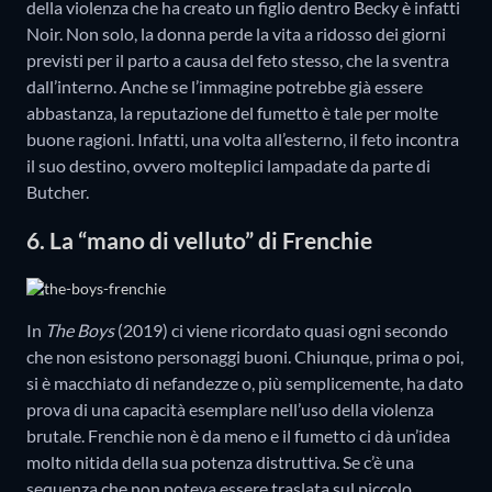
della violenza che ha creato un figlio dentro Becky è infatti
Noir. Non solo, la donna perde la vita a ridosso dei giorni
previsti per il parto a causa del feto stesso, che la sventra
dall’interno. Anche se l’immagine potrebbe già essere
abbastanza, la reputazione del fumetto è tale per molte
buone ragioni. Infatti, una volta all’esterno, il feto incontra
il suo destino, ovvero molteplici lampadate da parte di
Butcher.
6. La “mano di velluto” di Frenchie
In
The Boys
(2019) ci viene ricordato quasi ogni secondo
che non esistono personaggi buoni. Chiunque, prima o poi,
si è macchiato di nefandezze o, più semplicemente, ha dato
prova di una capacità esemplare nell’uso della violenza
brutale. Frenchie non è da meno e il fumetto ci dà un’idea
molto nitida della sua potenza distruttiva. Se c’è una
sequenza che non poteva essere traslata sul piccolo