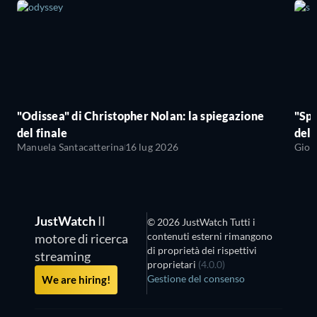
"Odissea" di Christopher Nolan: la spiegazione
"Sp
del finale
del 
Manuela Santacatterina
16 lug 2026
Giov
JustWatch
Il
© 2026 JustWatch Tutti i
contenuti esterni rimangono
motore di ricerca
di proprietà dei rispettivi
streaming
proprietari
(4.0.0)
Gestione del consenso
We are hiring!