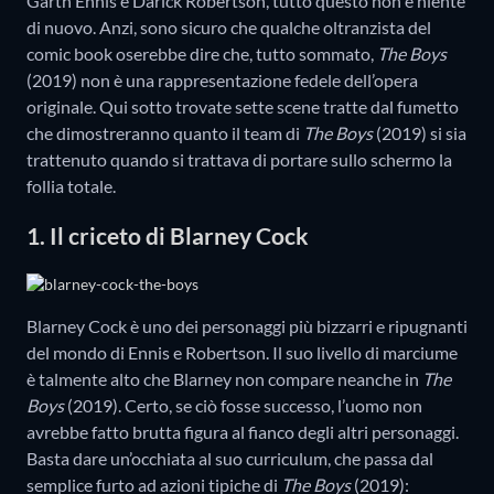
Garth Ennis e Darick Robertson, tutto questo non è niente
di nuovo. Anzi, sono sicuro che qualche oltranzista del
comic book oserebbe dire che, tutto sommato,
The Boys
(2019) non è una rappresentazione fedele dell’opera
originale. Qui sotto trovate sette scene tratte dal fumetto
che dimostreranno quanto il team di
The Boys
(2019) si sia
trattenuto quando si trattava di portare sullo schermo la
follia totale.
1. Il criceto di Blarney Cock
Blarney Cock è uno dei personaggi più bizzarri e ripugnanti
del mondo di Ennis e Robertson. Il suo livello di marciume
è talmente alto che Blarney non compare neanche in
The
Boys
(2019). Certo, se ciò fosse successo, l’uomo non
avrebbe fatto brutta figura al fianco degli altri personaggi.
Basta dare un’occhiata al suo curriculum, che passa dal
semplice furto ad azioni tipiche di
The Boys
(2019):