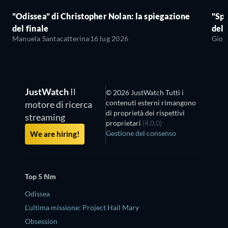
"Odissea" di Christopher Nolan: la spiegazione
"Sp
del finale
del 
Manuela Santacatterina
16 lug 2026
Giov
JustWatch
Il
© 2026 JustWatch Tutti i
contenuti esterni rimangono
motore di ricerca
di proprietà dei rispettivi
streaming
proprietari
(4.0.0)
Gestione del consenso
We are hiring!
Top 5 film
Odissea
L'ultima missione: Project Hail Mary
Obsession