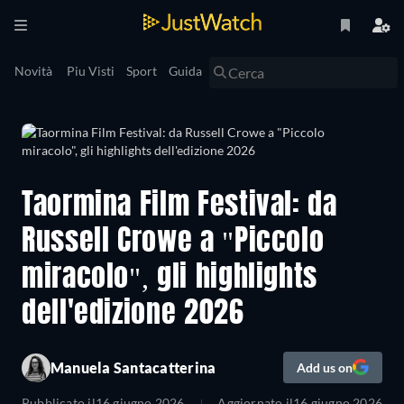
Novità
Piu Visti
Sport
Guida
Taormina Film Festival: da
Russell Crowe a "Piccolo
miracolo", gli highlights
dell'edizione 2026
Manuela Santacatterina
Add us on
Pubblicato il
16 giugno 2026
Aggiornato il
16 giugno 2026