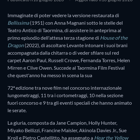
Immaginate di poter vedere la versione restaurata di
Bellissima
(1951) con Anna Magnani sotto le stelle del
Teatro Antico di Taormina, di assistere in anteprima al
primo episodio dell'attesa terza stagione di
House of the
Dragon
(2022), di ascoltare Levante intonare i suoi brani
accompagnata dalla chitarra o di veder sfilare sul red
carpet Aaron Paul, Russell Crowe, Fernanda Torres, Helen
Mirren e Clive Owen. Succede al Taormina Film Festival
che quest'anno ha messo in scena la sua
72ª edizione tra nove film nel concorso internazionale
lungometraggi, 11 tra i cortometraggi, 10 nella sezione
fuori concorso e 9 tra gli eventi speciali che hanno animato
le serate.
La giuria, composta da Jane Campion, Holly Hunter,
Miyako Bellizzi, Francine Maisler, Akinola Davies Jr., Sue
Kroll e Pietro Castellitto, ha assegnato a
Hear the Yellow