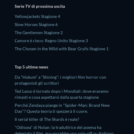
Serie TV di prossima uscita
Yellowjackets Stagione 4
Slow Horses Stagione 6
The Gentlemen Stagione 2
L'amore è cieco: Regno Unito Stagione 3
The Chosen in the Wild with Bear Grylls Stagione 1
Top 5 ultime news
Da “Hokum” a “Shining”: i migliori film horror con
protagonisti gli scrittori
Ted Lasso è tornato dopo i Mondiali: dove eravamo
rimasti e cosa aspettarsi dalla quarta stagione
Perché Zendaya piange in "Spider-Man: Brand New
Day"? Questa teoria ti spezzerà il cuore.
Il serial killer di The Shards è reale?
"Odissea" di Nolan: la traduttrice del poema ha
detestato il film, ma vorrebbe uno spin-off su Antinoo