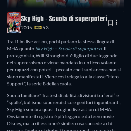
Sky High - Scuola di superpoteri
2005
6.3
Tra i film live action, pochi parlano la stessa lingua di
MHA quanto
Sky High – Scuola di superpoteri
. Il
protagonista, Will Stronghold, è figlio di due leggende
del supereroismo e viene mandato in un liceo volante
per ragazzi con poteri… peccato che i suoi ancora non si
siano manifestati. Viene così relegato alla classe “Hero
Support”, la serie B della scuola.
Suona familiare? Tra test di abilità, divisioni tra “eroi” e
“spalle”, bullismo supereroistico e genitori ingombranti,
Sky High sembra quasi il cugino live action di MHA.
Ovviamente il registro è più leggero e da teen movie
Disney, ma la riflessione è simile: cosa succede a chi
cresce all’ombra di simboli troppo grandi, e quanto la