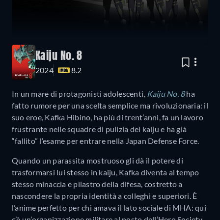
Kaiju No. 8
2024
8.2
In un mare di protagonisti adolescenti,
Kaiju No. 8
ha
fatto rumore per una scelta semplice ma rivoluzionaria: il
suo eroe, Kafka Hibino, ha più di trent’anni, fa un lavoro
frustrante nelle squadre di pulizia dei kaiju e ha già
“fallito” l’esame per entrare nella Japan Defense Force.
Quando un parassita mostruoso gli dà il potere di
trasformarsi lui stesso in kaiju, Kafka diventa al tempo
stesso minaccia e pilastro della difesa, costretto a
nascondere la propria identità a colleghi e superiori. È
l’anime perfetto per chi amava il lato sociale di MHA: qui
c’è un’organizzazione militare al posto dell’Hero Society,