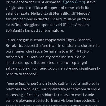
Prima ancora che MHA arrivasse,
Tiger & Bunny
stava
già giocando con l’idea di supereroi come celebrità
aziendalizzate. Nella città di Stern Bild, gli “Heroes”
salvano persone in diretta TV, accumulano punti in
classifica e sfoggiano sponsor veri (Pepsi, Amazon,
SoftBank) stampati sulle armature.
La serie segue la strana coppia Wild Tiger / Barnaby
Brooks Jr., costretti a fare team in un sistema che premia
più i numeri che l’etica. Se hai amato in MHA tutto il
discorso sulla Hero Society come industria dello
spettacolo, qui è il cuore stesso del concept: ogni
salvataggio è un contenuto, ogni errore può significare la
perdita di sponsor.
Tiger & Bunny
, però, non è solo satira: lavora molto sulle
relazioni tra colleghi, sui conflitti tra generazioni di eroi e
su cosa significhi invecchiare in un lavoro che ti vuole
sempre giovane e perfetto. È una visione imprescindibile
se vuoi esplorare un’altra declinazione dell’idea di “eroe