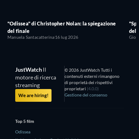
"Odissea" di Christopher Nolan: la spiegazione
"Sp
del finale
del 
Manuela Santacatterina
16 lug 2026
Giov
JustWatch
Il
© 2026 JustWatch Tutti i
contenuti esterni rimangono
motore di ricerca
di proprietà dei rispettivi
streaming
proprietari
(4.0.0)
Gestione del consenso
We are hiring!
Top 5 film
Odissea