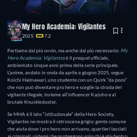
My Hero Academia: Vigilantes
2025
7.2
Partiamo dal più ovvio, ma anche dal più necessario:
My
Hero Academia: Vigilantes
è il prequel ufficiale,
ambientato cinque anni prima della serie principale.
L’anime, andato in onda da aprile a giugno 2025, segue
Koichi Haimawari, uno studente con un Quirk “da poco”
che non può diventare pro hero e sceglie la strada del
vigilante illegale, insieme all’influencer Kazuho e al
brutale Knuckleduster.
Se MHA è il lato “istituzionale” della Hero Society,
Vigilantes ne mostra il retroscena grigio: gente comune
che aiuta dove i pro hero non arrivano, quartieri lasciati
ai criminali, sistemi che proteggono solo chi è già dentro.