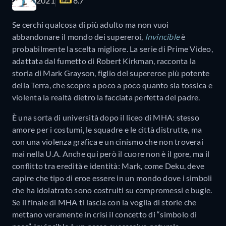
2021
8.7
Se cerchi qualcosa di più adulto ma non vuoi
abbandonare il mondo dei supereroi,
Invincible
è
probabilmente la scelta migliore. La serie di Prime Video,
adattata dal fumetto di Robert Kirkman, racconta la
storia di Mark Grayson, figlio del supereroe più potente
della Terra, che scopre a poco a poco quanto sia tossica e
violenta la realtà dietro la facciata perfetta del padre.
È una sorta di università dopo il liceo di MHA: stesso
amore per i costumi, le squadre e le città distrutte, ma
con una violenza grafica e un cinismo che non troverai
mai nella U.A. Anche qui però il cuore non è il gore, ma il
conflitto tra eredità e identità: Mark, come Deku, deve
capire che tipo di eroe essere in un mondo dove i simboli
che ha idolatrato sono costruiti su compromessi e bugie.
Se il finale di MHA ti lascia con la voglia di storie che
mettano veramente in crisi il concetto di “simbolo di