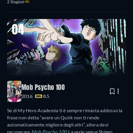
2 Stagioni
HD
04
Mob Psycho 100
2016
8.5
Se di My Hero Academia ti è sempre rimasta addosso la
frase non detta “avere un Quirk non ti rende
automaticamente migliore degli altri”, allora devi
recuperare
Mob Psycho 100
. La serie segue Shigeo