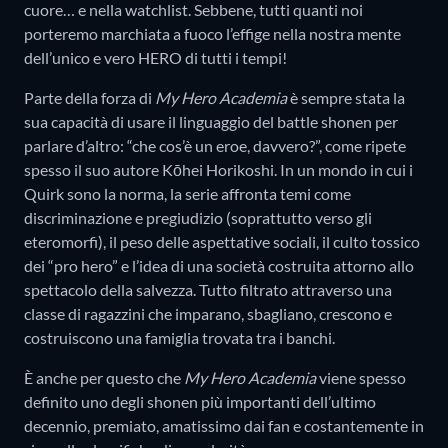
cuore… e nella watchlist. Sebbene, tutti quanti noi
porteremo marchiata a fuoco l’effige nella nostra mente
dell’unico e vero HERO di tutti i tempi!
Parte della forza di
My Hero Academia
è sempre stata la
sua capacità di usare il linguaggio del battle shonen per
parlare d’altro: “che cos’è un eroe, davvero?”, come ripete
spesso il suo autore Kōhei Horikoshi. In un mondo in cui i
Quirk sono la norma, la serie affronta temi come
discriminazione e pregiudizio (soprattutto verso gli
eteromorfi), il peso delle aspettative sociali, il culto tossico
dei “pro hero” e l’idea di una società costruita attorno allo
spettacolo della salvezza. Tutto filtrato attraverso una
classe di ragazzini che imparano, sbagliano, crescono e
costruiscono una famiglia trovata tra i banchi.
È anche per questo che
My Hero Academia
viene spesso
definito uno degli shonen più importanti dell’ultimo
decennio, premiato, amatissimo dai fan e costantemente in