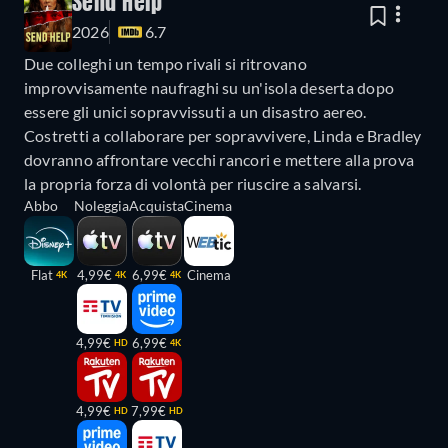
Send Help
2026
6.7
Due colleghi un tempo rivali si ritrovano
improvvisamente naufraghi su un'isola deserta dopo
essere gli unici sopravvissuti a un disastro aereo.
Costretti a collaborare per sopravvivere, Linda e Bradley
dovranno affrontare vecchi rancori e mettere alla prova
la propria forza di volontà per riuscire a salvarsi.
Abbo
Noleggia
Acquista
Cinema
Flat
4,99€
6,99€
Cinema
4K
4K
4K
4,99€
6,99€
HD
4K
4,99€
7,99€
HD
HD