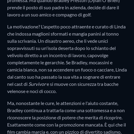
promessa. Ma quando Bradley Preston (Dylan O'Brien)
prende il posto di suo padre in azienda, decide di dare il
lavoro a un suo amico e compagno di golf.
La motivazione? L'aspetto poco attraente e curato di Linda
che indossa maglioni sformati e mangia panini al tonno
sulla scrivania. Un disastro aereo, che li vede unici
sopravvissuti su un'isola deserta dopo lo schianto del
velivolo diretto a un incontro di lavoro, capovolge
completamente le gerarchie. Se Bradley, mocassini e
camicia bianca, non sa accendere un fuoco o cacciare, Linda
dal canto suo ha passato la sua vita a sognare di entrare
nel cast di
Survivor
e si muove con sicurezza tra bacche
velenose e noci di cocco.
Ma, nonostante le cure, le attenzioni e l'aiuto costante,
Bradley continua a trattarla come una sottomessa e a non
riconoscere la posizione di potere che merita di ricoprire.
Esattamente come con la promozione mancata. È qui che il
film cambia marcia e, con un pizzico di divertito sadismo,