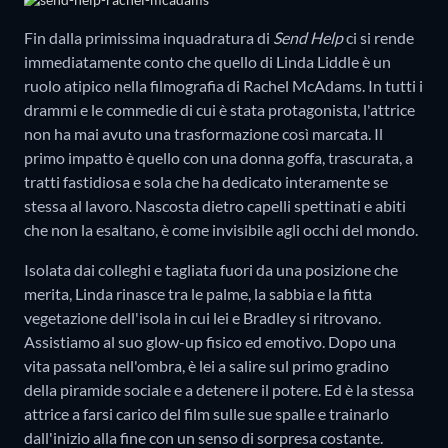
Fin dalla primissima inquadratura di
Send Help
ci si rende
immediatamente conto che quello di Linda Liddle è un
ruolo atipico nella filmografia di Rachel McAdams. In tutti i
drammi e le commedie di cui è stata protagonista, l'attrice
non ha mai avuto una trasformazione così marcata. Il
primo impatto è quello con una donna goffa, trascurata, a
tratti fastidiosa e sola che ha dedicato interamente se
stessa al lavoro. Nascosta dietro capelli spettinati e abiti
che non la esaltano, è come invisibile agli occhi del mondo.
Isolata dai colleghi e tagliata fuori da una posizione che
merita, Linda rinasce tra le palme, la sabbia e la fitta
vegetazione dell'isola in cui lei e Bradley si ritrovano.
Assistiamo al suo glow-up fisico ed emotivo. Dopo una
vita passata nell'ombra, è lei a salire sul primo gradino
della piramide sociale e a detenere il potere. Ed è la stessa
attrice a farsi carico del film sulle sue spalle e trainarlo
dall'inizio alla fine con un senso di sorpresa costante.