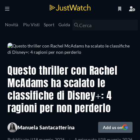
Novità
Piu Visti
Sport
Guida
Questo thriller con Rachel
McAdams ha scalato le
classifiche di Disney+: 4
ragioni per non perderlo
Manuela Santacatterina
Add us on
Pubblicato il
18 maggio 2026
Aggiornato il
19 maggio 2026