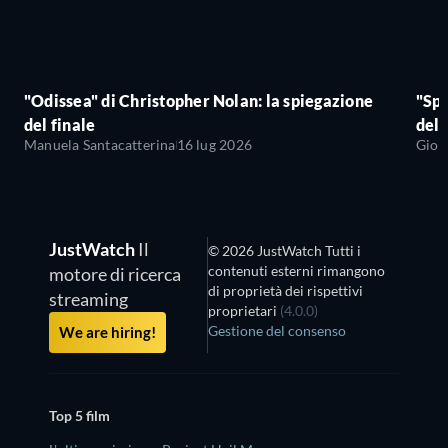
"Odissea" di Christopher Nolan: la spiegazione
"Sp
del finale
del 
Manuela Santacatterina
16 lug 2026
Giov
JustWatch
Il
© 2026 JustWatch Tutti i
contenuti esterni rimangono
motore di ricerca
di proprietà dei rispettivi
streaming
proprietari
(4.0.0)
Gestione del consenso
We are hiring!
Top 5 film