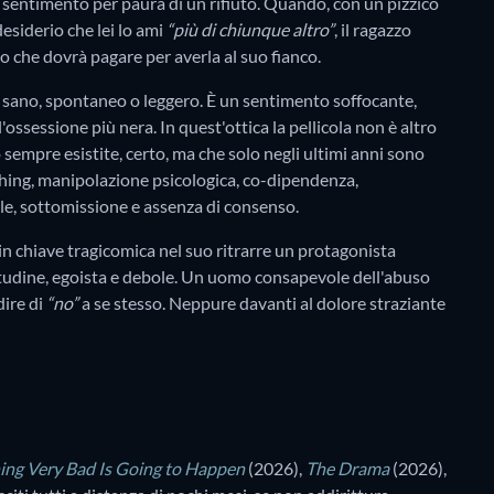
uo sentimento per paura di un rifiuto. Quando, con un pizzico
esiderio che lei lo ami
“più di chiunque altro”
, il ragazzo
o che dovrà pagare per averla al suo fianco.
di sano, spontaneo o leggero. È un sentimento soffocante,
'ossessione più nera. In quest'ottica la pellicola non è altro
sempre esistite, certo, ma che solo negli ultimi anni sono
ithing, manipolazione psicologica, co-dipendenza,
ale, sottomissione e assenza di consenso.
in chiave tragicomica nel suo ritrarre un protagonista
tudine, egoista e debole. Un uomo consapevole dell'abuso
dire di
“no”
a se stesso. Neppure davanti al dolore straziante
ng Very Bad Is Going to Happen
(2026),
The Drama
(2026),