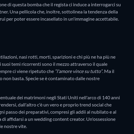
ione di questa bomba che il regista ci induce a interrogarci su
tner. Una pellicola che, inoltre, sottolinea la tendenza della
rui per poter essere incasellato in un'immagine accettabile.
lazioni, nasi rotti, morti, sparizioni e chi più ne ha più ne
 i suoi temi ricorrenti sono il mezzo attraverso il quale
sempre ci viene ripetuto che
“l'amore vince su tutto”
. Ma il
to non basta. Specie se è contaminato dalle nostre
rcentuale dei matrimoni negli Stati Uniti nell'arco di 140 anni
endersi, dall'altro c'è un vero e proprio trend social che
 passo dei preparativi, compresi gli addii al nubilato e al
ta di affidarsi a un wedding content creator. Un'ossessione
le nostre vite.