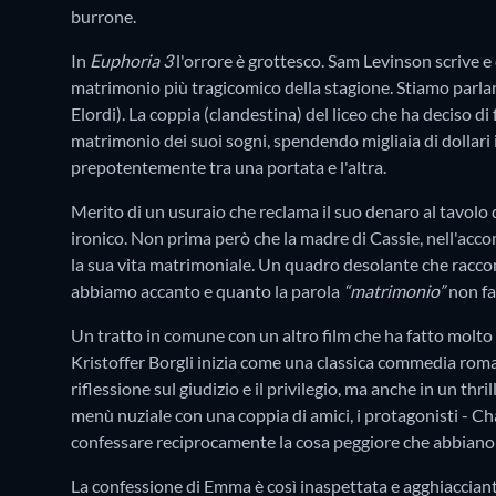
burrone.
In
Euphoria 3
l'orrore è grottesco. Sam Levinson scrive e 
matrimonio più tragicomico della stagione. Stiamo parla
Elordi). La coppia (clandestina) del liceo che ha deciso di f
matrimonio dei suoi sogni, spendendo migliaia di dollari in
prepotentemente tra una portata e l'altra.
Merito di un usuraio che reclama il suo denaro al tavolo
ironico. Non prima però che la madre di Cassie, nell'accomp
la sua vita matrimoniale. Un quadro desolante che racco
abbiamo accanto e quanto la parola
“matrimonio”
non fa
Un tratto in comune con un altro film che ha fatto molto 
Kristoffer Borgli inizia come una classica commedia roman
riflessione sul giudizio e il privilegio, ma anche in un th
menù nuziale con una coppia di amici, i protagonisti - 
confessare reciprocamente la cosa peggiore che abbiano m
La confessione di Emma è così inaspettata e agghiacciante