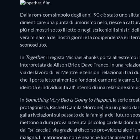
Dalla rom-com simbolo degli anni '90 c'è stato uno slittam
dimenticare una punta di umorismo nero, riesce a cattura
più nei mostri sotto il letto o negli scricchiolii sinistri d
vera minaccia dei nostri giorni è la codipendenza e il terr
sconosciuto.
In
Together
, il regista Michael Shanks porta all'estremo i
interpretata da Alison Brie e Dave Franco, in una relazion
via del lavoro di lei. Mentre le tensioni relazionali tra 
che li porta letteralmente a fondersi, carne nella carne.
identità e individualità all'interno di una relazione simbio
In
Something Very Bad is Going to Happen
, la serie cre
protagonista, Rachel (Camila Morrone), è a un passo dal 
galla rivelazioni sul passato della famiglia del futuro sp
mettono a dura prova la tenuta psicologica della donna. 
dal
“sì”
cacciati via grazie al discorso provvidenziale di
maligna. Il matrimonio non è neanche lontanamente l'inizi