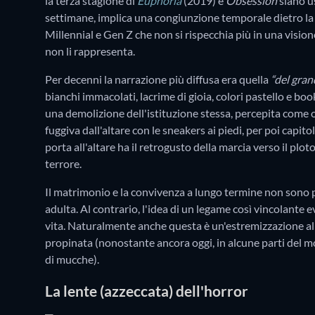
la terza stagione di
Euphoria
(2019) e
Obsession
siano us
settimane, implica una congiunzione temporale dietro la q
Millennial e Gen Z che non si rispecchia più in una vision
non li rappresenta.
Per decenni la narrazione più diffusa era quella
“del gran
bianchi immacolati, lacrime di gioia, colori pastello e boo
una demolizione dell'istituzione stessa, percepita come 
fuggiva dall'altare con le sneakers ai piedi, per poi capit
porta all'altare ha il retrogusto della marcia verso il plot
terrore.
Il matrimonio e la convivenza a lungo termine non sono p
adulta. Al contrario, l'idea di un legame così vincolante e
vita. Naturalmente anche questa è un'estremizzazione al p
propinata (nonostante ancora oggi, in alcune parti del 
di mucche).
La lente (azzeccata) dell'horror