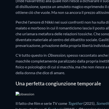
(Inde Navarrette) alla quale non riesce a dichiarare il s
di disillusione, spezza un amuleto magico esprimendo il d
ottiene ciò che vuole. Ma non sa ancora il prezzo altissim
Perché l'amore di Nikki nei suoi confronti non ha nulla 
malato e morboso in cui il romanticismo lascia il posto all
che un'amara metafora delle relazioni tossiche. Che sono 
diventate materiale al centro del dibattito sociale. Gasl
prevaricazione, privazione della propria libertà individu
C'è tutto questo in
Obsession
, spesso raccontato anche 
maschile completamente paralizzato dalla propria inetti
fisico e psicologico di cui si macchia, ma che non riesce a 
della donna che dice di amare.
Una perfetta congiunzione temporale
Il fatto che film e serie TV come
Together
(2025),
Somethi