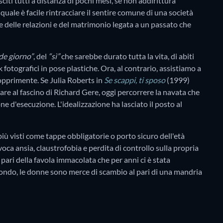
citi tutti a distanza di pochi mesi, se non addirittura
uale è facile rintracciare il sentire comune di una società
e delle relazioni e del matrimonio legata a un passato che
de giorno”
, del
“sì”
che sarebbe durato tutta la vita, di abiti
k fotografici in pose plastiche. Ora, al contrario, assistiamo a
opprimente. Se Julia Roberts in
Se scappi, ti sposo
(1999)
olare al fascino di Richard Gere, oggi percorrere la navata che
one d'esecuzione. L'idealizzazione ha lasciato il posto al
iù visti come tappe obbligatorie o porto sicuro dell'età
voca ansia, claustrofobia e perdita di controllo sulla propria
ari della favola immacolata che per anni ci è stata
mondo, le donne sono merce di scambio al pari di una mandria