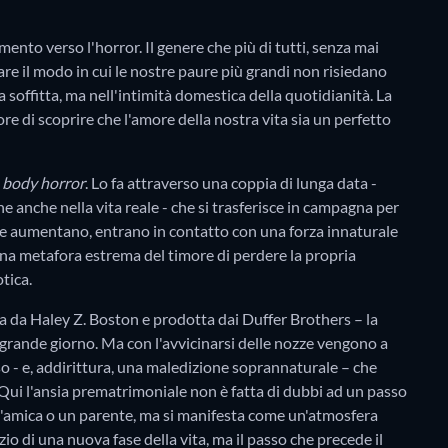
ento verso l'horror. Il genere che più di tutti, senza mai
re il modo in cui le nostre paure più grandi non risiedano
ella soffitta, ma nell'intimità domestica della quotidianità. La
ore di scoprire che l'amore della nostra vita sia un perfetto
l
body horror
. Lo fa attraverso una coppia di lunga data -
e anche nella vita reale - che si trasferisce in campagna per
i due aumentano, entrano in contatto con una forza innaturale
 Una metafora estrema del timore di perdere la propria
tica.
ata da Haley Z. Boston e prodotta dai Duffer Brothers – la
grande giorno. Ma con l'avvicinarsi delle nozze vengono a
oso - e, addirittura, una maledizione soprannaturale – che
Qui l'ansia prematrimoniale non è fatta di dubbi ad un passo
 un'amica o un parente, ma si manifesta come un'atmosfera
o di una nuova fase della vita, ma il passo che precede il