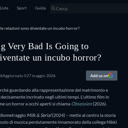
Liste
Sport
Guida
g Very Bad Is Going to
iventate un incubo horror?
26
Aggiornato il
27 maggio 2026
Add us on
erché guardando alla rappresentazione del matrimonio e
 decisamente incrinato negli ultimi tempi. L'ultimo film in
me un horror a occhi aperti si chiama
Obsession
(2026).
ediometraggio
Milk & Serial
(2024) – mette al centro la storia
ozio di musica perdutamente innamorato della collega Nikki