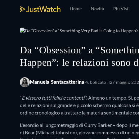
Home
Novità
Piu Visti
Da “Obsession” a “Somethin
Happen”: le relazioni sono d
Pubblicato il
27 maggio 20
Manuela Santacatterina
“
E vissero tutti felici e contenti”
. Almeno un tempo. Sì, p
delle relazioni sul grande e piccolo schermo qualcosa si è
ordine cronologico a trattare la materia sentimentale co
L'esordio al lungometraggio di Curry Barker – dopo il m
di Bear (Michael Johnston), giovane commesso di un neg