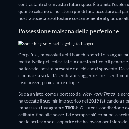
contrastanti che investe i futuri sposi. È tramite l'esplos
quanto celiamo di noi stessi pur di farci accettare dal par
nostra società a sottostare costantemente al giudizio alt
L'ossessione malsana della perfezione
Corpi fusi, immacolati abiti bianchi sporchi di sangue, muti
metta. Nelle pellicole citate in questo articolo il genere e
parlare del nostro presente e di ciò che ci spaventa. Da 
cinema e la serialità sembrano suggerire che il sentimen
insicurezze, proiezioni e utopie.
Se da un lato, come riportato dal
New York Times
, la pe
ha toccato il suo minimo storico nel 2019 faticando a ripr
impazza su Instagram e TikTok. Gli utenti condividono ogni
celibato, fino alle nozze. Ed è sempre più comune la scel
per la perfezione e l'apparire che ha invaso ogni sfera del