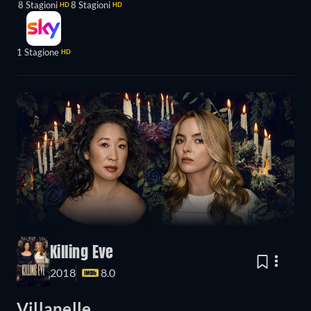
8 Stagioni
8 Stagioni
HD
HD
1 Stagione
HD
Killing Eve
2018
8.0
Villanelle