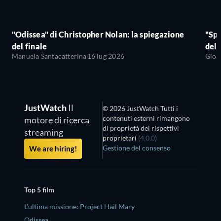
"Odissea" di Christopher Nolan: la spiegazione
"Sp
del finale
del 
Manuela Santacatterina
16 lug 2026
Giov
JustWatch
Il
© 2026 JustWatch Tutti i
contenuti esterni rimangono
motore di ricerca
di proprietà dei rispettivi
streaming
proprietari
(4.0.0)
Gestione del consenso
We are hiring!
Top 5 film
L'ultima missione: Project Hail Mary
Odissea