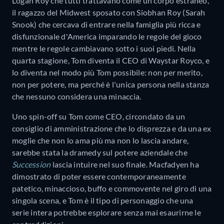
Logan Roy che tutti trattavano come un corpo estraneo,
il ragazzo del Midwest sposato con Siobhan Roy (Sarah
Snook) che cercava di entrare nella famiglia più ricca e
disfunzionale d'America imparando le regole del gioco
mentre le regole cambiavano sotto i suoi piedi. Nella
quarta stagione, Tom diventa il CEO di Waystar Royco, e
lo diventa nel modo più Tom possibile: non per merito,
non per potere, ma perché è l'unica persona nella stanza
che nessuno considera una minaccia.
Uno spin-off su Tom come CEO, circondato da un
consiglio di amministrazione che lo disprezza e da una ex
moglie che non lo ama più ma non lo lascia andare,
sarebbe stata la dramedy sul potere aziendale che
Succession
lascia intuire nel suo finale. Macfadyen ha
dimostrato di poter essere contemporaneamente
patetico, minaccioso, buffo e commovente nel giro di una
singola scena, e Tom è il tipo di personaggio che una
serie intera potrebbe esplorare senza mai esaurirne le