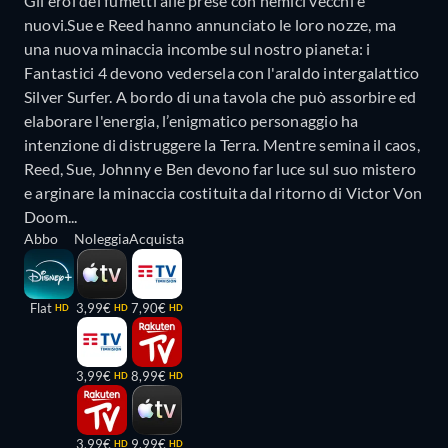
Gli eroi dei fumetti alle prese con nemici vecchi e
nuovi.Sue e Reed hanno annunciato le loro nozze, ma
una nuova minaccia incombe sul nostro pianeta: i
Fantastici 4 devono vedersela con l'araldo intergalattico
Silver Surfer. A bordo di una tavola che può assorbire ed
elaborare l'energia, l’enigmatico personaggio ha
intenzione di distruggere la Terra. Mentre semina il caos,
Reed, Sue, Johnny e Ben devono far luce sul suo mistero
e arginare la minaccia costituita dal ritorno di Victor Von
Doom...
Abbo
Noleggia
Acquista
Flat
3,99€
7,90€
HD
HD
HD
3,99€
8,99€
HD
HD
3,99€
9,99€
HD
HD