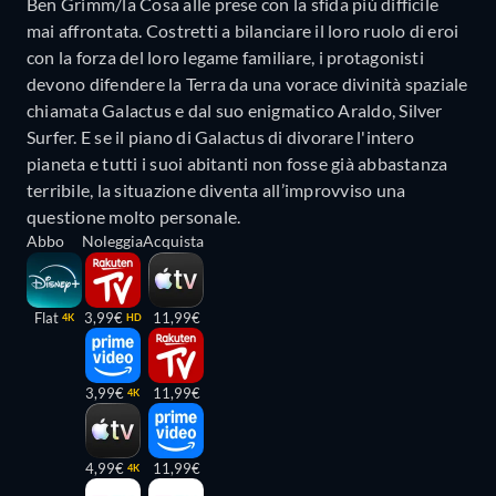
Ben Grimm/la Cosa alle prese con la sfida più difficile
mai affrontata. Costretti a bilanciare il loro ruolo di eroi
con la forza del loro legame familiare, i protagonisti
devono difendere la Terra da una vorace divinità spaziale
chiamata Galactus e dal suo enigmatico Araldo, Silver
Surfer. E se il piano di Galactus di divorare l'intero
pianeta e tutti i suoi abitanti non fosse già abbastanza
terribile, la situazione diventa all’improvviso una
questione molto personale.
Abbo
Noleggia
Acquista
Flat
3,99€
11,99€
4K
HD
3,99€
11,99€
4K
4,99€
11,99€
4K