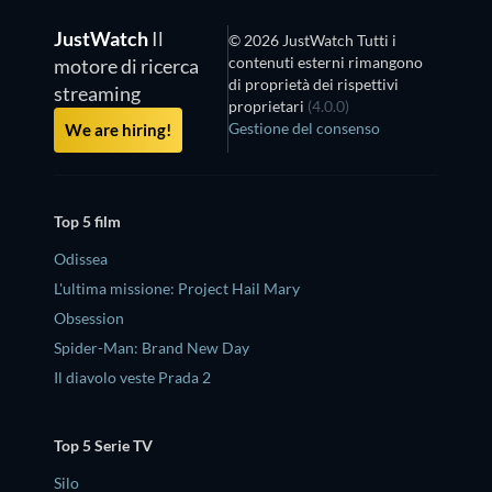
JustWatch
Il
© 2026 JustWatch Tutti i
contenuti esterni rimangono
motore di ricerca
di proprietà dei rispettivi
streaming
proprietari
(4.0.0)
Gestione del consenso
We are hiring!
Top 5 film
Odissea
L'ultima missione: Project Hail Mary
Obsession
Spider-Man: Brand New Day
Il diavolo veste Prada 2
Top 5 Serie TV
Silo