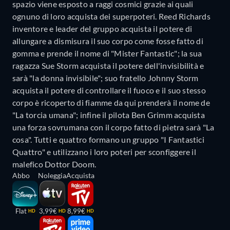
spazio viene esposto a raggi cosmici grazie ai quali
ognuno di loro acquista dei superpoteri. Reed Richards
inventore e leader del gruppo acquista il potere di
allungare a dismisura il suo corpo come fosse fatto di
gomma e prende il nome di "Mister Fantastic"; la sua
ragazza Sue Storm acquista il potere dell'invisibilità e
sarà "la donna invisibile"; suo fratello Johnny Storm
acquista il potere di controllare il fuoco e il suo stesso
corpo è ricoperto di fiamme da qui prenderà il nome de
"La torcia umana"; infine il pilota Ben Grimm acquista
una forza sovrumana con il corpo fatto di pietra sarà "La
cosa". Tutti e quattro formano un gruppo "I Fantastici
Quattro" e utilizzano i loro poteri per sconfiggere il
malefico Dottor Doom.
Abbo
Noleggia
Acquista
Flat
3,99€
8,99€
HD
HD
HD