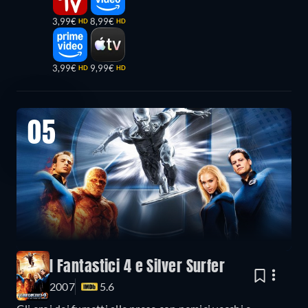
3,99€
8,99€
HD
HD
3,99€
9,99€
HD
HD
05
I Fantastici 4 e Silver Surfer
2007
5.6