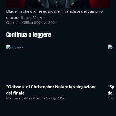
Blade: in che ordine guardare il franchise del vampiro
diurno di casa Marvel
Gabriella Giliberti
09 ago 2024
Continua a leggere
"Odissea" di Christopher Nolan: la spiegazione
"Sp
del finale
del 
Manuela Santacatterina
16 lug 2026
Giov