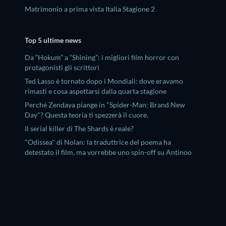
Matrimonio a prima vista Italia Stagione 2
Top 5 ultime news
Da “Hokum” a “Shining”: i migliori film horror con
protagonisti gli scrittori
Ted Lasso è tornato dopo i Mondiali: dove eravamo
rimasti e cosa aspettarsi dalla quarta stagione
Perché Zendaya piange in "Spider-Man: Brand New
Day"? Questa teoria ti spezzerà il cuore.
Il serial killer di The Shards è reale?
"Odissea" di Nolan: la traduttrice del poema ha
detestato il film, ma vorrebbe uno spin-off su Antinoo