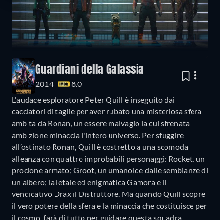
Guardiani della Galassia
2014
8.0
L'audace esploratore Peter Quill è inseguito dai
cacciatori di taglie per aver rubato una misteriosa sfera
ambita da Ronan, un essere malvagio la cui sfrenata
ambizione minaccia l'intero universo. Per sfuggire
all’ostinato Ronan, Quill è costretto a una scomoda
alleanza con quattro improbabili personaggi: Rocket, un
procione armato; Groot, un umanoide dalle sembianze di
un albero; la letale ed enigmatica Gamora e il
vendicativo Drax il Distruttore. Ma quando Quill scopre
il vero potere della sfera e la minaccia che costituisce per
il cosmo, farà di tutto per guidare questa squadra