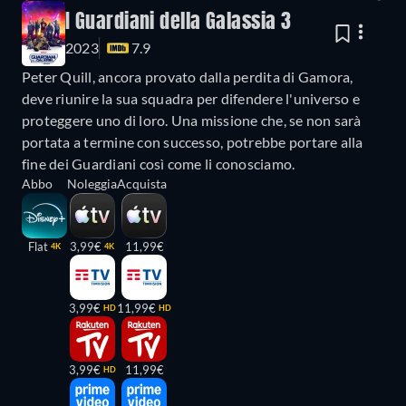
I Guardiani della Galassia 3
2023
7.9
Peter Quill, ancora provato dalla perdita di Gamora,
deve riunire la sua squadra per difendere l'universo e
proteggere uno di loro. Una missione che, se non sarà
portata a termine con successo, potrebbe portare alla
fine dei Guardiani così come li conosciamo.
Abbo
Noleggia
Acquista
Flat
3,99€
11,99€
4K
4K
3,99€
11,99€
HD
HD
3,99€
11,99€
HD