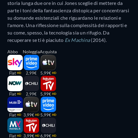
storia lunga due ore in cui Jones sceglie di mettere da
parte i toni della fantascienza distopica per concentrarsi
su domande esistenziali che riguardano le relazioni e
l'amore. Una riflessione sulla complessità dei rapporti e
su come, spesso, la tecnologia sia un rifugio. Da
recuperare se ti è piaciuto
Ex Machina
(2014).
Abbo
Noleggia
Acquista
Flat
2,99€
5,99€
HD
HD
Flat
2,99€
5,99€
HD
HD
Flat
3,99€
5,99€
HD
HD
HD
Flat
3,99€
6,99€
HD
HD
HD