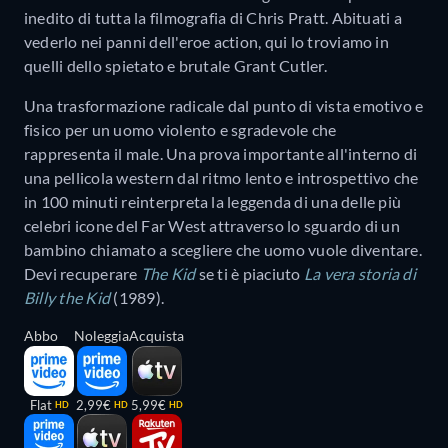
inedito di tutta la filmografia di Chris Pratt. Abituati a
vederlo nei panni dell'eroe action, qui lo troviamo in
quelli dello spietato e brutale Grant Cutler.
Una trasformazione radicale dal punto di vista emotivo e
fisico per un uomo violento e sgradevole che
rappresenta il male. Una prova importante all'interno di
una pellicola western dal ritmo lento e introspettivo che
in 100 minuti reinterpreta la leggenda di una delle più
celebri icone del Far West attraverso lo sguardo di un
bambino chiamato a scegliere che uomo vuole diventare.
Devi recuperare
The Kid
se ti è piaciuto
La vera storia di
Billy the Kid
(1989).
Abbo
Noleggia
Acquista
Flat
2,99€
5,99€
HD
HD
HD