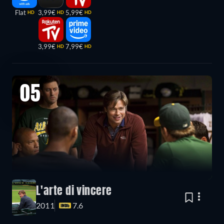
Flat
3,99€
5,99€
HD
HD
HD
3,99€
7,99€
HD
HD
05
L'arte di vincere
2011
7.6