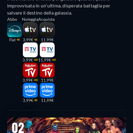
improvvisata in un'ultima, disperata battaglia per
salvare il destino della galassia.
Abbo
Noleggia
Acquista
Flat
3,99€
11,99€
4K
4K
3,99€
11,99€
HD
HD
3,99€
11,99€
HD
3,99€
11,99€
4K
02