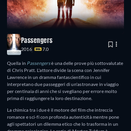
Passengers
2016
7.0
Quella in
Passengers
è una delle prove più sottovalutate
di Chris Pratt. L'attore divide la scena con Jennifer
Lawrence in un dramma fantascientifico in cui
interpretano due passeggeri di un'astronave in viaggio
per centinaia di anni che si svegliano per errore molto
prima di raggiungere la loro destinazione.
La chimica tra i due è il motore del film che intreccia
romance e sci-fi con profonda autenticità mentre pone
agli spettatori un dilemma etico che lo trasforma in un
dramma psicologico. La regia di Morten Tyldum è