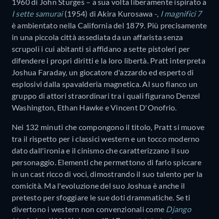
1960 di John Sturges – a sua volta liberamente ispirato a
I sette samurai
(1954) di Akira Kurosawa -,
I magnifici 7
è ambientato nella California del 1879. Più precisamente
in una piccola città assediata da un affarista senza
scrupoli i cui abitanti si affidano a sette pistoleri per
difendere i propri diritti e la loro libertà. Pratt interpreta
Joshua Faraday, un giocatore d'azzardo ed esperto di
esplosivi dalla spavalderia magnetica. Al suo fianco un
gruppo di attori straordinari tra i quali figurano Denzel
Washington, Ethan Hawke e Vincent D'Onofrio.
Nei 132 minuti che compongono il titolo, Pratt si muove
tra il rispetto per i classici western e un tocco moderno
dato dall'ironia e il cinismo che caratterizzano il suo
personaggio. Elementi che permettono di farlo spiccare
in un cast ricco di voci, dimostrando il suo talento per la
comicità. Ma l'evoluzione del suo Joshua è anche il
pretesto per sfoggiare le sue doti drammatiche. Se ti
divertono i western non convenzionali come
Django