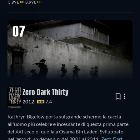
3,99€
8,99€
HD
HD
07
Zero Dark Thirty
2012
7.4
Kathryn Bigelow porta sul grande schermo la caccia
all'uomo più celebre e incessante di questa prima parte
del XXI secolo: quella a Osama Bin Laden. Sviluppato
nell'arco di un decennio, dal 2001 al 2011,
Zero Dark