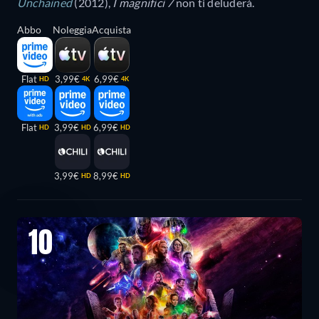
Unchained
(2012),
I magnifici 7
non ti deluderà.
Abbo
Noleggia
Acquista
Flat
3,99€
6,99€
HD
4K
4K
Flat
3,99€
6,99€
HD
HD
HD
3,99€
8,99€
HD
HD
10