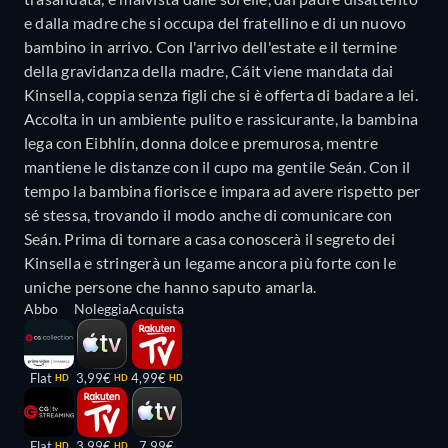
e dalla madre che si occupa del fratellino e di un nuovo
bambino in arrivo. Con l'arrivo dell'estate e il termine
della gravidanza della madre, Cáit viene mandata dai
Kinsella, coppia senza figli che si è offerta di badare a lei.
Accolta in un ambiente pulito e rassicurante, la bambina
lega con Eibhlín, donna dolce e premurosa, mentre
mantiene le distanze con il cupo ma gentile Seán. Con il
tempo la bambina fiorisce e impara ad avere rispetto per
sé stessa, trovando il modo anche di comunicare con
Seán. Prima di tornare a casa conoscerà il segreto dei
Kinsella e stringerà un legame ancora più forte con le
uniche persone che hanno saputo amarla.
Abbo
Noleggia
Acquista
Flat
3,99€
4,99€
HD
HD
HD
Flat
3,99€
7,99€
HD
HD