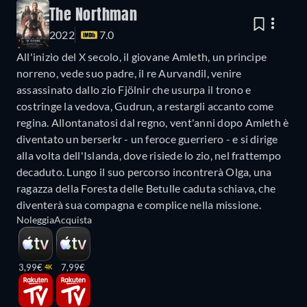
The Northman
2022
7.0
All'inizio del X secolo, il giovane Amleth, un principe
norreno, vede suo padre, il re Aurvandil, venire
assassinato dallo zio Fjölnir che usurpa il trono e
costringe la vedova, Gudrun, a restargli accanto come
regina. Allontanatosi dal regno, vent'anni dopo Amleth è
diventato un berserkr - un feroce guerriero - e si dirige
alla volta dell'Islanda, dove risiede lo zio, nel frattempo
decaduto. Lungo il suo percorso incontrerà Olga, una
ragazza della Foresta delle Betulle caduta schiava, che
diventerà sua compagna e complice nella missione.
Noleggia
Acquista
3,99€
7,99€
4K