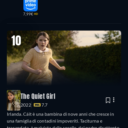
7,99€
HD
10
The Quiet Girl
2022
7.7
Irlanda. Cáit è una bambina di nove anni che cresce in
una famiglia di contadini impoveriti. Taciturna e
trasandata, è malvista dalle sorelle, dal padre disattento