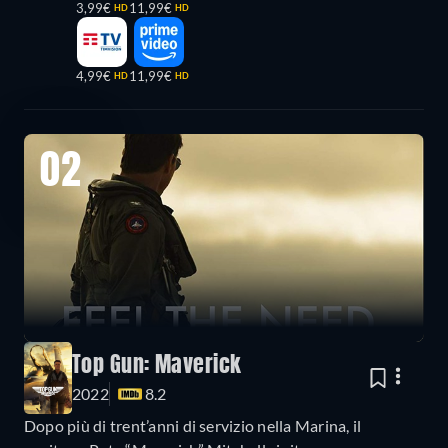
3,99€
11,99€
HD
HD
4,99€
11,99€
HD
HD
02
Top Gun: Maverick
2022
8.2
Dopo più di trent’anni di servizio nella Marina, il