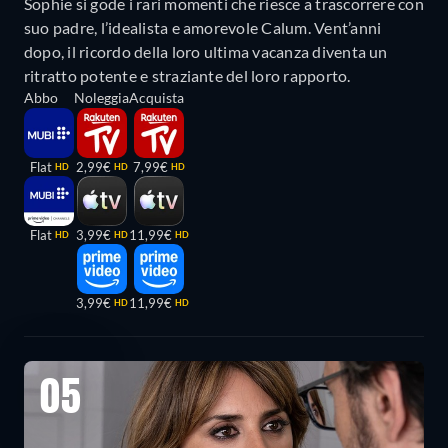
Sophie si gode i rari momenti che riesce a trascorrere con
suo padre, l’idealista e amorevole Calum. Vent’anni
dopo, il ricordo della loro ultima vacanza diventa un
ritratto potente e straziante del loro rapporto.
Abbo
Noleggia
Acquista
Flat
2,99€
7,99€
HD
HD
HD
Flat
3,99€
11,99€
HD
HD
HD
3,99€
11,99€
HD
HD
05