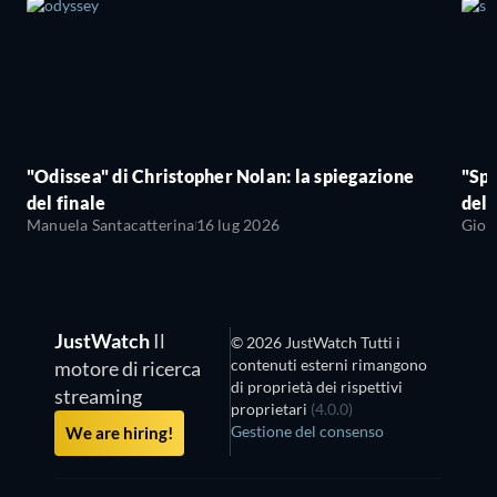
"Odissea" di Christopher Nolan: la spiegazione
"Sp
del finale
del 
Manuela Santacatterina
16 lug 2026
Giov
JustWatch
Il
© 2026 JustWatch Tutti i
contenuti esterni rimangono
motore di ricerca
di proprietà dei rispettivi
streaming
proprietari
(4.0.0)
Gestione del consenso
We are hiring!