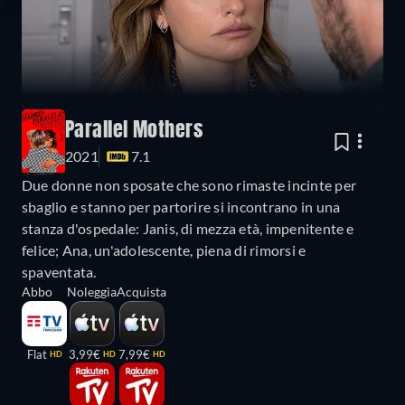
Parallel Mothers
2021
7.1
Due donne non sposate che sono rimaste incinte per
sbaglio e stanno per partorire si incontrano in una
stanza d'ospedale: Janis, di mezza età, impenitente e
felice; Ana, un'adolescente, piena di rimorsi e
spaventata.
Abbo
Noleggia
Acquista
Flat
3,99€
7,99€
HD
HD
HD