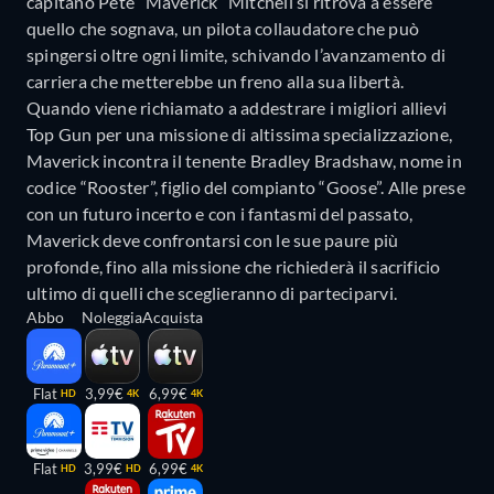
capitano Pete “Maverick” Mitchell si ritrova a essere
quello che sognava, un pilota collaudatore che può
spingersi oltre ogni limite, schivando l’avanzamento di
carriera che metterebbe un freno alla sua libertà.
Quando viene richiamato a addestrare i migliori allievi
Top Gun per una missione di altissima specializzazione,
Maverick incontra il tenente Bradley Bradshaw, nome in
codice “Rooster”, figlio del compianto “Goose”. Alle prese
con un futuro incerto e con i fantasmi del passato,
Maverick deve confrontarsi con le sue paure più
profonde, fino alla missione che richiederà il sacrificio
ultimo di quelli che sceglieranno di parteciparvi.
Abbo
Noleggia
Acquista
Flat
3,99€
6,99€
HD
4K
4K
Flat
3,99€
6,99€
HD
HD
4K