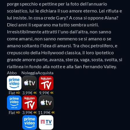
porge specchio e pettine per la foto dell'annuario
scolastico, lui le dichiara il suo amore eterno. Lei rifiuta e
lui insiste. In cosa crede Gary? A cosa si oppone Alana?
Dieci anni li separano ma tutto sembra unirli.
Irresistibilmente attratti l'uno dall'altra, non sanno
come amarsi, non sanno nemmeno se si amano o se
amano soltanto l'idea di amarsi. Tra choc petrolifero, e
crepuscolo della Hollywood classica, il loro ipotetico
grande amore parte, avanza, sterza, vaga, sosta, svolta, si
riallinea in fondo alla notte e alla San Fernando Valley.
Abbo
Noleggia
Acquista
Flat
3,99€
9,99€
HD
4K
4K
Flat
3,99€
11,99€
HD
4K
4K