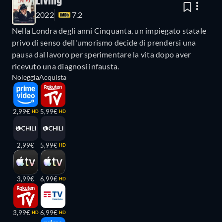
Living
2022
7.2
Nella Londra degli anni Cinquanta, un impiegato statale
privo di senso dell'umorismo decide di prendersi una
pausa dal lavoro per sperimentare la vita dopo aver
ricevuto una diagnosi infausta.
Noleggia
Acquista
2,99€
5,99€
HD
HD
2,99€
5,99€
HD
3,99€
6,99€
HD
3,99€
6,99€
HD
HD