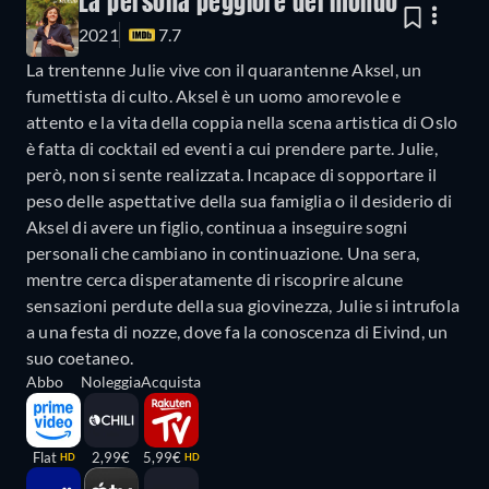
La persona peggiore del mondo
2021
7.7
La trentenne Julie vive con il quarantenne Aksel, un
fumettista di culto. Aksel è un uomo amorevole e
attento e la vita della coppia nella scena artistica di Oslo
è fatta di cocktail ed eventi a cui prendere parte. Julie,
però, non si sente realizzata. Incapace di sopportare il
peso delle aspettative della sua famiglia o il desiderio di
Aksel di avere un figlio, continua a inseguire sogni
personali che cambiano in continuazione. Una sera,
mentre cerca disperatamente di riscoprire alcune
sensazioni perdute della sua giovinezza, Julie si intrufola
a una festa di nozze, dove fa la conoscenza di Eivind, un
suo coetaneo.
Abbo
Noleggia
Acquista
Flat
2,99€
5,99€
HD
HD