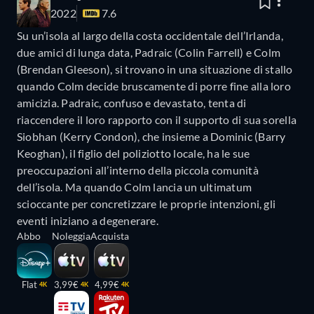
2022
7.6
Su un’isola al largo della costa occidentale dell’Irlanda,
due amici di lunga data, Padraic (Colin Farrell) e Colm
(Brendan Gleeson), si trovano in una situazione di stallo
quando Colm decide bruscamente di porre fine alla loro
amicizia. Padraic, confuso e devastato, tenta di
riaccendere il loro rapporto con il supporto di sua sorella
Siobhan (Kerry Condon), che insieme a Dominic (Barry
Keoghan), il figlio del poliziotto locale, ha le sue
preoccupazioni all’interno della piccola comunità
dell’isola. Ma quando Colm lancia un ultimatum
scioccante per concretizzare le proprie intenzioni, gli
eventi iniziano a degenerare.
Abbo
Noleggia
Acquista
Flat
3,99€
4,99€
4K
4K
4K