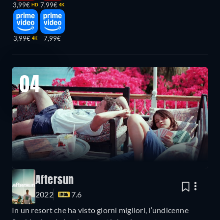
3,99€
7,99€
HD
4K
3,99€
7,99€
4K
04
Aftersun
2022
7.6
In un resort che ha visto giorni migliori, l’undicenne