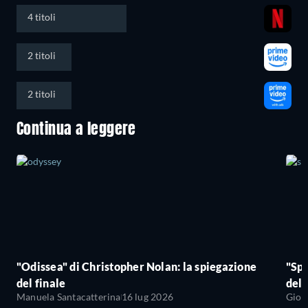
4 titoli
2 titoli
2 titoli
Continua a leggere
"Odissea" di Christopher Nolan: la spiegazione
"Sp
del finale
del 
Manuela Santacatterina
16 lug 2026
Giov