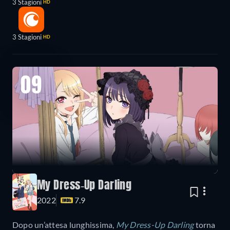
3 Stagioni
HD
3 Stagioni
HD
09
My Dress-Up Darling
2022
7.9
Dopo un’attesa lunghissima,
My Dress-Up Darling
torna