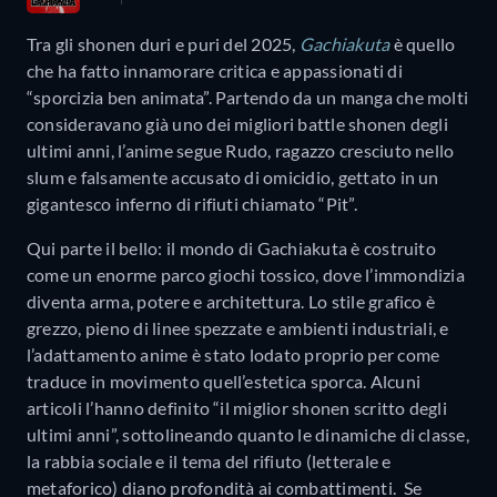
Tra gli shonen duri e puri del 2025,
Gachiakuta
è quello
che ha fatto innamorare critica e appassionati di
“sporcizia ben animata”. Partendo da un manga che molti
consideravano già uno dei migliori battle shonen degli
ultimi anni, l’anime segue Rudo, ragazzo cresciuto nello
slum e falsamente accusato di omicidio, gettato in un
gigantesco inferno di rifiuti chiamato “Pit”.
Qui parte il bello: il mondo di Gachiakuta è costruito
come un enorme parco giochi tossico, dove l’immondizia
diventa arma, potere e architettura. Lo stile grafico è
grezzo, pieno di linee spezzate e ambienti industriali, e
l’adattamento anime è stato lodato proprio per come
traduce in movimento quell’estetica sporca. Alcuni
articoli l’hanno definito “il miglior shonen scritto degli
ultimi anni”, sottolineando quanto le dinamiche di classe,
la rabbia sociale e il tema del rifiuto (letterale e
metaforico) diano profondità ai combattimenti. Se