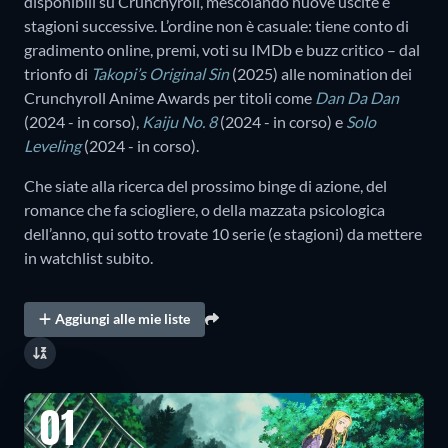
disponibili su Crunchyroll, mescolando nuove uscite e
stagioni successive. L’ordine non è casuale: tiene conto di
gradimento online, premi, voti su IMDb e buzz critico – dal
trionfo di
Takopi’s Original Sin
(2025) alle nomination dei
Crunchyroll Anime Awards per titoli come
Dan Da Dan
(2024 - in corso),
Kaiju No. 8
(2024 - in corso) e
Solo
Leveling
(2024 - in corso).
Che siate alla ricerca del prossimo binge di azione, del
romance che fa sciogliere, o della mazzata psicologica
dell’anno, qui sotto trovate 10 serie (e stagioni) da mettere
in watchlist subito.
Aggiungi alle mie liste
01