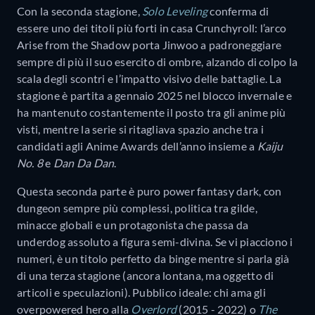
Con la seconda stagione,
Solo Leveling
conferma di
essere uno dei titoli più forti in casa Crunchyroll: l’arco
Arise from the Shadow porta Jinwoo a padroneggiare
sempre di più il suo esercito di ombre, alzando di colpo la
scala degli scontri e l’impatto visivo delle battaglie. La
stagione è partita a gennaio 2025 nel blocco invernale e
ha mantenuto costantemente il posto tra gli anime più
visti, mentre la serie si ritagliava spazio anche tra i
candidati agli Anime Awards dell’anno insieme a
Kaiju
No. 8
e
Dan Da Dan
.
Questa seconda parte è puro power fantasy dark, con
dungeon sempre più complessi, politica tra gilde,
minacce globali e un protagonista che passa da
underdog assoluto a figura semi-divina. Se vi piacciono i
numeri, è un titolo perfetto da binge mentre si parla già
di una terza stagione (ancora lontana, ma oggetto di
articoli e speculazioni). Pubblico ideale: chi ama gli
overpowered hero alla
Overlord
(2015 - 2022) o
The