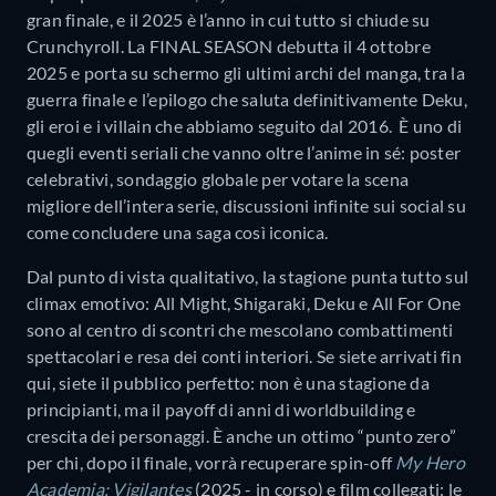
gran finale, e il 2025 è l’anno in cui tutto si chiude su
Crunchyroll. La FINAL SEASON debutta il 4 ottobre
2025 e porta su schermo gli ultimi archi del manga, tra la
guerra finale e l’epilogo che saluta definitivamente Deku,
gli eroi e i villain che abbiamo seguito dal 2016. È uno di
quegli eventi seriali che vanno oltre l’anime in sé: poster
celebrativi, sondaggio globale per votare la scena
migliore dell’intera serie, discussioni infinite sui social su
come concludere una saga così iconica.
Dal punto di vista qualitativo, la stagione punta tutto sul
climax emotivo: All Might, Shigaraki, Deku e All For One
sono al centro di scontri che mescolano combattimenti
spettacolari e resa dei conti interiori. Se siete arrivati fin
qui, siete il pubblico perfetto: non è una stagione da
principianti, ma il payoff di anni di worldbuilding e
crescita dei personaggi. È anche un ottimo “punto zero”
per chi, dopo il finale, vorrà recuperare spin-off
My Hero
Academia: Vigilantes
(2025 - in corso) e film collegati: le