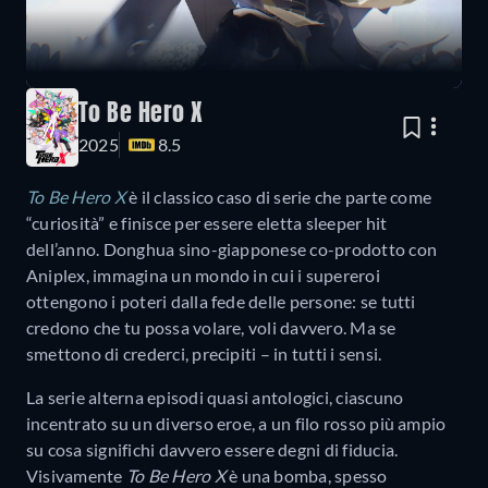
To Be Hero X
2025
8.5
To Be Hero X
è il classico caso di serie che parte come
“curiosità” e finisce per essere eletta sleeper hit
dell’anno. Donghua sino-giapponese co-prodotto con
Aniplex, immagina un mondo in cui i supereroi
ottengono i poteri dalla fede delle persone: se tutti
credono che tu possa volare, voli davvero. Ma se
smettono di crederci, precipiti – in tutti i sensi.
La serie alterna episodi quasi antologici, ciascuno
incentrato su un diverso eroe, a un filo rosso più ampio
su cosa significhi davvero essere degni di fiducia.
Visivamente
To Be Hero X
è una bomba, spesso