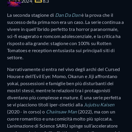
2024
8.3
La seconda stagione di
Dan Da Dan
è la prova che il
successo della prima non era un caso. La serie continua a
vivere in quell’ibrido perfetto tra horror paranormale,
sci-fi esagerato e romcom adolescenziale, e la critica ha
risposto alla grande: stagione con 100% su Rotten
Tomatoes e reception entusiasta sui principali siti di
settore.
Narrativamente si entra nel vivo degli archi del Cursed
House e dell’Evil Eye: Momo, Okarun e Jiji affrontano
yokai, possessioni e famiglie ben più disturbanti dei
mostri stessi, mentre le relazioni tra i protagonisti
diventano più complesse e mature. È una serie perfetta
se vi piacciono titoli iper-cinetici alla
Jujutsu Kaisen
(2020 - in corso) o
Chainsaw Man
(2022), ma con un
cuore romantico e una comicità molto più spiccata.
L’animazione di Science SARU spinge sull’acceleratore