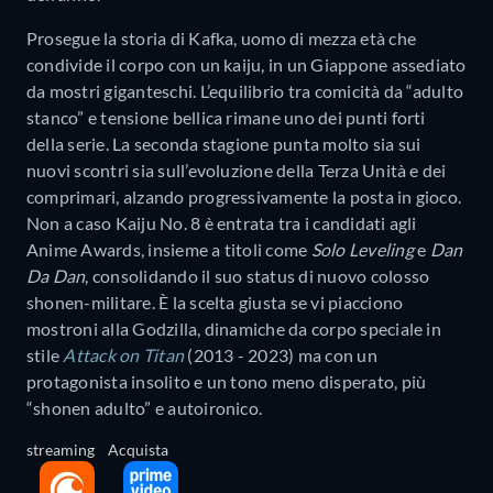
Prosegue la storia di Kafka, uomo di mezza età che
condivide il corpo con un kaiju, in un Giappone assediato
da mostri giganteschi. L’equilibrio tra comicità da “adulto
stanco” e tensione bellica rimane uno dei punti forti
della serie. La seconda stagione punta molto sia sui
nuovi scontri sia sull’evoluzione della Terza Unità e dei
comprimari, alzando progressivamente la posta in gioco.
Non a caso Kaiju No. 8 è entrata tra i candidati agli
Anime Awards, insieme a titoli come
Solo Leveling
e
Dan
Da Dan
, consolidando il suo status di nuovo colosso
shonen-militare. È la scelta giusta se vi piacciono
mostroni alla Godzilla, dinamiche da corpo speciale in
stile
Attack on Titan
(2013 - 2023) ma con un
protagonista insolito e un tono meno disperato, più
“shonen adulto” e autoironico.
streaming
Acquista