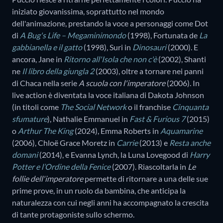
iniziato giovanissima, soprattutto nel mondo
dell'animazione, prestando la voce a personaggi come Dot
di
A Bug's Life – Megaminimondo
(1998), Fortunata de
La
gabbianella e il gatto
(1998), Suri in
Dinosauri
(2000). E
ancora, Jane in
Ritorno all'Isola che non c'è
(2002), Shanti
ne
Il libro della giungla 2
(2003), oltre a tornare nei panni
di Chaca nella serie
A scuola con l'imperatore
(2006). In
live action è diventata la voce italiana di Dakota Johnson
(in titoli come
The Social Network
o il franchise
Cinquanta
sfumature
), Nathalie Emmanuel in
Fast & Furious 7
(2015)
o
Arthur The King
(2024), Emma Roberts in
Aquamarine
(2006), Chloë Grace Moretz in
Carrie
(2013) e
Resta anche
domani
(2014), e Evanna Lynch, la Luna Lovegood di
Harry
Potter e l’Ordine della Fenice
(2007). Riascoltarla in
Le
follie dell'imperatore
permette di ritornare a una delle sue
prime prove, in un ruolo da bambina, che anticipa la
naturalezza con cui negli anni ha accompagnato la crescita
di tante protagoniste sullo schermo.