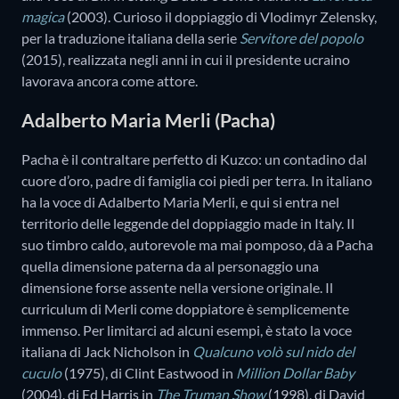
magica
(2003). Curioso il doppiaggio di Vlodimyr Zelensky,
per la traduzione italiana della serie
Servitore del popolo
(2015), realizzata negli anni in cui il presidente ucraino
lavorava ancora come attore.
Adalberto Maria Merli (Pacha)
Pacha è il contraltare perfetto di Kuzco: un contadino dal
cuore d’oro, padre di famiglia coi piedi per terra. In italiano
ha la voce di Adalberto Maria Merli, e qui si entra nel
territorio delle leggende del doppiaggio made in Italy. Il
suo timbro caldo, autorevole ma mai pomposo, dà a Pacha
quella dimensione paterna da al personaggio una
dimensione forse assente nella versione originale. Il
curriculum di Merli come doppiatore è semplicemente
immenso. Per limitarci ad alcuni esempi, è stato la voce
italiana di Jack Nicholson in
Qualcuno volò sul nido del
cuculo
(1975), di Clint Eastwood in
Million Dollar Baby
(2004), di Ed Harris in
The Truman Show
(1998), di David