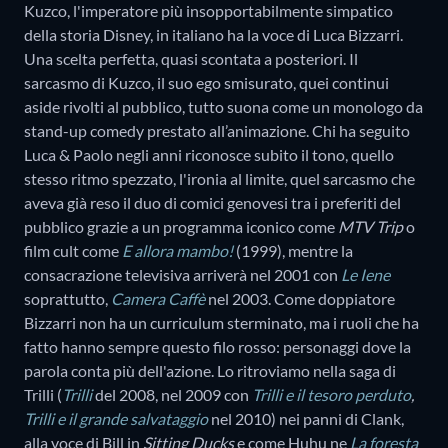
Kuzco, l'imperatore più insopportabilmente simpatico
della storia Disney, in italiano ha la voce di Luca Bizzarri.
Una scelta perfetta, quasi scontata a posteriori. Il
sarcasmo di Kuzco, il suo ego smisurato, quei continui
aside rivolti al pubblico, tutto suona come un monologo da
stand-up comedy prestato all’animazione. Chi ha seguito
Luca & Paolo negli anni riconosce subito il tono, quello
stesso ritmo spezzato, l'ironia al limite, quel sarcasmo che
aveva già reso il duo di comici genovesi tra i preferiti del
pubblico grazie a un programma iconico come
MTV Trip
o
film cult come
E allora mambo!
(1999), mentre la
consacrazione televisiva arriverà nel 2001 con
Le Iene
soprattutto,
Camera Caffè
nel 2003. Come doppiatore
Bizzarri non ha un curriculum sterminato, ma i ruoli che ha
fatto hanno sempre questo filo rosso: personaggi dove la
parola conta più dell'azione. Lo ritroviamo nella saga di
Trilli (
Trilli
del 2008, nel 2009 con
Trilli e il tesoro perduto
,
Trilli e il grande salvataggio
nel 2010) nei panni di Clank,
alla voce di Bill in
Sitting Ducks
e come Huhu ne
La foresta