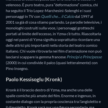
velenoso. È puro teatro, pura “deformazione” comica, chi
ha seguito il Trio Lopez-Marchesini-Solenghi e i suoi
personaggi in TV con
Quelli che… il Calcio
dal 1997 al
2001 sa già di cosa stiamo parlando. Le parodie televisive, i
monologhi costruiti sulla voce, i personaggi grotteschi
portati al limite dell'eccesso, in Yzma c’è tutto. Riascoltarla
oggi nei panni di Yzma significa soprattutto ricordare una
delle attrici più importanti nella storia del teatro comico
italiano. Chi vuole ritrovarla nei film d'animazione non può
lasciarsi scappare la gemma francese
Principi e Principesse
(2000) in cui condivide il palco (quasi letteralmente) con
Pino Insegno.
Paolo Kessisoglu (Kronk)
Kronk è il braccio destro di Yzma, ma anche una delle
spalle comiche più amate del film. Enorme e ingenuo, in
costante dialogo con la propria coscienza tra l’angioletto e
il diavoletto, Kronk sarà pur una figura secondaria, ma