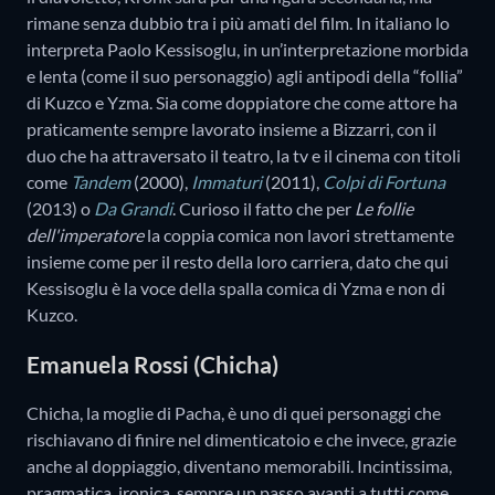
rimane senza dubbio tra i più amati del film. In italiano lo
interpreta Paolo Kessisoglu, in un’interpretazione morbida
e lenta (come il suo personaggio) agli antipodi della “follia”
di Kuzco e Yzma. Sia come doppiatore che come attore ha
praticamente sempre lavorato insieme a Bizzarri, con il
duo che ha attraversato il teatro, la tv e il cinema con titoli
come
Tandem
(2000),
Immaturi
(2011),
Colpi di Fortuna
(2013)
o
Da Grandi
. Curioso il fatto che per
Le follie
dell'imperatore
la coppia comica non lavori strettamente
insieme come per il resto della loro carriera, dato che qui
Kessisoglu è la voce della spalla comica di Yzma e non di
Kuzco.
Emanuela Rossi (Chicha)
Chicha, la moglie di Pacha, è uno di quei personaggi che
rischiavano di finire nel dimenticatoio e che invece, grazie
anche al doppiaggio, diventano memorabili. Incintissima,
pragmatica, ironica, sempre un passo avanti a tutti come