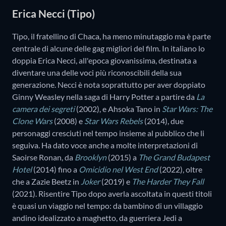
Erica Necci (Tipo)
Tipo, il fratellino di Chaca, ha meno minutaggio ma è parte
centrale di alcune delle gag migliori del film. In italiano lo
doppia Erica Necci, all'epoca giovanissima, destinata a
diventare una delle voci più riconoscibili della sua
generazione. Necci è nota soprattutto per aver doppiato
Ginny Weasley nella saga di Harry Potter a partire da
La
camera dei segreti
(2002), e Ahsoka Tano in
Star Wars: The
Clone Wars
(2008) e
Star Wars Rebels
(2014), due
personaggi cresciuti nel tempo insieme al pubblico che li
seguiva. Ha dato voce anche a molte interpretazioni di
Saoirse Ronan, da
Brooklyn
(2015) a
The Grand Budapest
Hotel
(2014) fino a
Omicidio nel West End
(2022), oltre
che a Zazie Beetz in
Joker
(2019) e
The Harder They Fall
(2021). Risentire Tipo dopo averla ascoltata in questi titoli
è quasi un viaggio nel tempo: da bambino di un villaggio
andino idealizzato a maghetto, da guerriera Jedi a