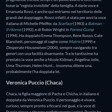
fosse la "regista invisibile" della famiglia. A darle voce è
Emanuela Rossi, e anche qui entriamo nel territorio delle
grandi del doppiaggio. Rossi, infatti, è stata per anni la voce
italiana di Michelle Pfeiffer, da
Scarface
(1983) a
Batman –
Il ritorno
(1992), e di Robin Wright in
Forrest Gump
(1994). Ha doppiato Emma Thompson, Rene Russo, Cate
Blanchett, personaggi di saghe come
Matrix
(1999) e
Desperate Housewives
(2004), sempre navigando tra
generi con una facilità disarmante. Tra le tantissime ha
prestato la voce anche a Nicole Kidman, Angelina Jolie,
Uma Thurman, Helen Hunt… insomma, ditene una,
probabilmente l’ha doppiata lei.
Veronica Puccio (Chaca)
Chaca, la figlia maggiore di Pacha e Chicha, in italiano è
doppiata da Veronica Puccio. Il personaggio è vivace,
curioso, sempre pronto a ficcarsi nei guai, e la voce di
Puccio riesce a ritrarne perfettamente i colori. Puccio ha