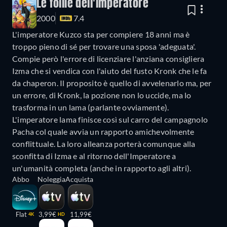
Le follie dell'imperatore
2000
7.4
L'imperatore Kuzco sta per compiere 18 anni ma è
troppo pieno di sé per trovare una sposa 'adeguata'.
Compie però l'errore di licenziare l'anziana consigliera
Izma che si vendica con l'aiuto del fusto Kronk che le fa
da chaperon. Il proposito è quello di avvelenarlo ma, per
un errore, di Kronk, la pozione non lo uccide, ma lo
trasforma in un lama (parlante ovviamente).
L'imperatore lama finisce così sul carro del campagnolo
Pacha col quale avvia un rapporto amichevolmente
conflittuale. La loro alleanza porterà comunque alla
sconfitta di Izma e al ritorno dell'Imperatore a
un'umanità completa (anche in rapporto agli altri).
Abbo
Noleggia
Acquista
Flat
3,99€
11,99€
4K
HD