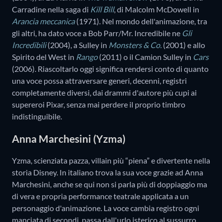
Carradine nella saga di
Kill Bill
, di Malcolm McDowell in
Arancia meccanica
(1971). Nel mondo dell'animazione, tra
gli altri, ha dato voce a Bob Parr/Mr. Incredibile ne
Gli
Incredibili
(2004), a Sulley in
Monsters & Co.
(2001) e allo
Spirito del West in
Rango
(2011) o il Camion Sulley in
Cars
(2006). Riascoltarlo oggi significa rendersi conto di quanto
una voce possa attraversare generi, decenni, registri
completamente diversi, dai drammi d'autore più cupi ai
supereroi Pixar, senza mai perdere il proprio timbro
indistinguibile.
Anna Marchesini (Yzma)
Yzma, scienziata pazza, villain più “piena” e divertente nella
storia Disney. In italiano trova la sua voce grazie ad Anna
Marchesini, anche se qui non si parla più di doppiaggio ma
di vera e propria performance teatrale applicata a un
personaggio d'animazione. La voce cambia registro ogni
manciata di secondi, passa dall'urlo isterico al sussurro