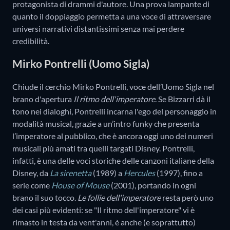
protagonista di drammi d'autore. Una prova lampante di
quanto il doppiaggio permetta a una voce di attraversare
universi narrativi distantissimi senza mai perdere
credibilità.
Mirko Pontrelli (Uomo Sigla)
Chiude il cerchio Mirko Pontrelli, voce dell’Uomo Sigla nel
brano d'apertura
Il ritmo dell'imperatore
. Se Bizzarri dà il
tono nei dialoghi, Pontrelli incarna l'ego del personaggio in
modalità musical, grazie a un’intro funky che presenta
l’imperatore al pubblico, che è ancora oggi uno dei numeri
musicali più amati tra quelli targati Disney. Pontrelli,
infatti, è una delle voci storiche delle canzoni italiane della
Disney, da
La sirenetta
(1989) a
Hercules
(1997), fino a
serie come
House of Mouse
(2001), portando in ogni
brano il suo tocco.
Le follie dell'imperatore
resta però uno
dei casi più evidenti: se "Il ritmo dell'imperatore" vi è
rimasto in testa da vent'anni, è anche (e soprattutto)