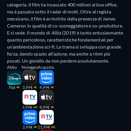
categoria. Il film ha incassato 400 milioni al box office,
ma è passato sotto il radar di molti. Oltre al regista
messicano, il film è arricchito dalla presenza di James
Cameron in qualità di co-sceneggiatore e co-produttore.
E si vede. Il mondo di
Alita
(2019) è tanto entusiasmante
quanto pericoloso, caratteristiche fondamentali per
un’ambientazione sci-fi. La trama si sviluppa con grande
forza, dando spazio all’azione, ma anche a ritmi più
posati. Un gioiello da non perdere assolutamente.
Abbo
Noleggia
Acquista
Flat
3,99€
4,99€
4K
4K
4K
3,99€
8,99€
HD
4K
3,99€
11,99€
4K
HD