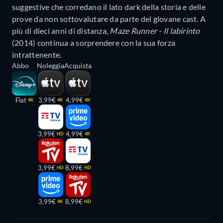
suggestive che corredano il lato dark della storia e delle
prove da non sottovalutare da parte del giovane cast. A
più di dieci anni di distanza,
Maze Runner - Il labirinto
(2014) continua a sorprendere con la sua forza
intrattenente.
Abbo
Noleggia
Acquista
Flat
3,99€
4,99€
4K
4K
4K
3,99€
4,99€
HD
4K
3,99€
8,99€
HD
HD
3,99€
8,99€
4K
HD