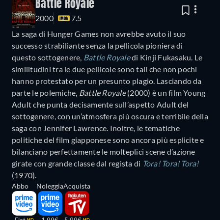
Battle Royale
2000
7.5
La saga di Hunger Games non avrebbe avuto il suo
successo strabiliante senza la pellicola pioniera di
questo sottogenere,
Battle Royale
di Kinji Fukasaku. Le
similitudini tra le due pellicole sono tali che non pochi
hanno protestato per un presunto plagio. Lasciando da
parte le polemiche,
Battle Royale
(2000) è un film Young
Adult che punta decisamente sull’aspetto Adult del
sottogenere, con un’atmosfera più oscura e terribile della
saga con Jennifer Lawrence. Inoltre, le tematiche
politiche del film giapponese sono ancora più esplicite e
bilanciano perfettamente le molteplici scene d’azione
girate con grande classe dal regista di
Tora! Tora! Tora!
(1970).
Abbo
Noleggia
Acquista
Flat
1,99€
5,99€
HD
HD