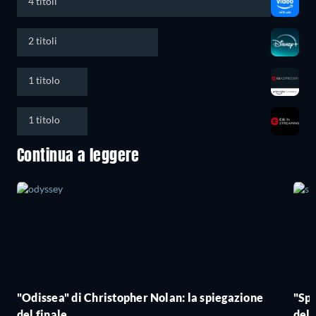
4 titoli
2 titoli
1 titolo
1 titolo
Continua a leggere
"Odissea" di Christopher Nolan: la spiegazione
"Sp
del finale
del 