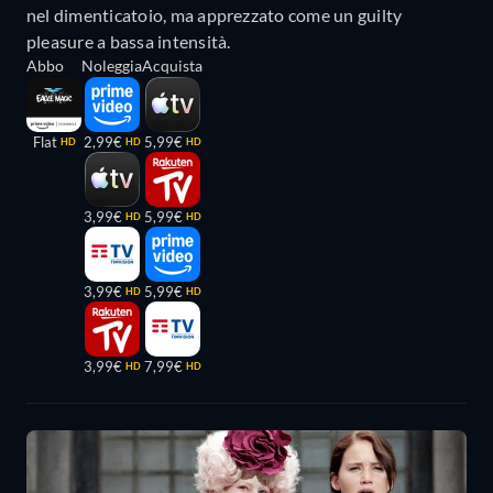
nel dimenticatoio, ma apprezzato come un guilty
pleasure a bassa intensità.
Abbo
Noleggia
Acquista
Flat
2,99€
5,99€
HD
HD
HD
3,99€
5,99€
HD
HD
3,99€
5,99€
HD
HD
3,99€
7,99€
HD
HD