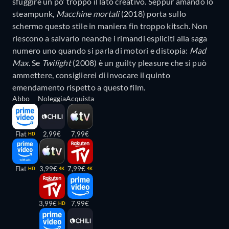
sfuggire un po’ troppo il lato creativo. Seppur amando lo
steampunk,
Macchine mortali
(2018) porta sullo
schermo questo stile in maniera fin troppo kitsch. Non
riescono a salvarlo neanche i rimandi espliciti alla saga
numero uno quando si parla di motori e distopia:
Mad
Max
. Se
Twilight
(2008) è un guilty pleasure che si può
ammettere, consiglierei di invocare il quinto
emendamento rispetto a questo film.
Abbo
Noleggia
Acquista
Flat
2,99€
7,99€
HD
Flat
3,99€
7,99€
HD
4K
4K
3,99€
7,99€
HD