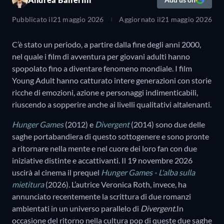
Pubblicato il
21 maggio 2026
Aggiornato il
21 maggio 2026
C’è stato un periodo, a partire dalla fine degli anni 2000,
nel quale i film di avventura per giovani adulti hanno
spopolato fino a diventare fenomeno mondiale. I film
Young Adult hanno catturato intere generazioni con storie
ricche di emozioni, azione e personaggi indimenticabili,
riuscendo a sopperire anche ai livelli qualitativi altalenanti.
Hunger Games
(2012) e
Divergent
(2014) sono due delle
saghe portabandiera di questo sottogenere e sono pronte
a ritornare nella mente e nel cuore dei loro fan con due
iniziative distinte e accattivanti. Il 19 novembre 2026
uscirà al cinema il prequel
Hunger Games - L'alba sulla
mietitura
(2026). L’autrice Veronica Roth, invece, ha
annunciato recentemente la scrittura di due romanzi
ambientati in un universo parallelo di
Divergent
.In
occasione del ritorno nella cultura pop di queste due saghe