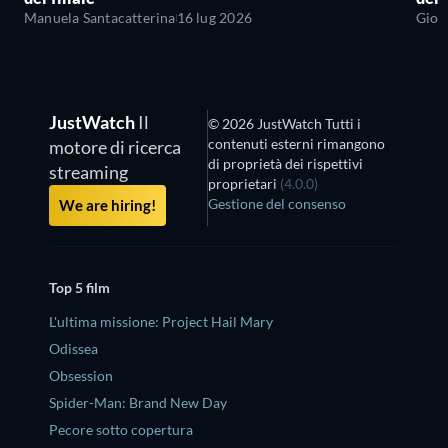
Manuela Santacatterina
16 lug 2026
Giov
JustWatch
Il
© 2026 JustWatch Tutti i
contenuti esterni rimangono
motore di ricerca
di proprietà dei rispettivi
streaming
proprietari
(4.0.0)
Gestione del consenso
We are hiring!
Top 5 film
L'ultima missione: Project Hail Mary
Odissea
Obsession
Spider-Man: Brand New Day
Pecore sotto copertura