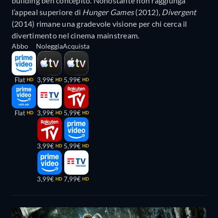
building ben concepito. Nonostante non raggiunga
l’appeal superiore di
Hunger Games
(2012),
Divergent
(2014) rimane una gradevole visione per chi cerca il
divertimento nel cinema mainstream.
Abbo
Noleggia
Acquista
Flat
3,99€
5,99€
HD
HD
HD
Flat
3,99€
5,99€
HD
HD
HD
3,99€
5,99€
HD
HD
3,99€
7,99€
HD
HD