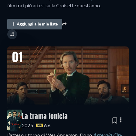
film tra i più attesi sulla Croisette quest’anno.
Aggiungi alle mie liste
01
La trama fenicia
2025
6.6
L’atteso ritorno di Wes Anderson. Dopo
Asteroid City
,