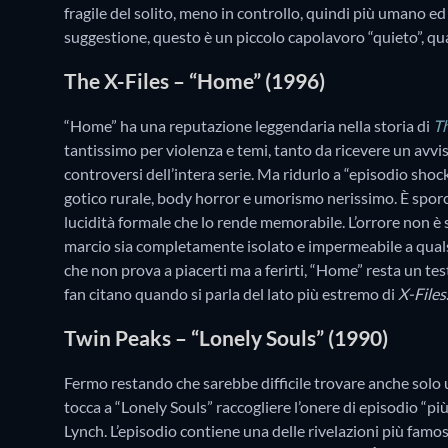
fragile del solito, meno in controllo, quindi più umano ed 
suggestione, questo è un piccolo capolavoro “quieto”, qu
The X-Files – “Home” (1996)
“Home” ha una reputazione leggendaria nella storia di
Th
tantissimo per violenza e temi, tanto da ricevere un avvis
controversi dell’intera serie. Ma ridurlo a “episodio shoc
gotico rurale, body horror e umorismo nerissimo. È spor
lucidità formale che lo rende memorabile. L’orrore non è
marcio sia completamente isolato e impermeabile a qual
che non prova a piacerti ma a ferirti, “Home” resta un test
fan citano quando si parla del lato più estremo di
X-Files
Twin Peaks – “Lonely Souls” (1990)
Fermo restando che sarebbe difficile trovare anche solo 
tocca a “Lonely Souls” raccogliere l’onere di episodio “più
Lynch. L’episodio contiene una delle rivelazioni più famo