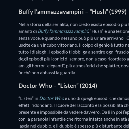
Buffy l’ammazzavampiri – “Hush” (1999)
Nella storia della serialità, non credo esista episodio più 
amanti di
Buffy l’ammmazzavampiri
. “Hush” è una lezion
senza voce, e quando nessuno può più urlare arrivano i 
uscite da un incubo vittoriano. Il colpo di genio è tutto 
tutto i dialoghi, l’episodio ti obbliga a sentire ogni frus
degli episodi più iconici di sempre, non a caso ricordato 
ami gli horror “eleganti”, più atmosferici che splatter, dov
finché non abbassi la guardia.
Doctor Who – “Listen” (2014)
“Listen” in
Doctor Who
è uno di quegli episodi che dimo
effetti ridondanti. Il cuore del racconto è la possibilità
presente e impossibile da vedere davvero. Da lì in poi l’ep
con la paranoia infantile che ritorna intatta anche in età
lascia nel dubbio, e il dubbio è spesso più disturbante del