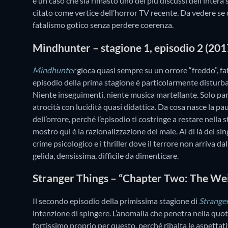
è un caso che sia rimasto uno dei più discussi dell’intera
citato come vertice dell’horror TV recente. Da vedere s
fatalismo gotico senza perdere coerenza.
Mindhunter – stagione 1, episodio 2 (201
Mindhunter
gioca quasi sempre su un orrore “freddo”, fat
episodio della prima stagione è particolarmente disturban
Niente inseguimenti, niente musica martellante. Solo pa
atrocità con lucidità quasi didattica. Da cosa nasce la p
dell’orrore, perché l’episodio ti costringe a restare nella s
mostro qui è la razionalizzazione del male. Al di là del sin
crime psicologico e i thriller dove il terrore non arriva d
gelida, densissima, difficile da dimenticare.
Stranger Things – “Chapter Two: The Wei
Il secondo episodio della primissima stagione di
Strange
intenzione di spingere. L’anomalia che penetra nella quot
fortissimo proprio per questo, perché ribalta le aspettati