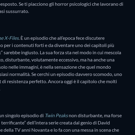
esposto. Se ti piacciono gli horror psicologici che lavorano di
asi sussurrato.
e X-Files
. È un episodio che all’epoca fece discutere
o per i contenuti forti e da diventare uno dei capitoli più
k” sarebbe ingiusto. La sua forza sta nel modo in cui mescola
co, disturbante, volutamente eccessivo, ma ha anche una
 solo nelle immagini, è nella sensazione che quel mondo
siasi normalità. Se cerchi un episodio davvero scomodo, uno
 di resistenza perfetto. Ancora oggi è il capitolo che molti
.
un singolo episodio di
Twin Peaks
non disturbante, ma forse
 terrificante” dell’intera serie creata dal genio di David
se della TV anni Novanta e lo fa con una messa in scena che