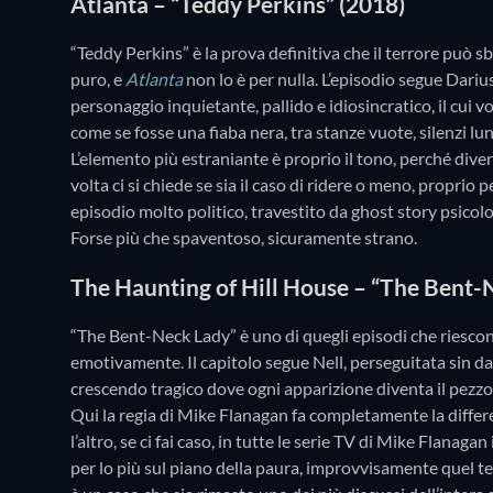
Atlanta – “Teddy Perkins” (2018)
“Teddy Perkins” è la prova definitiva che il terrore può
puro, e
Atlanta
non lo è per nulla. L’episodio segue Darius
personaggio inquietante, pallido e idiosincratico, il cui 
come se fosse una fiaba nera, tra stanze vuote, silenzi l
L’elemento più estraniante è proprio il tono, perché dive
volta ci si chiede se sia il caso di ridere o meno, proprio p
episodio molto politico, travestito da ghost story psicolo
Forse più che spaventoso, sicuramente strano.
The Haunting of Hill House – “The Bent-
“The Bent-Neck Lady” è uno di quegli episodi che riescon
emotivamente. Il capitolo segue Nell, perseguitata sin da
crescendo tragico dove ogni apparizione diventa il pezzo 
Qui la regia di Mike Flanagan fa completamente la differ
l’altro, se ci fai caso, in tutte le serie TV di Mike Flanagan
per lo più sul piano della paura, improvvisamente quel t