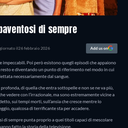
 spaventosi di sempre
iornato il
26 febbraio 2026
Add us on
nte impeccabili. Poi però esistono quegli episodi che appaiono
 resto e diventando un punto di riferimento nel modo in cui
la dettata necessariamente dal sangue.
 profonda, di quella che entra sottopelle e non se ne va più,
che vedere con l’irrazionale, ma sono estremamente vicine a
etto, sui tempi morti, sull’ansia che cresce mentre lo
ggio, qualcosa di terrificante sta per accadere.
i di sempre punta proprio a quei titoli capaci di mescolare
anno fatto la storia della televisione.