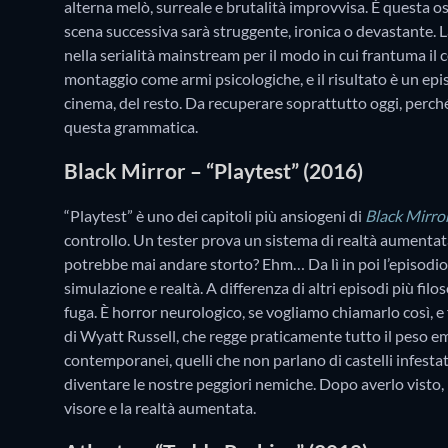
alterna melò, surreale e brutalità improvvisa. È questa os
scena successiva sarà struggente, ironica o devastante. L
nella serialità mainstream per il modo in cui frantuma il 
montaggio come armi psicologiche, e il risultato è un epis
cinema, del resto. Da recuperare soprattutto oggi, perc
questa grammatica.
Black Mirror – “Playtest” (2016)
“Playtest” è uno dei capitoli più ansiogeni di
Black Mirro
controllo. Un tester prova un sistema di realtà aumentata
potrebbe mai andare storto? Ehm… Da lì in poi l’episodio
simulazione e realtà. A differenza di altri episodi più filosof
fuga. È horror neurologico, se vogliamo chiamarlo così, e
di Wyatt Russell, che regge praticamente tutto il peso em
contemporanei, quelli che non parlano di castelli infest
diventare le nostre peggiori nemiche. Dopo averlo visto, 
visore e la realtà aumentata.