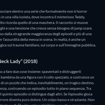
 sbocciare dentro una serie che formalmente non è horror
 in una villa isolata, dove incontra il misterioso Teddy,
volto ricorda quello di una maschera. Il racconto si muove
unghi e una tensione che cresce senza bisogno di jump scare.
rso dalla stragrande maggioranza degli episodi e più di una
er l’assurdità della messa in scena. In realtà, è anche un
gica sul trauma familiare, sul corpo e sull’immagine pubblica.
Neck Lady” (2018)
o a fare due cose insieme: spaventati e distruggerti
 bambina da una figura con il collo spezzato, e costruisce un
di un puzzle che indica, inevitabilmente, un tragico destino.
enza, costruendo un episodio tutto in piano sequenza. Tra
 il quinto episodio si distingue dagli altri. Se l’episodio gioca
errore diventa puro dolore. Un colpo basso e straziante. Non