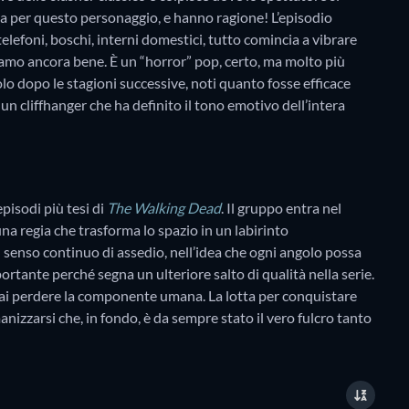
tizia per questo personaggio, e hanno ragione! L’episodio
 telefoni, boschi, interni domestici, tutto comincia a vibrare
amo ancora bene. È un “horror” pop, certo, ma molto più
olo dopo le stagioni successive, noti quanto fosse efficace
un cliffhanger che ha definito il tono emotivo dell’intera
episodi più tesi di
The Walking Dead
. Il gruppo entra nel
 una regia che trasforma lo spazio in un labirinto
l senso continuo di assedio, nell’idea che ogni angolo possa
tante perché segna un ulteriore salto di qualità nella serie.
 mai perdere la componente umana. La lotta per conquistare
nizzarsi che, in fondo, è da sempre stato il vero fulcro tanto