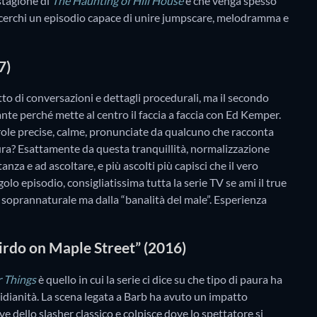
 stagione di
The Haunting of Hill House
e che venga spesso
e cerchi un episodio capace di unire jumpscare, melodramma e
7)
to di conversazioni e dettagli procedurali, ma il secondo
te perché mette al centro il faccia a faccia con Ed Kemper.
role precise, calme, pronunciate da qualcuno che racconta
aura? Esattamente da questa tranquillità, normalizzazione
tanza e ad ascoltare, e più ascolti più capisci che il vero
golo episodio, consigliatissima tutta la serie TV se ami il true
al soprannaturale ma dalla “banalità del male”. Esperienza
rdo on Maple Street” (2016)
r Things
è quello in cui la serie ci dice su che tipo di paura ha
idianità. La scena legata a Barb ha avuto un impatto
ve dello slasher classico e colpisce dove lo spettatore si