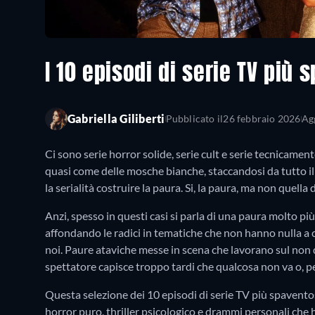
I 10 episodi di serie TV più
Gabriella Giliberti
Pubblicato il
26 febbraio 2026
Agg
Ci sono serie horror solide, serie cult e serie tecnicame
quasi come delle mosche bianche, staccandosi da tutto il
la serialità costruire la paura. Si, la paura, ma non quel
Anzi, spesso in questi casi si parla di una paura molto più
affondando le radici in tematiche che non hanno nulla a 
noi. Paure ataviche messe in scena che lavorano sul non d
spettatore capisce troppo tardi che qualcosa non va o, pe
Questa selezione dei 10 episodi di serie TV più spaventos
horror puro, thriller psicologico e drammi personali che h