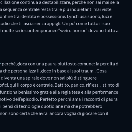
cillazione continua a destabilizzare, perché non sai mai se la
a sequenza centrale resta tra le più inquietanti mai viste
confine tra identità e possessione. Lynch usa suono, luci e
odio che ti lascia senza appigli. Un po’ come tutto il suo
hé molte serie contemporanee “weird horror” devono tutto a
r
perché gioca con una paura piuttosto comune: la perdita di
 che personalizza il gioco in base ai suoi traumi. Cosa
 diventa una spirale dove non sai più distinguere
ici, qui il corpo è centrale. Battito, panico, riflessi, istinto di
 funziona benissimo grazie alla regia tesa e alla performance
otivo dell’episodio. Perfetto per chi ama i racconti di paura
ati bensì di tecnologie quotidiane ma che potrebbero
non sono certa che avrai ancora voglia di giocare con il