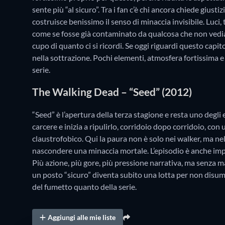
sente più “al sicuro”. Tra i fan c’è chi ancora chiede gius
costruisce benissimo il senso di minaccia invisibile. Luci,
come se fosse già contaminato da qualcosa che non vedi
cupo di quanto ci si ricordi. Se oggi riguardi questo capit
nella sottrazione. Pochi elementi, atmosfera fortissima e 
serie.
The Walking Dead – “Seed” (2012)
“Seed” è l’apertura della terza stagione e resta uno degli 
carcere e inizia a ripulirlo, corridoio dopo corridoio, con
claustrofobico. Qui la paura non è solo nei walker, ma ne
nascondere una minaccia mortale. L’episodio è anche impor
Più azione, più gore, più pressione narrativa, ma senza
un posto “sicuro” diventa subito una lotta per non disuma
del fumetto quanto della serie.
Aggiungi alle mie liste