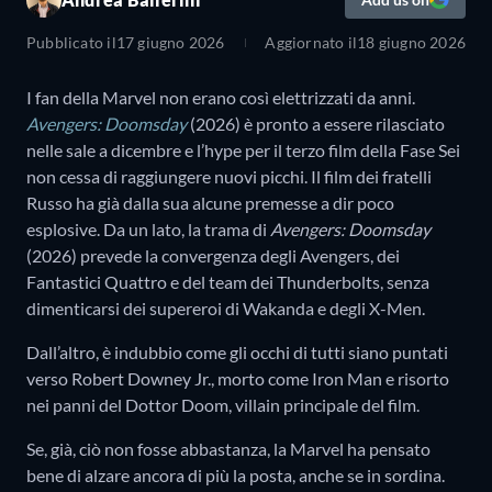
Pubblicato il
17 giugno 2026
Aggiornato il
18 giugno 2026
I fan della Marvel non erano così elettrizzati da anni.
Avengers: Doomsday
(2026) è pronto a essere rilasciato
nelle sale a dicembre e l’hype per il terzo film della Fase Sei
non cessa di raggiungere nuovi picchi. Il film dei fratelli
Russo ha già dalla sua alcune premesse a dir poco
esplosive. Da un lato, la trama di
Avengers: Doomsday
(2026) prevede la convergenza degli Avengers, dei
Fantastici Quattro e del team dei Thunderbolts, senza
dimenticarsi dei supereroi di Wakanda e degli X-Men.
Dall’altro, è indubbio come gli occhi di tutti siano puntati
verso Robert Downey Jr., morto come Iron Man e risorto
nei panni del Dottor Doom, villain principale del film.
Se, già, ciò non fosse abbastanza, la Marvel ha pensato
bene di alzare ancora di più la posta, anche se in sordina.