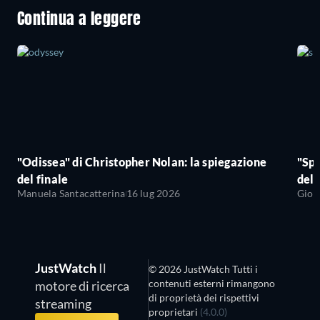
Continua a leggere
"Odissea" di Christopher Nolan: la spiegazione
"Sp
del finale
del 
Manuela Santacatterina
16 lug 2026
Giov
JustWatch
Il
© 2026 JustWatch Tutti i
contenuti esterni rimangono
motore di ricerca
di proprietà dei rispettivi
streaming
proprietari
(4.0.0)