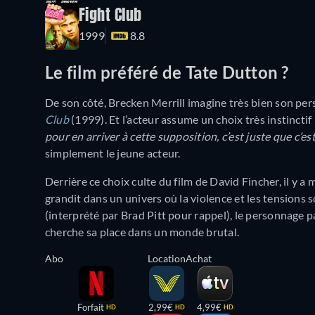
Fight Club
1999
8.8
Le film préféré de Tate Dutton ?
De son côté, Brecken Merrill imagine très bien son per
Club
(1999). Et l’acteur assume un choix très instinctif 
pour en arriver à cette supposition, c’est juste que c’es
simplement le jeune acteur.
Derrière ce choix culte du film de David Fincher, il y a 
grandit dans un univers où la violence et les tension
(interprété par Brad Pitt pour rappel), le personnage p
cherche sa place dans un monde brutal.
Abo
Location
Achat
Forfait
2,99€
4,99€
HD
HD
HD