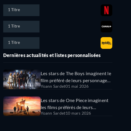
1 Titre
1 Titre
1 Titre
Dernières actualités et listes personnalisées
Les stars de The Boys imaginent le
film préféré de leurs personnages -
Yoann Sardet
01 mai 2026
leurs réponses sont super !
(forcément)
Les stars de One Piece imaginent
les films préférés de leurs
Yoann Sardet
10 mars 2026
personnages - leurs réponses sont
parfaites !