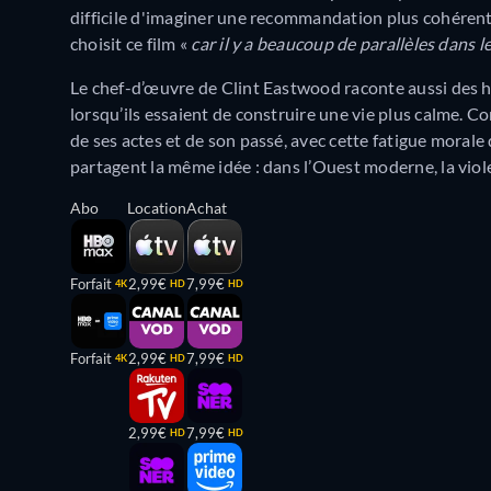
difficile d'imaginer une recommandation plus cohérente
choisit ce film «
car il y a beaucoup de parallèles dans l
Le chef-d’œuvre de Clint Eastwood raconte aussi des 
lorsqu’ils essaient de construire une vie plus calme
de ses actes et de son passé, avec cette fatigue morale 
partagent la même idée : dans l’Ouest moderne, la viol
Abo
Location
Achat
Forfait
2,99€
7,99€
4K
HD
HD
Forfait
2,99€
7,99€
4K
HD
HD
2,99€
7,99€
HD
HD