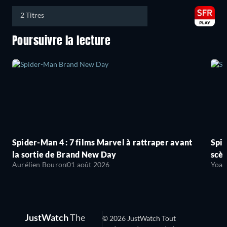
2 Titres
Poursuivre la lecture
Spider-Man 4 : 7 films Marvel à rattraper avant
Spid
la sortie de Brand New Day
scèn
Aurélien Bouron
01 août 2026
Yoan
JustWatch
The
© 2026 JustWatch Tout