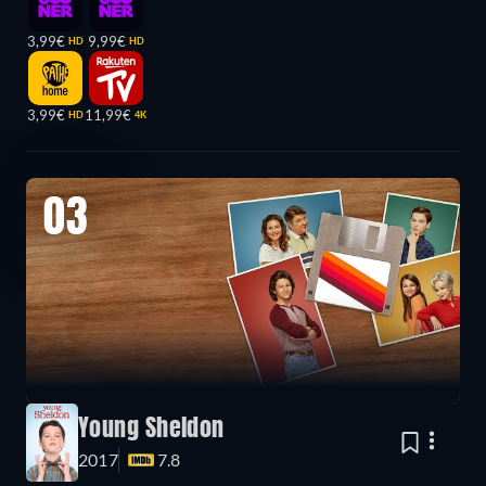
3,99€
9,99€
HD
HD
3,99€
11,99€
HD
4K
03
Young Sheldon
2017
7.8