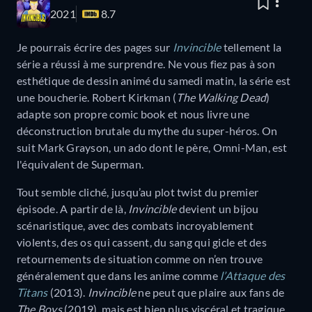
2021
8.7
Je pourrais écrire des pages sur
Invincible
tellement la
série a réussi à me surprendre. Ne vous fiez pas à son
esthétique de dessin animé du samedi matin, la série est
une boucherie. Robert Kirkman (
The Walking Dead
)
adapte son propre comic book et nous livre une
déconstruction brutale du mythe du super-héros. On
suit Mark Grayson, un ado dont le père, Omni-Man, est
l'équivalent de Superman.
Tout semble cliché, jusqu’au plot twist du premier
épisode. A partir de là,
Invincible
devient un bijou
scénaristique, avec des combats incroyablement
violents, des os qui cassent, du sang qui gicle et des
retournements de situation comme on n’en trouve
généralement que dans les anime comme
l’Attaque des
Titans
(2013).
Invincible
ne peut que plaire aux fans de
The Boys
(2019)
,
mais est bien plus viscéral et tragique,