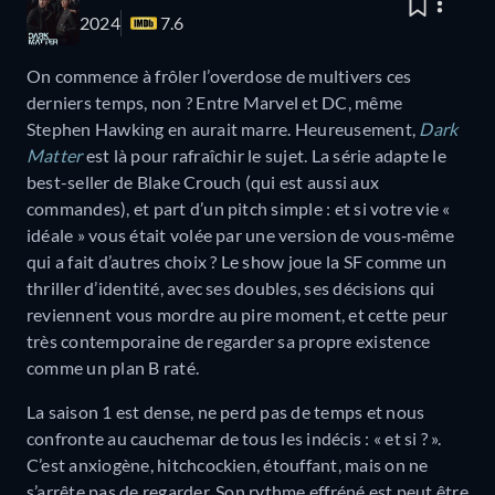
2024
7.6
On commence à frôler l’overdose de multivers ces
derniers temps, non ? Entre Marvel et DC, même
Stephen Hawking en aurait marre. Heureusement,
Dark
Matter
est là pour rafraîchir le sujet. La série adapte le
best-seller de Blake Crouch (qui est aussi aux
commandes), et part d’un pitch simple : et si votre vie «
idéale » vous était volée par une version de vous‑même
qui a fait d’autres choix ? Le show joue la SF comme un
thriller d’identité, avec ses doubles, ses décisions qui
reviennent vous mordre au pire moment, et cette peur
très contemporaine de regarder sa propre existence
comme un plan B raté.
La saison 1 est dense, ne perd pas de temps et nous
confronte au cauchemar de tous les indécis : « et si ? ».
C’est anxiogène, hitchcockien, étouffant, mais on ne
s’arrête pas de regarder. Son rythme effréné est peut être