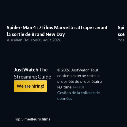
Spider-Man 4 : 7 films Marvel à rattraper avant
Spid
la sortie de Brand New Day
scèn
Aurélien Bouron
01 août 2026
Yoan
JustWatch
The
© 2026 JustWatch Tout
contenu externe reste la
Streaming Guide
propriété du propriétaire
We are hiring!
légitime.
(4.0.0)
Gestion de la collecte de
données
Top 5 meilleurs films