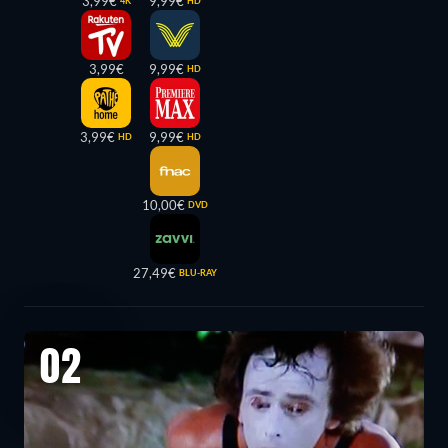
3,99€
9,99€
4K
HD
3,99€
9,99€
HD
3,99€
9,99€
HD
HD
10,00€
DVD
27,49€
BLU-RAY
02