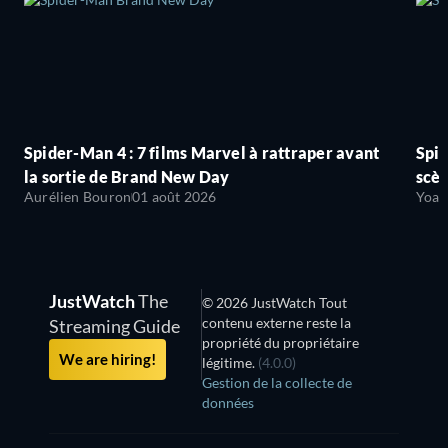
Spider-Man 4 : 7 films Marvel à rattraper avant
Spid
la sortie de Brand New Day
scèn
Aurélien Bouron
01 août 2026
Yoan
JustWatch
The
© 2026 JustWatch Tout
contenu externe reste la
Streaming Guide
propriété du propriétaire
We are hiring!
légitime.
(4.0.0)
Gestion de la collecte de
données