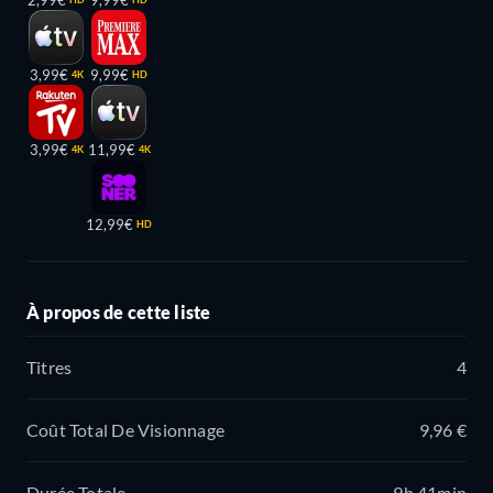
2,99€
9,99€
3,99€
9,99€
4K
HD
3,99€
11,99€
4K
4K
12,99€
HD
À propos de cette liste
Titres
4
Coût Total De Visionnage
9,96 €
Durée Totale
9h 41min