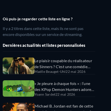
Où puis-je regarder cette liste en ligne ?
Il y a 2 titres dans cette liste, mais ils ne sont pas
encore disponibles sur un service de streaming.
Dernières actualités et listes personnalisées
Le plaisir coupable du réalisateur
de Sinners ? C’est une comédie
Maëlle Beauget-Uhl
22 mai 2026
romantique culte des années 2000
!
« Je pleure à chaque fois » : l’une
des KPop Demon Hunters adore
Yoann Sardet
22 mai 2026
ce film Pixar !
Michael B. Jordan est fan de cette