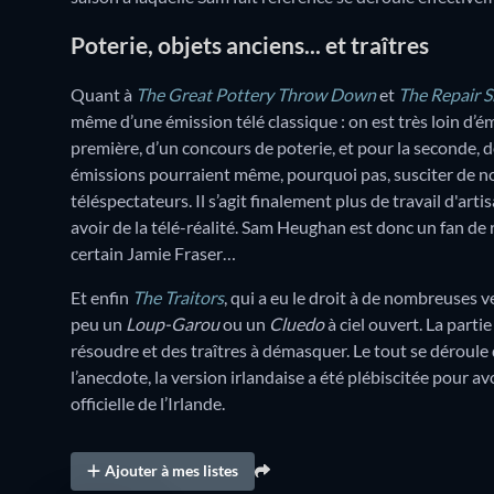
Poterie, objets anciens... et traîtres
Quant à
The Great Pottery Throw Down
et
The Repair 
même d’une émission télé classique : on est très loin d’émi
première, d’un concours de poterie, et pour la seconde, 
émissions pourraient même, pourquoi pas, susciter de no
téléspectateurs. Il s’agit finalement plus de travail d'art
avoir de la télé-réalité. Sam Heughan est donc un fan de 
certain Jamie Fraser…
Et enfin
The Traitors
, qui a eu le droit à de nombreuses 
peu un
Loup-Garou
ou un
Cluedo
à ciel ouvert. La partie 
résoudre et des traîtres à démasquer. Le tout se déroule 
l’anecdote, la version irlandaise a été plébiscitée pour avo
officielle de l’Irlande.
Ajouter à mes listes