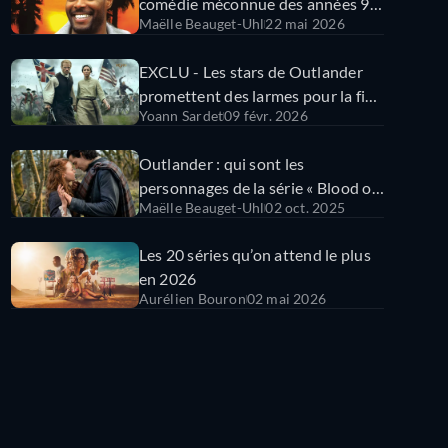
comédie méconnue des années 90
Maëlle Beauget-Uhl
22 mai 2026
!
EXCLU - Les stars de Outlander
promettent des larmes pour la fin
Yoann Sardet
09 févr. 2026
de la série Netflix
Outlander : qui sont les
personnages de la série « Blood of
Maëlle Beauget-Uhl
02 oct. 2025
my Blood » ?
Les 20 séries qu’on attend le plus
en 2026
Aurélien Bouron
02 mai 2026