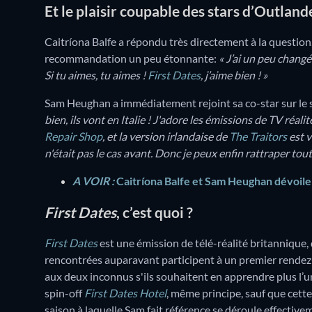
Et le plaisir coupable des stars d’Outlan
Caitríona Balfe a répondu très directement à la question,
recommandation un peu étonnante:
« J’ai un peu changé
Si tu aimes, tu aimes !
First Dates
, j’aime bien ! »
Sam Heughan a immédiatement rejoint sa co-star sur le s
bien, ils vont en Italie ! J'adore les émissions de TV réalit
Repair Shop
, et la version irlandaise de
The Traitors
est v
n'était pas le cas avant. Donc je peux enfin rattraper tout
A VOIR :
Caitríona Balfe et Sam Heughan dévoilen
First Dates
, c’est quoi ?
First Dates
est une émission de télé-réalité britannique,
rencontrées auparavant participent à un premier rendez-
aux deux inconnus s'ils souhaitent en apprendre plus l’u
spin-off
First Dates Hotel
, même principe, sauf que cette
saison à laquelle Sam fait référence se déroule effectiv