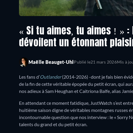
« Si tu aimes, tu aimes ! » :
dévoilent un étonnant plais
Maëlle Beauget-Uhl
Publié le
21 mars 2026
Mis à jo
Les fans d’
Outlander
(2014-2026) -dont je fais bien évi
de la fin de cette véritable épopée du petit écran, qui aura 
nos adieux à Sam Heughan et Caitríona Balfe, alias Jamie et
En attendant ce moment fatidique, JustWatch s’est entr
huitième saison digne de véritables montagnes russes ém
incontournable question que nos interview : le « Sorry No
talents du grand et du petit écran.