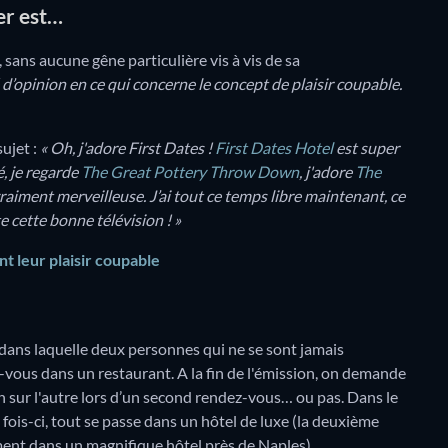
der est…
 sans aucune gêne particulière vis à vis de sa
 d’opinion en ce qui concerne le concept de plaisir coupable.
ujet :
« Oh, j'adore First Dates !
First Dates Hotel
est super
é, je regarde
The Great Pottery Throw Down
, j'adore
The
raiment merveilleuse. J’ai tout ce temps libre maintenant, ce
e cette bonne télévision ! »
t leur plaisir coupable
 dans laquelle deux personnes qui ne se sont jamais
vous dans un restaurant. A la fin de l'émission, on demande
n sur l'autre lors d’un second rendez-vous… ou pas. Dans le
 fois-ci, tout se passe dans un hôtel de luxe (la deuxième
ement dans un magnifique hôtel près de Naples).