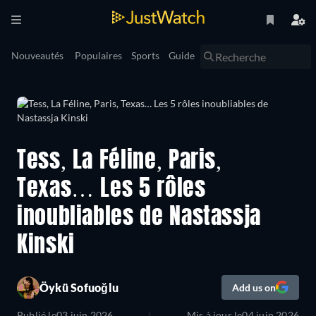
Nouveautés
Populaires
Sports
Guide
Tess, La Féline, Paris,
Texas… Les 5 rôles
inoubliables de Nastassja
Kinski
Öykü Sofuoğlu
Add us on
Publié le
03 juin 2026
Mis à jour le
04 juin 2026