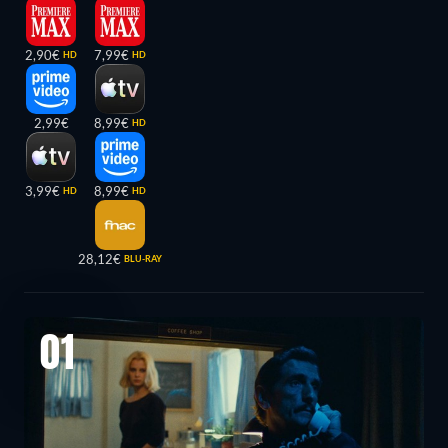
2,90€
7,99€
HD
HD
2,99€
8,99€
HD
3,99€
8,99€
HD
HD
28,12€
BLU-RAY
01