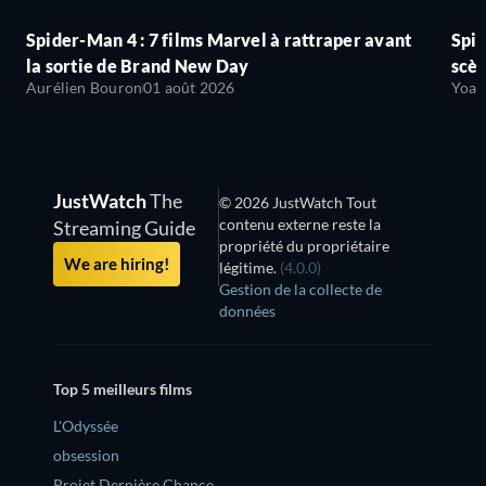
Spider-Man 4 : 7 films Marvel à rattraper avant
Spid
la sortie de Brand New Day
scèn
Aurélien Bouron
01 août 2026
Yoan
JustWatch
The
© 2026 JustWatch Tout
contenu externe reste la
Streaming Guide
propriété du propriétaire
We are hiring!
légitime.
(4.0.0)
Gestion de la collecte de
données
Top 5 meilleurs films
L'Odyssée
obsession
Projet Dernière Chance