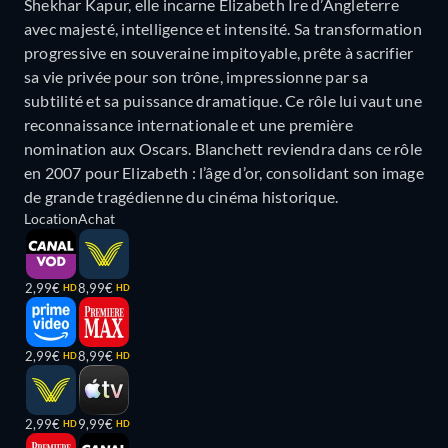
Shekhar Kapur, elle incarne Elizabeth Ire d’Angleterre
avec majesté, intelligence et intensité. Sa transformation
progressive en souveraine impitoyable, prête à sacrifier
sa vie privée pour son trône, impressionne par sa
subtilité et sa puissance dramatique. Ce rôle lui vaut une
reconnaissance internationale et une première
nomination aux Oscars. Blanchett reviendra dans ce rôle
en 2007 pour Elizabeth : l’âge d’or, consolidant son image
de grande tragédienne du cinéma historique.
Location
Achat
2,99€
8,99€
HD
HD
2,99€
8,99€
HD
HD
2,99€
9,99€
HD
HD