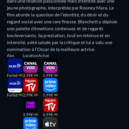
dans une relation passionnée mais interdite avec une
jeune photographe, interprétée par Rooney Mara. Le
film aborde la question de l’identité, du désir et du
regard social avec une rare finesse. Blanchett y déploie
une palette d’émotions contenues et de regards
bouleversants. Sa prestation, tout en retenue et en
intensité, a été saluée par la critique et lui a valu une
nomination à l’Oscar de la meilleure actrice.
Abo
Location
Achat
Forfait
2,99€
5,99€
HD
HD
HD
Forfait
2,99€
5,99€
HD
HD
HD
2,99€
6,99€
HD
HD