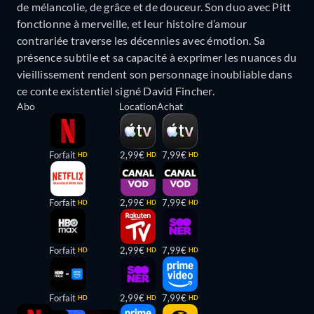
de mélancolie, de grâce et de douceur. Son duo avec Pitt
fonctionne à merveille, et leur histoire d’amour
contrariée traverse les décennies avec émotion. Sa
présence subtile et sa capacité à exprimer les nuances du
vieillissement rendent son personnage inoubliable dans
ce conte existentiel signé David Fincher.
Abo
Location
Achat
Forfait
2,99€
7,99€
HD
HD
HD
Forfait
2,99€
7,99€
HD
HD
HD
Forfait
2,99€
7,99€
HD
HD
HD
Forfait
2,99€
7,99€
HD
HD
HD