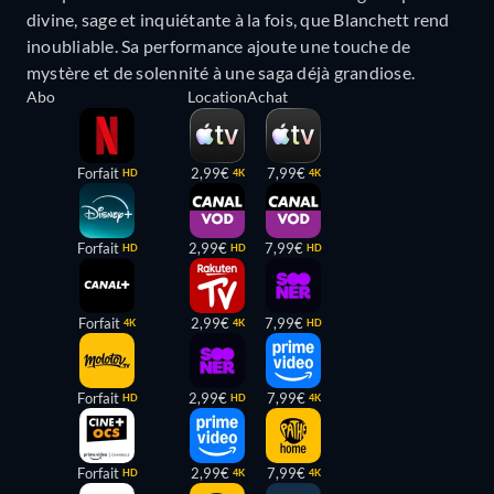
divine, sage et inquiétante à la fois, que Blanchett rend
inoubliable. Sa performance ajoute une touche de
mystère et de solennité à une saga déjà grandiose.
Abo
Location
Achat
Forfait
2,99€
7,99€
HD
4K
4K
Forfait
2,99€
7,99€
HD
HD
HD
Forfait
2,99€
7,99€
4K
4K
HD
Forfait
2,99€
7,99€
HD
HD
4K
Forfait
2,99€
7,99€
HD
4K
4K