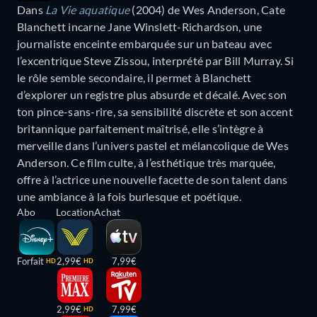
Dans
La Vie aquatique
(2004) de Wes Anderson, Cate
Blanchett incarne Jane Winslett-Richardson, une
journaliste enceinte embarquée sur un bateau avec
l’excentrique Steve Zissou, interprété par Bill Murray. Si
le rôle semble secondaire, il permet à Blanchett
d’explorer un registre plus absurde et décalé. Avec son
ton pince-sans-rire, sa sensibilité discrète et son accent
britannique parfaitement maîtrisé, elle s’intègre à
merveille dans l’univers pastel et mélancolique de Wes
Anderson. Ce film culte, à l’esthétique très marquée,
offre à l’actrice une nouvelle facette de son talent dans
une ambiance à la fois burlesque et poétique.
Abo
Location
Achat
Forfait
2,99€
7,99€
HD
HD
2,99€
7,99€
HD