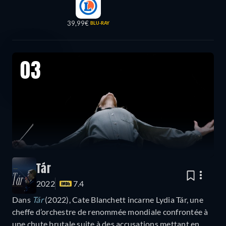
39,99€
BLU-RAY
03
Tár
2022
7.4
Dans
Tár
(2022), Cate Blanchett incarne Lydia Tár, une
cheffe d’orchestre de renommée mondiale confrontée à
une chute brutale suite à des accusations mettant en