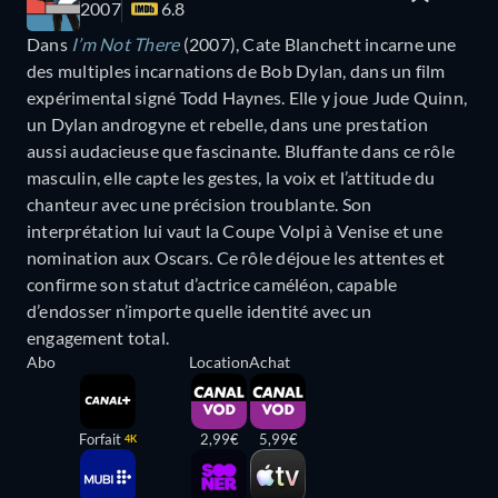
2007
6.8
Dans
I’m Not There
(2007), Cate Blanchett incarne une
des multiples incarnations de Bob Dylan, dans un film
expérimental signé Todd Haynes. Elle y joue Jude Quinn,
un Dylan androgyne et rebelle, dans une prestation
aussi audacieuse que fascinante. Bluffante dans ce rôle
masculin, elle capte les gestes, la voix et l’attitude du
chanteur avec une précision troublante. Son
interprétation lui vaut la Coupe Volpi à Venise et une
nomination aux Oscars. Ce rôle déjoue les attentes et
confirme son statut d’actrice caméléon, capable
d’endosser n’importe quelle identité avec un
engagement total.
Abo
Location
Achat
Forfait
2,99€
5,99€
4K