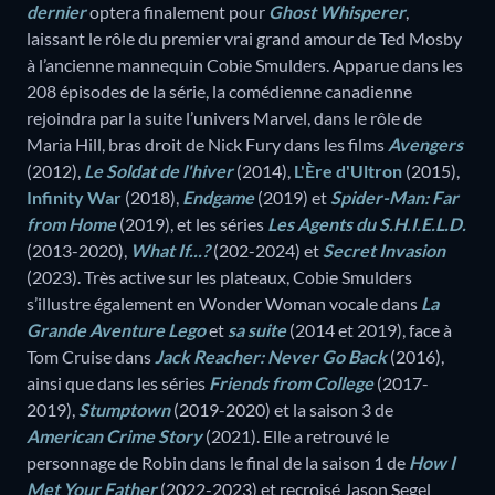
dernier
optera finalement pour
Ghost Whisperer
,
laissant le rôle du premier vrai grand amour de Ted Mosby
à l’ancienne mannequin Cobie Smulders. Apparue dans les
208 épisodes de la série, la comédienne canadienne
rejoindra par la suite l’univers Marvel, dans le rôle de
Maria Hill, bras droit de Nick Fury dans les films
Avengers
(2012),
Le Soldat de l'hiver
(2014),
L'Ère d'Ultron
(2015),
Infinity War
(2018),
Endgame
(2019) et
Spider-Man: Far
from Home
(2019), et les séries
Les Agents du S.H.I.E.L.D.
(2013-2020),
What If...?
(202-2024) et
Secret Invasion
(2023). Très active sur les plateaux, Cobie Smulders
s’illustre également en Wonder Woman vocale dans
La
Grande Aventure Lego
et
sa suite
(2014 et 2019), face à
Tom Cruise dans
Jack Reacher: Never Go Back
(2016),
ainsi que dans les séries
Friends from College
(2017-
2019),
Stumptown
(2019-2020) et la saison 3 de
American Crime Story
(2021). Elle a retrouvé le
personnage de Robin dans le final de la saison 1 de
How I
Met Your Father
(2022-2023) et recroisé Jason Segel