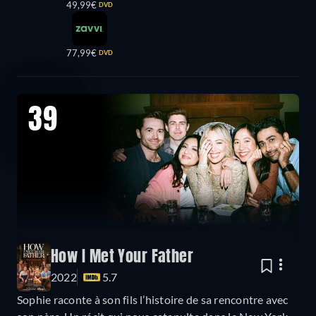
49,99€
DVD
77,99€
DVD
39
How I Met Your Father
2022
5.7
Sophie raconte à son fils l’histoire de sa rencontre avec