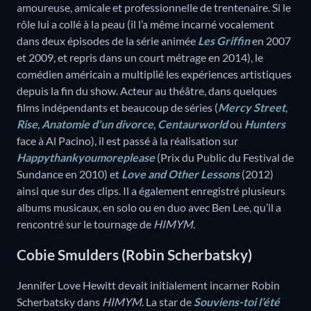
amoureuse, amicale et professionnelle de trentenaire. Si le
rôle lui a collé à la peau (il l’a même incarné vocalement
dans deux épisodes de la série animée
Les Griffin
en 2007
et 2009, et repris dans un court métrage en 2014), le
comédien américain a multiplié les expériences artistiques
depuis la fin du show. Acteur au théâtre, dans quelques
films indépendants et beaucoup de séries (
Mercy Street
,
Rise
,
Anatomie d'un divorce
,
Centaurworld
ou
Hunters
face à Al Pacino), il est passé à la réalisation sur
Happythankyoumoreplease
(Prix du Public du Festival de
Sundance en 2010) et
Love and Other Lessons
(2012)
ainsi que sur des clips. Il a également enregistré plusieurs
albums musicaux, en solo ou en duo avec Ben Lee, qu’il a
rencontré sur le tournage de
HIMYM
.
Cobie Smulders (Robin Scherbatsky)
Jennifer Love Hewitt devait initialement incarner Robin
Scherbatsky dans
HIMYM
. La star de
Souviens-toi l’été