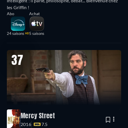
intelligent : il parle, philosophe, débat... Bienvenue chez
les Griffin !
Abo
Achat
24 saisons
5 saisons
HD
37
Mercy Street
2016
7.5