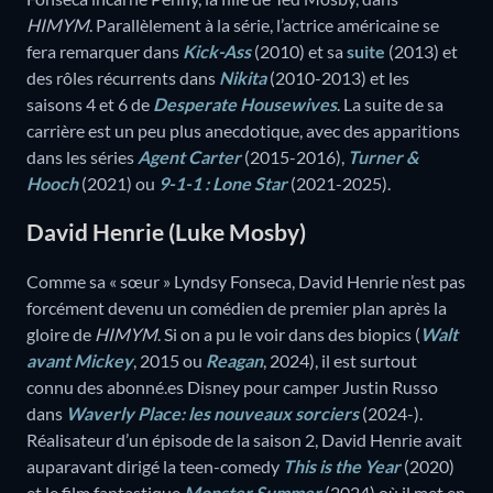
HIMYM
. Parallèlement à la série, l’actrice américaine se
fera remarquer dans
Kick-Ass
(2010) et sa
suite
(2013) et
des rôles récurrents dans
Nikita
(2010-2013) et les
saisons 4 et 6 de
Desperate Housewives
. La suite de sa
carrière est un peu plus anecdotique, avec des apparitions
dans les séries
Agent Carter
(2015-2016),
Turner &
Hooch
(2021) ou
9-1-1 : Lone Star
(2021-2025).
David Henrie (Luke Mosby)
Comme sa « sœur » Lyndsy Fonseca, David Henrie n’est pas
forcément devenu un comédien de premier plan après la
gloire de
HIMYM
. Si on a pu le voir dans des biopics (
Walt
avant Mickey
, 2015 ou
Reagan
, 2024), il est surtout
connu des abonné.es Disney pour camper Justin Russo
dans
Waverly Place: les nouveaux sorciers
(2024-).
Réalisateur d’un épisode de la saison 2, David Henrie avait
auparavant dirigé la teen-comedy
This is the Year
(2020)
et le film fantastique
Monster Summer
(2024) où il met en