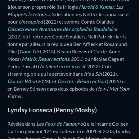
à jouer son propre rôle (la trilogie
Harold & Kumar
,
Les
Muppets le retour...).
Si les abonnés Netflix le connaissent
pour
Uncoupled
(2022) et comme Comte Olaf des
Désastreuses Aventures des orphelins Baudelaire
(2017) où il retrouve Cobie Smulders, Neil Patrick Harris
donne par ailleurs la réplique à Ben Affleck et Rosamund
Pike (
Gone Girl
, 2014), Keanu Reeves et Carrie-Anne
Moss (
Matrix Resurrections
, 2001) ou Nicolas Cage et
Pedro Pascal (
Un talent en or massif
, 2022). Côté
streaming, on a pu l’apercevoir dans
It’s a Sin
(2021),
Doctor Who
(2023), et
Dexter : Résurrection
(2025) et
en Barney Stinson dans deux épisodes de
How I Met Your
Father
.
Lyndsy Fonseca (Penny Mosby)
Révélée dans
Les Feux de l’amour
où elle incarne Colleen
Carlton pendant 121 épisodes entre 2001 et 2005, Lyndsy
Fonseca incarne Penny, la fille de Ted Mosby, dans