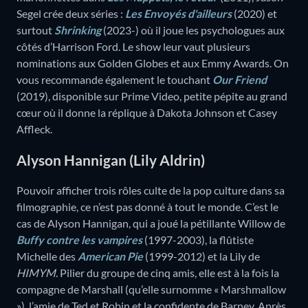
Segel crée deux séries :
Les Envoyés d'ailleurs
(2020) et
surtout
Shrinking
(2023-) où il joue les psychologues aux
côtés d’Harrison Ford. Le show leur vaut plusieurs
nominations aux Golden Globes et aux Emmy Awards. On
vous recommande également le touchant
Our Friend
(2019), disponible sur Prime Video, petite pépite au grand
cœur où il donne la réplique à Dakota Johnson et Casey
Affleck.
Alyson Hannigan (Lily Aldrin)
Pouvoir afficher trois rôles culte de la pop culture dans sa
filmographie, ce n’est pas donné à tout le monde. C’est le
cas de Alyson Hannigan, qui a joué la pétillante Willow de
Buffy contre les vampires
(1997-2003), la flûtiste
Michelle des
American Pie
(1999-2012) et la Lily de
HIMYM
. Pilier du groupe de cinq amis, elle est à la fois la
compagne de Marshall (qu’elle surnomme « Marshmallow
»), l’amie de Ted et Robin et la confidente de Barney. Après