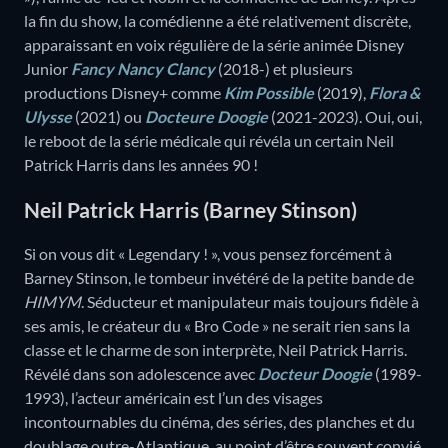
la fin du show, la comédienne a été relativement discrète,
apparaissant en voix régulière de la série animée Disney
Junior
Fancy Nancy Clancy
(2018-) et plusieurs
productions Disney+ comme
Kim Possible
(2019),
Flora &
Ulysse
(2021) ou
Docteure Doogie
(2021-2023). Oui, oui,
le reboot de la série médicale qui révéla un certain Neil
Patrick Harris dans les années 90 !
Neil Patrick Harris (Barney Stinson)
Si on vous dit « Legendary ! », vous pensez forcément à
Barney Stinson, le tombeur invétéré de la petite bande de
HIMYM
. Séducteur et manipulateur mais toujours fidèle à
ses amis, le créateur du « Bro Code » ne serait rien sans la
classe et le charme de son interprète, Neil Patrick Harris.
Révélé dans son adolescence avec
Docteur Doogie
(1989-
1993), l’acteur américain est l’un des visages
incontournables du cinéma, des séries, des planches et du
doublage outre-Atlantique, au point d’être souvent convié