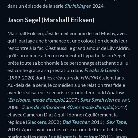
dans un épisode de la série
Shrinking
en 2024.
Jason Segel (Marshall Eriksen)
Marshall Eriksen, c’est le meilleur ami de Ted Mosby, avec
qui il partage une bromance et une colocation depuis leur
rencontre à la fac. C’est aussi le grand amour de Lily Aldrin,
qu’il surnomme affectueusement « Lilypad ». Jason Segel
prête toute sa bonhomie à ce personnage attachant qui lui
est confié grâce à sa prestation dans
Freaks & Geeks
(1999-2020) dont les créateurs de
HIMYM
étaient fans.
Au-delà de la série, le comédien a une relation très fidèle
avec le réalisateur-scénariste-producteur Judd Apatow
(
En cloque, mode d'emploi
, 2007 ;
Sans Sarah rien ne va !
,
2008 ;
5 ans de réflexion
et
40 ans mode d'emploi
, 2012)
et avec Cameron Diaz à qui il donne régulièrement la
réplique (
Slackers
, 2002 ;
Bad Teacher
, 2011 ;
Sex Tape
,
2014). Après avoir orchestré le retour de Kermit et des
marionnettes dans
Les Muppets, le retour
(2011), Jason