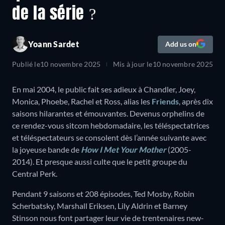
de la série ?
Yoann Sardet
Add us on
Publié le
10 novembre 2025
Mis à jour le
10 novembre 2025
En mai 2004, le public fait ses adieux à Chandler, Joey,
Monica, Phoebe, Rachel et Ross, alias les
Friends
, après dix
saisons hilarantes et émouvantes. Devenus orphelins de
ce rendez-vous sitcom hebdomadaire, les téléspectatrices
et téléspectateurs se consolent dès l’année suivante avec
la joyeuse bande de
How I Met Your Mother
(2005-
2014). Et presque aussi culte que le petit groupe du
Central Perk.
Pendant 9 saisons et 208 épisodes, Ted Mosby, Robin
Scherbatsky, Marshall Eriksen, Lily Aldrin et Barney
Stinson nous font partager leur vie de trentenaires new-