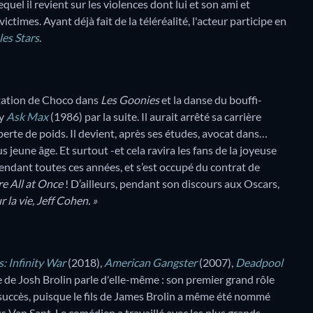
equel il revient sur les violences dont lui et son ami et
ctimes. Ayant déjà fait de la téléréalité, l'acteur participe en
les Stars
.
étation de Choco dans
Les Goonies
et la danse du bouffi-
ey
Ask Max
(1986) par la suite. Il aurait arrêté sa carrière
perte de poids. Il devient, après ses études, avocat dans…
s jeune âge. Et surtout -et cela ravira les fans de la joyeuse
endant toutes ces années, et s’est occupé du contrat de
e All at Once
! D’ailleurs, pendant son discours aux Oscars,
 la vie, Jeff Cohen. »
: Infinity War
(2018),
American Gangster
(2007),
Deadpool
de Josh Brolin parle d'elle-même : son premier grand rôle
 à succès, puisque le fils de James Brolin a même été nommé
 Van Sant. Le comédien a travaillé avec les plus grands