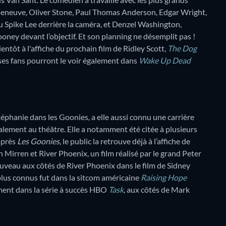
Villeneuve, Oliver Stone, Paul Thomas Anderson, Edgar Wright,
 Spike Lee derrière la caméra, et Denzel Washington,
ey devant l’objectif. Et son planning ne désemplit pas !
ientôt à l'affiche du prochain film de Ridley Scott,
The Dog
ses fans pourront le voir également dans
Wake Up Dead
téphanie dans les Goonies, a elle aussi connu une carrière
galement au théâtre. Elle a notamment été citée à plusieurs
après
Les Goonies
, le public la retrouve déjà à l’affiche de
 Mirren et River Phoenix, un film réalisé par le grand Peter
ouveau aux côtés de River Phoenix dans le film de Sidney
s plus connus fut dans la sitcom américaine
Raising Hope
ent dans la série à succès HBO
Task
, aux côtés de Mark