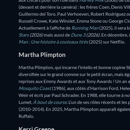
(devant et derrière la caméra) : les frères Coen, Denis 
Guillermo del Toro, Paul Verhoeven, Robert Rodriguez ou
Russell Crowe, Kate Winslet, Emma Stone ou George Cloon
Actuellement à l’affiche de
Running Man
(2025), il sera b
Stars
(2026)
mais aussi de
Dune 3
(2026)
. En décembre, 
Man : Une histoire à couteaux tirés
(2025) sur Netflix.
Martha Plimpton
Martha Plimpton, qui incarne l’intello et bonne copine S
diversifiée sur le grand comme sur le petit écran, mais é
reprises aux Emmy Awards et aux Tony Awards ! Un an 
Mosquito Coast
(1986), aux côtés d’Harrison Ford, Helen
Weir et écrit par Paul Schrader. En 1988, elle tourne à n
Lumet,
À bout de course
. L’un de ses rôles récents et le
(2010-2014). En 2025, Martha Plimpton apparaît égalem
Ruffalo.
Kerri Greene