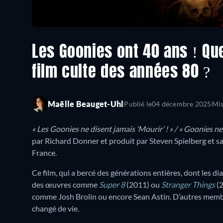
Les Goonies ont 40 ans ! Qu
film culte des années 80 ?
Maëlle Beauget-Uhl
Publié le
04 décembre 2025
Mis
« Les Goonies ne disent jamais ‘Mourir’ ! » / « Goonies ne
par Richard Donner et produit par Steven Spielberg et sa
France.
Ce film, qui a bercé des générations entières, dont les di
des œuvres comme
Super 8
(2011) ou
Stranger Things
(2
comme Josh Brolin ou encore Sean Astin. D’autres membre
changé de vie.