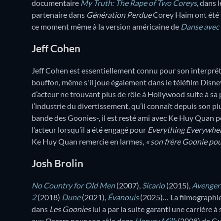
documentaire
My Truth: The Rape of Two Coreys
,
dans l
partenaire dans
Génération Perdue
Corey Haim ont été vi
ce moment même à la version américaine de
Danse avec 
Jeff Cohen
Jeff Cohen est essentiellement connu pour son interpr
bouffon, même s'il joue également dans le téléfilm Disn
d’acteur ne trouvant plus de rôle à Hollywood suite à sa 
l’industrie du divertissement, qu’il connaît depuis son plu
bande des Goonies-, il est resté ami avec Ke Huy Quan p
l’acteur lorsqu’il a été engagé pour
Everything Everywher
Ke Huy Quan remercie en larmes,
« son frère Goonie pour
Josh Brolin
No Country for Old Men
(2007),
Sicario
(2015),
Avengers
2
(2018)
Dune
(2021),
Évanouis
(2025)… La filmographie 
dans
Les Goonies
lui a par la suite garanti une carrière
aux Oscars pour son rôle dans
Harvey Milk
(2008) de Gus