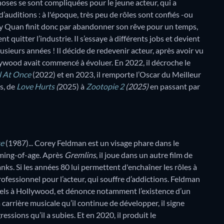
hoses se sont compliquées pour le jeune acteur, qui a
auditions : à l'époque, très peu de rôles sont confiés -ou
uy Quan finit donc par abandonner son rêve pour un temps,
 quitter l’industrie. Il s’essaye à différents jobs et devient
ieurs années ! Il décide de redevenir acteur, après avoir vu
ywood avait commencé à évoluer. En 2022, il décroche le
l At Once
(2022) et en 2023, il remporte l’Oscar du Meilleur
s, de
Love Hurts
(
2025) à
Zootopie 2
(2025)
en passant par
ue
(1987)... Corey Feldman est un visage phare dans le
ming-of-age. Après
Gremlins
, il joue dans un autre film de
ks. Si les années 80 lui permettent d'enchaîner les rôles à
ofessionnel pour l’acteur, qui souffre d’addictions. Feldman
xuels à Hollywood, et dénonce notamment l’existence d’un
 carrière musicale qu’il continue de développer, il signe
ssions qu’il a subies. Et en 2020, il produit le