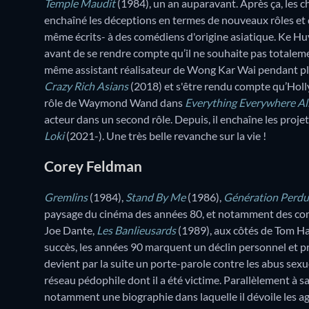
Temple Maudit
(1984), un an auparavant. Après ça, les c
enchaîné les déceptions en termes de nouveaux rôles et d’
même écrits- à des comédiens d'origine asiatique. Ke H
avant de se rendre compte qu’il ne souhaite pas totalement
même assistant réalisateur de Wong Kar Wai pendant plus
Crazy Rich Asians
(2018) et s'être rendu compte qu’Holl
rôle de Waymond Wand dans
Everything Everywhere Al
acteur dans un second rôle. Depuis, il enchaîne les projet
Loki
(2021-). Une très belle revanche sur la vie !
Corey Feldman
Gremlins
(1984),
Stand By Me
(1986),
Génération Perd
paysage du cinéma des années 80, et notamment des co
Joe Dante,
Les Banlieusards
(1989), aux côtés de Tom Han
succès, les années 90 marquent un déclin personnel et pr
devient par la suite un porte-parole contre les abus se
réseau pédophile dont il a été victime. Parallèlement à sa
notamment une biographie dans laquelle il dévoile les agre