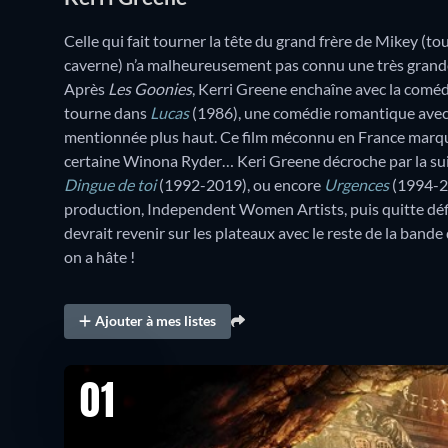
Celle qui fait tourner la tête du grand frère de Mikey (t
caverne) n’a malheureusement pas connu une très grande
Après
Les Goonies
, Kerri Greene enchaîne avec la comé
tourne dans
Lucas
(1986), une comédie romantique avec 
mentionnée plus haut. Ce film méconnu en France marque
certaine Winona Ryder… Keri Greene décroche par la suit
Dingue de toi
(1992-2019), ou encore
Urgences
(1994-20
production, Independent Women Artists, puis quitte défi
devrait revenir sur les plateaux avec le reste de la band
on a hâte !
Ajouter à mes listes
01