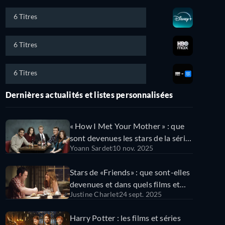
6 Titres
6 Titres
6 Titres
Dernières actualités et listes personnalisées
« How I Met Your Mother » : que
sont devenues les stars de la série
Yoann Sardet
10 nov. 2025
?
Stars de «Friends» : que sont-elles
devenues et dans quels films et
Justine Charlet
24 sept. 2025
séries les voir ou les revoir ?
Harry Potter : les films et séries