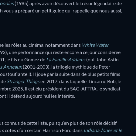
oonies
(1985) après avoir découvert le trésor légendaire de
h vous a préparé un petit guide qui rappelle que nous aussi,
îne les rôles au cinéma, notamment dans
White Water
93), une performance qui reste encore à ce jour considérée
01, le fils du Gomez de
La Famille Addams
(oui, John Astin
es Anneaux
(2001-2003), la trilogie mythique de Peter
ustouflante !). Il joue par la suite dans de plus petits films
2 de
Stranger Things
en 2017, dans laquelle il incarne Bob, le
mbre 2025, il est élu président du SAG-AFTRA, le syndicat
t il défend aujourd’hui les intérêts.
 connus de cette liste, puisqu’en plus de son rôle décisif
aux côtés d’un certain Harrison Ford dans
Indiana Jones et le