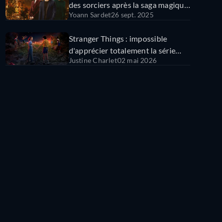
des sorciers après la saga magique
Yoann Sardet
26 sept. 2025
!
Stranger Things : impossible
d'apprécier totalement la série
Justine Charlet
02 mai 2026
Netflix sans avoir vu ces films !