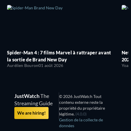
Spider-Man 4 : 7 films Marvel à rattraper avant
Netf
la sortie de Brand New Day
2026
Aurélien Bouron
01 août 2026
Yoan
JustWatch
The
© 2026 JustWatch Tout
contenu externe reste la
Streaming Guide
propriété du propriétaire
We are hiring!
légitime.
(4.0.0)
Gestion de la collecte de
données