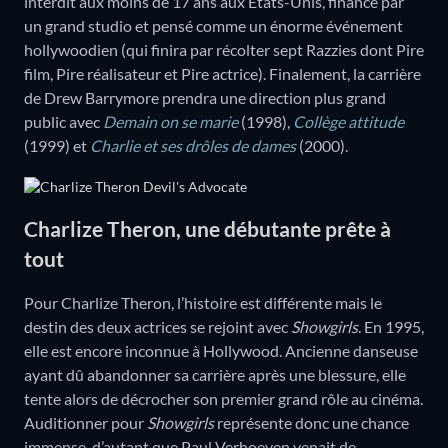
interdit aux moins de 17 ans aux Etats-Unis, financé par
un grand studio et pensé comme un énorme événement
hollywoodien (qui finira par récolter sept Razzies dont Pire
film, Pire réalisateur et Pire actrice). Finalement, la carrière
de Drew Barrymore prendra une direction plus grand
public avec
Demain on se marie
(1998),
Collège attitude
(1999) et
Charlie et ses drôles de dames
(2000).
Charlize Theron, une débutante prête à
tout
Pour Charlize Theron, l’histoire est différente mais le
destin des deux actrices se rejoint avec
Showgirls
. En 1995,
elle est encore inconnue à Hollywood. Ancienne danseuse
ayant dû abandonner sa carrière après une blessure, elle
tente alors de décrocher son premier grand rôle au cinéma.
Auditionner pour
Showgirls
représente donc une chance
immense, d’autant que Paul Verhoeven venait de