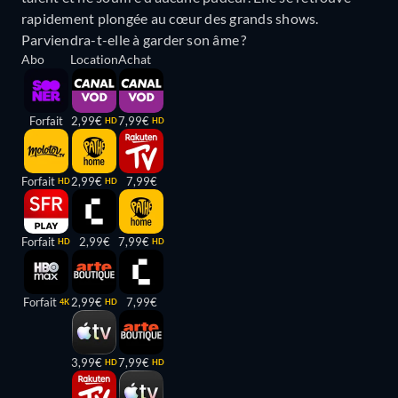
rapidement plongée au cœur des grands shows.
Parviendra-t-elle à garder son âme ?
Abo
Location
Achat
Forfait
2,99€
7,99€
HD
HD
Forfait
2,99€
7,99€
HD
HD
Forfait
2,99€
7,99€
HD
HD
Forfait
2,99€
7,99€
4K
HD
3,99€
7,99€
HD
HD