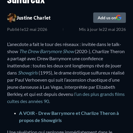
sulfureux
Justine Charlet
Add us on
Publié le
12 mai 2026
Mis à jour le
22 mai 2026
L’anecdote a fait le tour des réseaux : invitée dans le talk-
show
The Drew Barrymore Show
(2020-), Charlize Theron
a partagé avec Drew Barrymore une confidence
inattendue : toutes les deux ont longtemps rêvé de jouer
dans
Showgirls
(1995), le drame érotique sulfureux réalisé
par Paul Verhoeven qui suit l’ascension chaotique d’une
jeune danseuse à Las Vegas, interprétée par Elizabeth
Berkley, et qui est depuis devenu
l’un des plus grands films
cultes des années 90
.
A VOIR - Drew Barrymore et Charlize Theron à
propos de Showgirls
Une révélation qui replonge immédiatement dans le