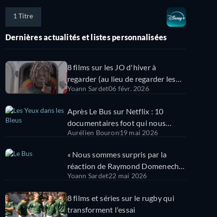
1 Titre
Dernières actualités et listes personnalisées
8 films sur les JO d'hiver à
regarder (au lieu de regarder les
Yoann Sardet
06 févr. 2026
Jeux !)
Après Le Bus sur Netflix : 10
documentaires foot qui nous
Aurélien Bouron
19 mai 2026
donnent envie de mettre les
crampons
« Nous sommes surpris par la
réaction de Raymond Domenech »
Yoann Sardet
22 mai 2026
: le producteur du documentaire
Netflix raconte Le Bus, les Bleus
8 films et séries sur le rugby qui
en grève
transforment l'essai