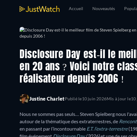
Accueil
Nouveautés
Popula
Disclosure Day est-il le mei
en 20 ans ? Voici notre clas
réalisateur depuis 2006 !
Justine Charlet
Publié le
10 juin 2026
Mis à jour le
10 
Nous ne sommes pas seuls… Steven Spielberg nous l'avait 
autour de la thématique des extraterrestres, de
Rencontr
en passant par l’incontournable
E.T. l’extra-terrestre
(198
film événement
Disclosure Day
(2026)
et une de ses obse