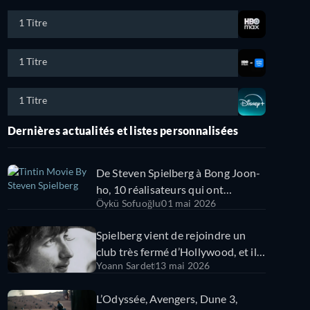
1 Titre
1 Titre
1 Titre
Dernières actualités et listes personnalisées
De Steven Spielberg à Bong Joon-
ho, 10 réalisateurs qui ont
Öykü Sofuoğlu
01 mai 2026
également excellé dans
l'animation
Spielberg vient de rejoindre un
club très fermé d’Hollywood, et il
Yoann Sardet
13 mai 2026
est en très bonne compagnie !
L’Odyssée, Avengers, Dune 3,