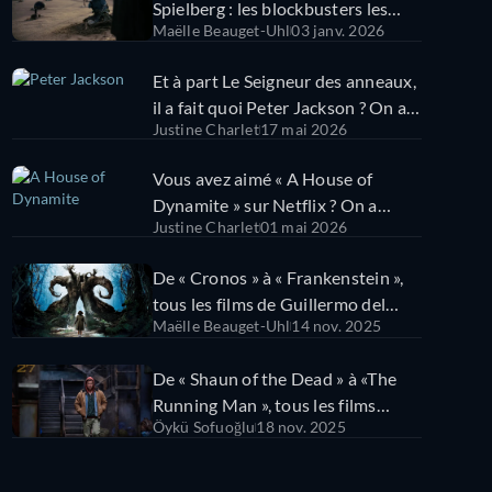
Spielberg : les blockbusters les
Maëlle Beauget-Uhl
03 janv. 2026
plus attendus en 2026 !
Et à part Le Seigneur des anneaux,
il a fait quoi Peter Jackson ? On a
Justine Charlet
17 mai 2026
classé ses meilleurs films !
Vous avez aimé « A House of
Dynamite » sur Netflix ? On a
Justine Charlet
01 mai 2026
classé tous les films de Kathryn
Bigelow !
De « Cronos » à « Frankenstein »,
tous les films de Guillermo del
Maëlle Beauget-Uhl
14 nov. 2025
Toro dans l’ordre de sortie
De « Shaun of the Dead » à «The
Running Man », tous les films
Öykü Sofuoğlu
18 nov. 2025
d’Edgar Wright dans l’ordre !