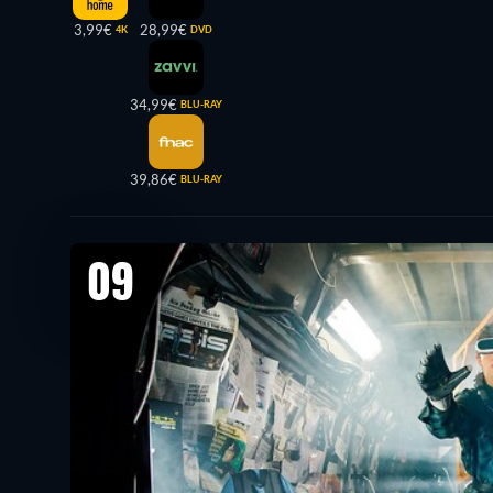
3,99€
28,99€
4K
DVD
34,99€
BLU-RAY
39,86€
BLU-RAY
09