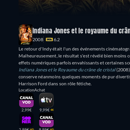
Indiana Jones et le royaume du crân
2008
6.2
Le retour d'Indy était l'un des événements cinématogr
Malheureusement, le résultat s'est révélé bien moins co
effets numériques parfois envahissants et certaines s
Indiana Jones et le Royaume du crâne de cristal
(2008),
conserve néanmoins quelques moments de pur divertisse
Harrison Ford dans son rôle fétiche.
Location
Achat
2,99€
9,99€
4K
2,99€
9,99€
HD
HD