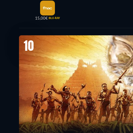
15,00€
BLU-RAY
10