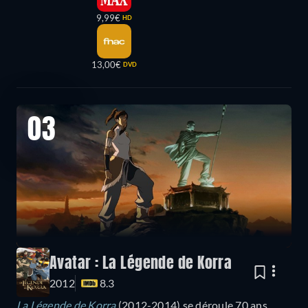
9,99€
HD
13,00€
DVD
03
Avatar : La Légende de Korra
2012
8.3
La Légende de Korra
(2012-2014) se déroule 70 ans