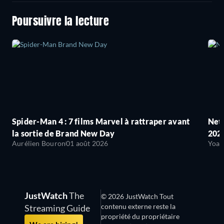
Poursuivre la lecture
Spider-Man 4 : 7 films Marvel à rattraper avant
Netf
la sortie de Brand New Day
2026
Aurélien Bouron
01 août 2026
Yoan
JustWatch
The
© 2026 JustWatch Tout
contenu externe reste la
Streaming Guide
propriété du propriétaire