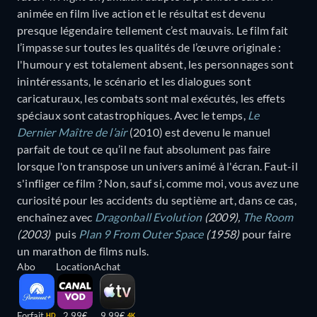
animée en film live action et le résultat est devenu
presque légendaire tellement c’est mauvais. Le film fait
l’impasse sur toutes les qualités de l’œuvre originale :
l'humour y est totalement absent, les personnages sont
inintéressants, le scénario et les dialogues sont
caricaturaux, les combats sont mal exécutés, les effets
spéciaux sont catastrophiques. Avec le temps,
Le
Dernier Maître de l’air
(2010) est devenu le manuel
parfait de tout ce qu’il ne faut absolument pas faire
lorsque l'on transpose un univers animé à l'écran. Faut-il
s'infliger ce film ? Non, sauf si, comme moi, vous avez une
curiosité pour les accidents du septième art, dans ce cas,
enchaînez avec
Dragonball Evolution
(2009),
The Room
(2003)
puis
Plan 9 From Outer Space
(1958)
pour faire
un marathon de films nuls.
Abo
Location
Achat
Forfait
2,99€
9,99€
HD
4K