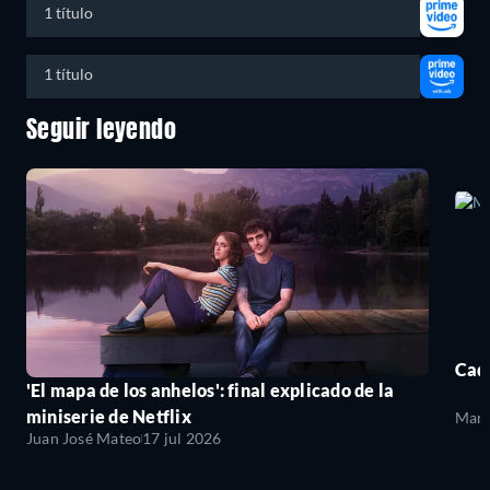
1 título
1 título
Seguir leyendo
Cada
'El mapa de los anhelos': final explicado de la
miniserie de Netflix
Mari
Juan José Mateo
17 jul 2026