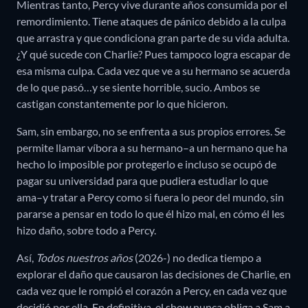
Mientras tanto, Percy vive durante años consumida por el
remordimiento. Tiene ataques de pánico debido a la culpa
que arrastra y que condiciona gran parte de su vida adulta.
¿Y qué sucede con Charlie? Pues tampoco logra escapar de
esa misma culpa. Cada vez que ve a su hermano se acuerda
de lo que pasó…y se siente horrible, sucio. Ambos se
castigan constantemente por lo que hicieron.
Sam, sin embargo, no se enfrenta a sus propios errores. Se
permite llamar víbora a su hermano–a un hermano que ha
hecho lo imposible por protegerlo e incluso se ocupó de
pagar su universidad para que pudiera estudiar lo que
ama–y tratar a Percy como si fuera lo peor del mundo, sin
pararse a pensar en todo lo que él hizo mal, en cómo él les
hizo daño, sobre todo a Percy.
Así,
Todos nuestros años
(2026-) no dedica tiempo a
explorar el daño que causaron las decisiones de Charlie, en
cada vez que le rompió el corazón a Percy, en cada vez que
decidió por ella. En definitiva, el show nunca obliga a Sam a