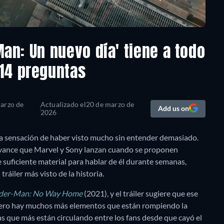
Man: Un nuevo día' tiene a todo
14 preguntas
arzo de
Actualizado el
20 de marzo de
Add us on
2026
 la sensación de haber visto mucho sin entender demasiado.
 avance que Marvel y Sony lanzan cuando se proponen
e suficiente material para hablar de él durante semanas,
tráiler más visto de la historia.
ider-Man: No Way Home
(2021), y el tráiler sugiere que ese
, pero hay muchos más elementos que están rompiendo la
 que más están circulando entre los fans desde que cayó el