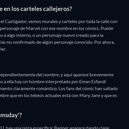
 en los carteles callejeros?
l Castigador, vemos murales y carteles por toda la calle con
 personaje de Marvel con ese nombre en los cómics. Puede
 a algo interno, o un personaje nuevo creado para la
alias no confirmado de algún personaje conocido. Por ahora,
ler.
independientemente del nombre, y aquí aparece brevemente
nto a ella hay un hombre interpretado por Eman Esfandi
mento claramente romántico. Los fans del cómic han saltado
ombre que en los tebeos actuales está con Mary Jane y que es
omsday'?
MCU, hay una pista específica: Banner aparece dando clase