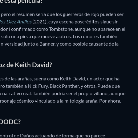
e esta película?
er, pero el resumen sería que los guerreros de rojo pueden ser
los Diez Anillos
(2021), cuya escena poscréditos sigue sin
ondon) confirmado como Tombstone, aunque no aparece en el
 o solo una pieza que mueve a otros. Los rumores también
universidad junto a Banner, y como posible causante de la
voz de Keith David?
ales de las arañas, suena como Keith David, un actor que ha
o también a Nick Fury, Black Panther, y otros. Puede que
narrativo real. También podría ser el propio villano, aunque
rsonaje cósmico vinculado a la mitología araña. Por ahora,
l DODC?
Control de Daños actuando de forma que no parece