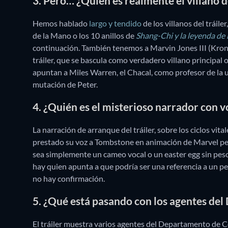
3. Pero… ¿Quién es realmente el villano d
Hemos hablado
largo y tendido
de los villanos del tráil
de la Mano o los 10 anillos de
Shang-Chi y la leyenda de 
continuación. También tenemos a Marvin Jones III (Kr
tráiler, que se bascula como verdadero villano principal
apuntan a Miles Warren, el Chacal, como profesor de la 
mutación de Peter.
4. ¿Quién es el misterioso narrador con 
La narración de arranque del tráiler, sobre los ciclos vit
prestado su voz a Tombstone en animación de Marvel per
sea simplemente un cameo vocal o un easter egg sin peso 
hay quien apunta a que podría ser una referencia a un pe
no hay confirmación.
5. ¿Qué está pasando con los agentes de
El tráiler muestra varios agentes del Departamento de 