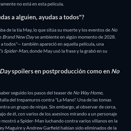
vamente no está en esta película.
udas a alguien, ayudas a todos"?
ba de la tía May, lo que sitúa su muerte y los eventos de
No
ue
Brand New Day
se ambiente en algún momento de 2028.
 a todos"— también apareció en aquella película, una
’s Spider-Man
, donde May usó la frase y la grabó en su
 Day
spoilers en postproducción como en
No
aber seguido los pasos del teaser de
No Way Home
,
talla del trepamuros contra "La Mano". Una de las tomas
ontra un grupo de ninjas. Sin embargo, al observar de cerca,
o de él, con varios de los asesinos mirando a un personaje
se mostró a Spider-Man luchando contra varios villanos en la
ey Maguire y Andrew Garfield habían sido eliminados de la