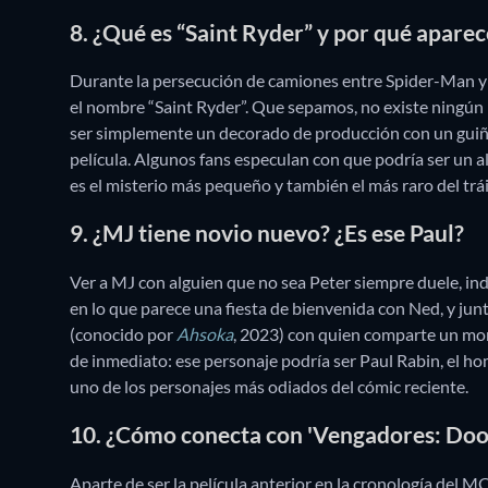
8. ¿Qué es “Saint Ryder” y por qué aparece
Durante la persecución de camiones entre Spider-Man y e
el nombre “Saint Ryder”. Que sepamos, no existe ningún
ser simplemente un decorado de producción con un guiño
película. Algunos fans especulan con que podría ser un 
es el misterio más pequeño y también el más raro del trái
9. ¿MJ tiene novio nuevo? ¿Es ese Paul?
Ver a MJ con alguien que no sea Peter siempre duele, 
en lo que parece una fiesta de bienvenida con Ned, y ju
(conocido por
Ahsoka
, 2023) con quien comparte un mo
de inmediato: ese personaje podría ser Paul Rabin, el h
uno de los personajes más odiados del cómic reciente.
10. ¿Cómo conecta con 'Vengadores: Do
Aparte de ser la película anterior en la cronología del 