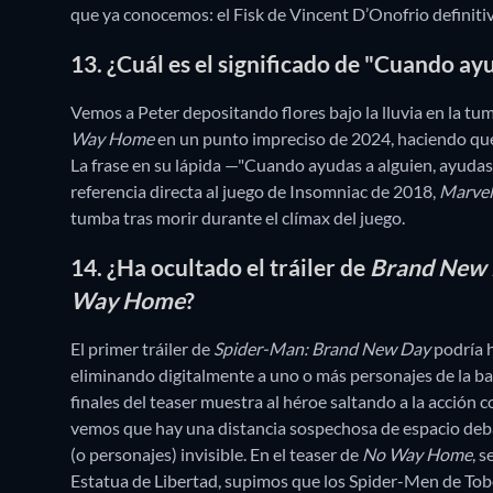
que ya conocemos: el Fisk de Vincent D’Onofrio definiti
13. ¿Cuál es el significado de "Cuando ay
Vemos a Peter depositando flores bajo la lluvia en la tum
Way Home
en un punto impreciso de 2024, haciendo q
La frase en su lápida —"Cuando ayudas a alguien, ayudas
referencia directa al juego de Insomniac de 2018,
Marvel
tumba tras morir durante el clímax del juego.
14. ¿Ha ocultado el tráiler de
Brand New
Way Home
?
El primer tráiler de
Spider-Man: Brand New Day
podría h
eliminando digitalmente a uno o más personajes de la ba
finales del teaser muestra al héroe saltando a la acción c
vemos que hay una distancia sospechosa de espacio debaj
(o personajes) invisible. En el teaser de
No Way Home
, 
Estatua de Libertad, supimos que los Spider-Men de Tob