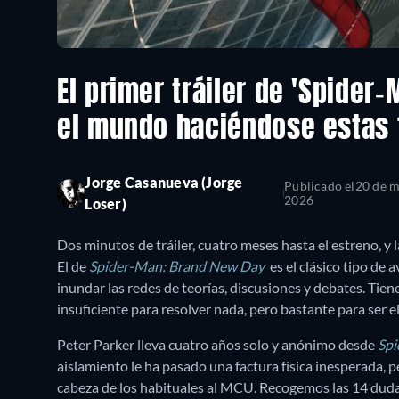
El primer tráiler de 'Spider-
el mundo haciéndose estas 
Jorge Casanueva (Jorge
Publicado el
20 de m
2026
Loser)
Dos minutos de tráiler, cuatro meses hasta el estreno, y
El de
Spider-Man: Brand New Day
es el clásico tipo de
inundar las redes de teorías, discusiones y debates. Tien
insuficiente para resolver nada, pero bastante para ser el 
Peter Parker lleva cuatro años solo y anónimo desde
Sp
aislamiento le ha pasado una factura física inesperada
cabeza de los habituales al MCU. Recogemos las 14 dudas