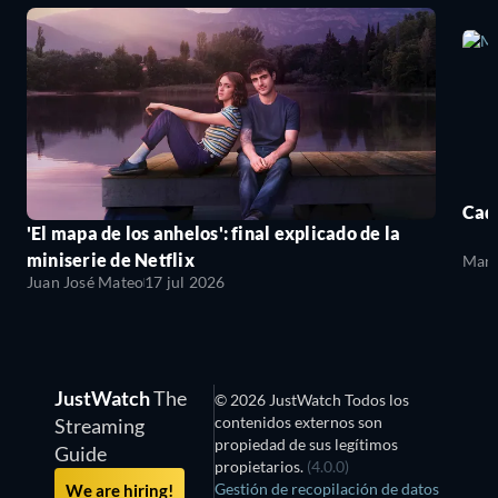
Cada
'El mapa de los anhelos': final explicado de la
miniserie de Netflix
Mari
Juan José Mateo
17 jul 2026
JustWatch
The
© 2026 JustWatch Todos los
contenidos externos son
Streaming
propiedad de sus legítimos
Guide
propietarios.
(4.0.0)
Gestión de recopilación de datos
We are hiring!