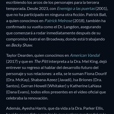
escribiendo los arcos de los personajes para la tercera
temporada. Desde 2023, con
Enemigo a las puertas
(2001),
que no ha participado en ninguna otra ficción. Patrick Ball,
a quien conocimos en
Patrick Melrose
(2018), también ha
confirmado su vuelta como el Dr. Langdon, asegurando
que comenzará a rodar inmediatamente después de su
compromiso teatral en Broadway, donde está trabajando
en
Becky Shaw
.
Taylor Dearden, quien conocimos en
American Vandal
(2017) y que en
The Pitt
interpreta a la Dra. Mel King, dejó
entrever su regreso al hablar del desarrollo futuro del
personaje y sus relaciones: a ella, se le suman Fiona Dourif
(Dra. McKay), Shabana Azeez (Javadi), Isa Briones (Dra.
Santos), Gerran Howell (Whitaker) y Katherine LaNasa
(Dana Evans), todos ellos presentes en el vídeo oficial que
celebraba la renovación.
Además, Ayesha Harris, que da vida a la Dra. Parker Ellis,