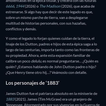
ambientadas en la época titular, y crecerá con las futuras
6666
,
1944
(2026) o
The Madison
(2026), que acaba de
estrenarse. Si algo hay que decir de este legado es que,
sobre un mismo parche de tierra, van a desplegarse
multitud de historias personales, con sus hazañas,
conflictos y demás.
Y como el legado lo forjan quienes cuidan de la tierra, el
linaje de los Dutton, padres e hijos de esta épica saga a lo
largo de las centurias, importa tanto como las fronteras de
su propiedad. Ahora, ante esta expansión familiar de
calibre un poco
delulu
, es normal preguntarse… ¿Quién es
quién? ¿Estamos hablando de John Dutton padre o hijo?
¿Que Henry tiene otro hij…? Veámoslo con detalle.
Los personajes de ‘1883’
James Dutton fue el patriarca absoluto en la miniserie de
1883
(2021). James (Tim McGraw) era un granjero de
Tennessee. Atormentado por sus vivencias en la Guerra de