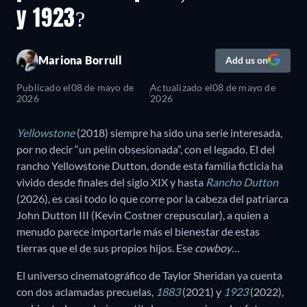
y 1923?
Mariona Borrull
Add us on
Publicado el
08 de mayo de
Actualizado el
08 de mayo de
2026
2026
Yellowstone
(2018) siempre ha sido una serie interesada,
por no decir “un pelín obsesionada”, con el legado. El del
rancho Yellowstone Dutton, donde esta familia ficticia ha
vivido desde finales del siglo XIX y hasta
Rancho Dutton
(2026), es casi todo lo que corre por la cabeza del patriarca
John Dutton III (Kevin Costner crepuscular), a quien a
menudo parece importarle más el bienestar de estas
tierras que el de sus propios hijos. Ese
cowboy
…
El universo cinematográfico de Taylor Sheridan ya cuenta
con dos aclamadas precuelas,
1883
(2021) y
1923
(2022),