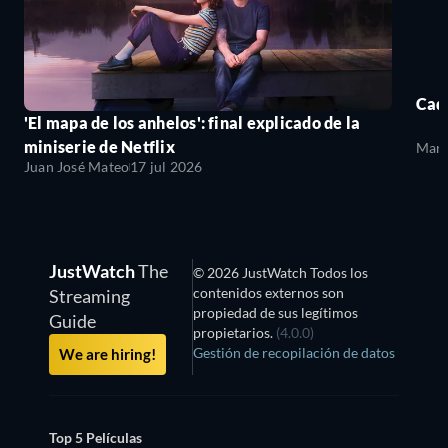
Cada
'El mapa de los anhelos': final explicado de la
miniserie de Netflix
Mari
Juan José Mateo
17 jul 2026
JustWatch
The
© 2026 JustWatch Todos los
contenidos externos son
Streaming
propiedad de sus legítimos
Guide
propietarios.
(4.0.0)
Gestión de recopilación de datos
We are hiring!
Top 5 Películas