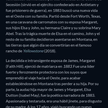
Secesión (sirvió en el ejército confederado en Antietam y
fue prisionero de guerra), en 1883 buscó una nueva vida
en el Oeste con su familia. Partió desde Fort Worth, Texas,
en una caravana de carromatos con su esposa Margaret,
sus hijos Elsa y John, su hermana Claire y su sobrina Mary
Abel. Tras la trágica muerte de Elsa en el camino, John y el
resto de su familia decidieron asentarse en Montana, en
las tierras que algún día se convertirían en el famoso
rancho de
Yellowstone
(2018).
La decidida e intransigente esposa de James, Margaret
(Faith Hill), ejerció de matriarca en
1883
. Fue una líder
fuerte y ferozmente protectora con los suyos que
emprendió el viaje hacia el Oeste, para acabar
estableciéndose en Montana tras perder a su hija. Por su
parte, la audaz hija mayor de James y Margaret, Elsa
Dutton (Isabel May), fue la poética narradora de 1883.
Apasionada y testaruda, era una hábil jinete, para disgusto
de su madre. A los 17 años, viajó buscando un nuevo