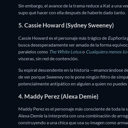
Sin embargo, el avance de la trama reduce a Kat a una v
supo qué hacer con ella después de haberle dado tanto.
5. Cassie Howard (Sydney Sweeney)
Cassie Howard es el personaje más trágico de
Euphoria
p
busca desesperadamente ser amada de la forma equivo
paralelos como
The White Lotus
o
Cualquiera menos tú
vísceras, sin red de contención.
Su espiral descendente en la historia —enamorándose d
de ver porque Sweeney no le pone ningún filtro de simpa
potencialmente antipático en alguien a quien no puedes 
4. Maddy Perez (Alexa Demie)
Maddy Perez es el personaje más consciente de toda la seri
Alexa Demie la interpreta con una combinación de arroga
construyendo a una chica que usa su imagen como armadu