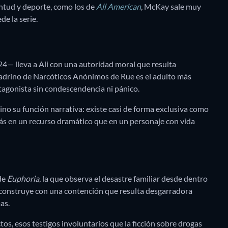
entud y deporte, como los de
All American
, McKay sale muy
de la serie.
4— lleva a Ali con una autoridad moral que resulta
padrino de Narcóticos Anónimos de Rue es el adulto más
rotagonista sin condescendencia ni pánico.
sino su función narrativa: existe casi de forma exclusiva como
más en un recurso dramático que en un personaje con vida
de
Euphoria
, la que observa el desastre familiar desde dentro
a construye con una contención que resulta desgarradora
mas.
os, esos testigos involuntarios que la ficción sobre drogas