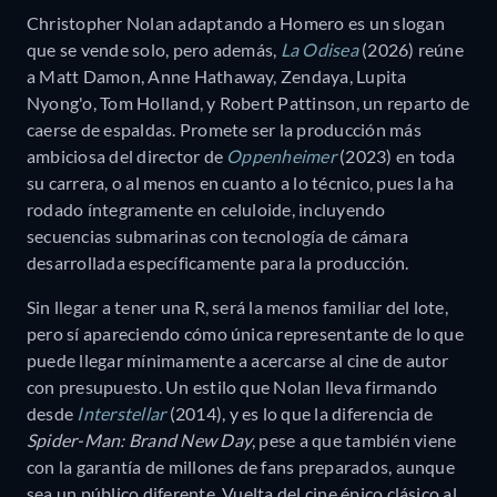
Christopher Nolan adaptando a Homero es un slogan
que se vende solo, pero además,
La Odisea
(2026) reúne
a Matt Damon, Anne Hathaway, Zendaya, Lupita
Nyong'o, Tom Holland, y Robert Pattinson, un reparto de
caerse de espaldas. Promete ser la producción más
ambiciosa del director de
Oppenheimer
(2023) en toda
su carrera, o al menos en cuanto a lo técnico, pues la ha
rodado íntegramente en celuloide, incluyendo
secuencias submarinas con tecnología de cámara
desarrollada específicamente para la producción.
Sin llegar a tener una R, será la menos familiar del lote,
pero sí apareciendo cómo única representante de lo que
puede llegar mínimamente a acercarse al cine de autor
con presupuesto. Un estilo que Nolan lleva firmando
desde
Interstellar
(2014), y es lo que la diferencia de
Spider-Man: Brand New Day
, pese a que también viene
con la garantía de millones de fans preparados, aunque
sea un público diferente. Vuelta del cine épico clásico al