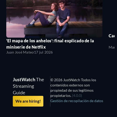
Cada
'El mapa de los anhelos': final explicado de la
miniserie de Netflix
Mari
Juan José Mateo
17 jul 2026
JustWatch
The
© 2026 JustWatch Todos los
contenidos externos son
Streaming
propiedad de sus legítimos
Guide
propietarios.
(4.0.0)
Gestión de recopilación de datos
We are hiring!