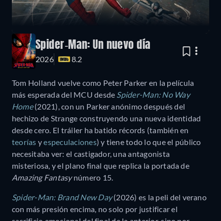
Spider-Man: Un nuevo día
2026
8.2
Tom Holland vuelve como Peter Parker en la película
más esperada del MCU desde
Spider-Man: No Way
Home
(2021), con un Parker anónimo después del
hechizo de Strange construyendo una nueva identidad
desde cero. El tráiler ha batido récords (también en
teorías
y
especulaciones
) y tiene todo lo que el público
necesitaba ver: el castigador, una antagonista
misteriosa, y el plano final que replica la portada de
Amazing Fantasy
número 15.
Spider-Man: Brand New Day
(2026) es la peli del verano
con más presión encima, no solo por justificar el
sacrificio emocional del final de la anterior, sino por