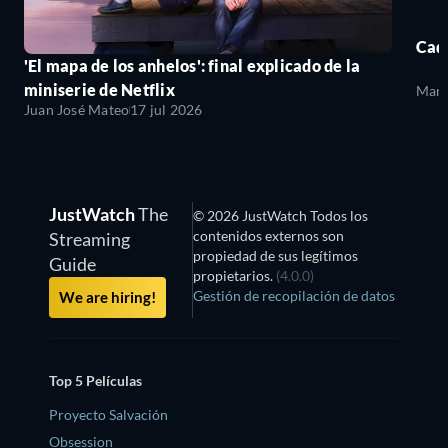
Cada
'El mapa de los anhelos': final explicado de la
miniserie de Netflix
Mari
Juan José Mateo
17 jul 2026
JustWatch
The
© 2026 JustWatch Todos los
contenidos externos son
Streaming
propiedad de sus legítimos
Guide
propietarios.
(4.0.0)
Gestión de recopilación de datos
We are hiring!
Top 5 Películas
Proyecto Salvación
Obsession