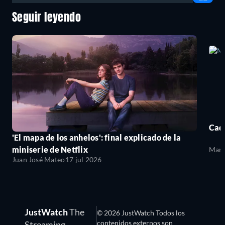
Seguir leyendo
Cada
'El mapa de los anhelos': final explicado de la
miniserie de Netflix
Mari
Juan José Mateo
17 jul 2026
JustWatch
The
© 2026 JustWatch Todos los
contenidos externos son
Streaming