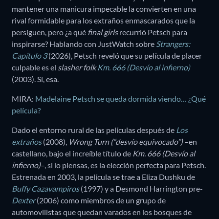
mantener una manicura impecable la convierten en una
rival formidable para los extraños enmascarados que la
persiguen, pero ¿a qué
final girls
recurrió Petsch para
inspirarse? Hablando con JustWatch sobre
Strangers:
Capítulo 3
(2026), Petsch reveló que su película de placer
culpable es el
slasher folk
Km. 666 (Desvío al infierno)
(2003). Sí, esa.
MIRA:
Madelaine Petsch se queda dormida viendo… ¿Qué
película?
Dado el entorno rural de las películas después de
Los
extraños
(2008),
Wrong Turn (“desvío equivocado”)
–en
castellano, bajo el increíble título de
Km. 666 (Desvío al
infierno)
–, si lo piensas, es la elección perfecta para Petsch.
Estrenada en 2003, la película se trae a Eliza Dushku de
Buffy Cazavampiros
(1997) y a Desmond Harrington pre-
Dexter
(2006) como miembros de un grupo de
automovilistas que quedan varados en los bosques de