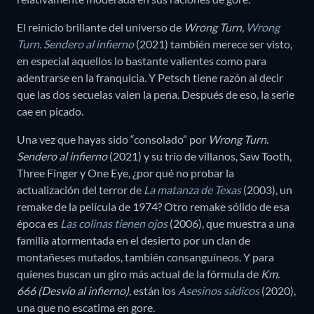
El reinicio brillante del universo de
Wrong Turn,
Wrong
Turn. Sendero al infierno
(2021)
también merece ser visto,
en especial aquellos lo bastante valientes como para
adentrarse en la franquicia. Y Petsch tiene razón al decir
que las dos secuelas valen la pena. Después de eso, la serie
cae en picado.
Una vez que hayas sido “consolado” por
Wrong Turn.
Sendero al infierno
(2021) y su trío de villanos, Saw Tooth,
Three Finger y One Eye, ¿por qué no probar la
actualización del terror de
La matanza de Texas
(2003), un
remake de la película de 1974? Otro remake sólido de esa
época es
Las colinas tienen ojos
(2006), que muestra a una
familia atormentada en el desierto por un clan de
montañeses mutados, también consanguíneos. Y para
quienes buscan un giro más actual de la fórmula de
Km.
666 (Desvío al infierno)
, están los
Asesinos sádicos
(2020),
una que no escatima en gore.