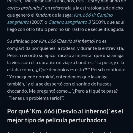
Petsch, “Me encantan la uno, dos, tres… Estoy hablando de
cortes profundos
”, en referencia a la estratología de nicho
que generó el
fandom
de la saga:
Km. 666 II: Camino
sangriento
(2007) o
Camino sangriento 3
(2009), que aquí
llegó con otro título pero no sin rastro de secuelitis aguda.
Su afinidad por
Km. 666 (Desvío al infierno)
no es
compartida por quienes la rodean, y durante la entrevista,
Petsch recordó su épico fracaso al intentar que una amiga
la viera con ella durante un viaje a Londres: “La puse, y ella
estaba como, ‘¡¿Qué demonios es esto?!’” Petsch continúa:
“Yo me quedé dormida”, entendemos que la amiga
también, “y ella se despertó con el sonido de huesos
chocando. Me preguntó como… ‘¿Pero a ti qué te pasa?
¡Tienes un problema serio!’”.
Por qué ‘Km. 666 (Desvío al infierno)’ es el
mejor tipo de película perturbadora