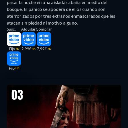
pasar la noche en una aislada cabaña en medio del
bosque. El pánico se apodera de ellos cuando son
aterrorizados por tres extraños enmascarados que les
atacan sin piedad ni motivo alguno.
Susc.
Alquilar
Comprar
Fijo
2,99€
7,99€
4K
4K
4K
Fijo
HD
03