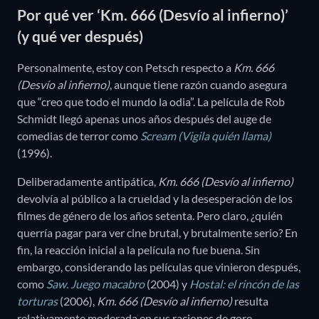
Por qué ver ‘Km. 666 (Desvío al infierno)’
(y qué ver después)
Personalmente, estoy con Petsch respecto a
Km. 666
(Desvío al infierno)
, aunque tiene razón cuando asegura
que “creo que todo el mundo la odia”. La película de Rob
Schmidt llegó apenas unos años después del auge de
comedias de terror como
Scream (Vigila quién llama)
(1996).
Deliberadamente antipática,
Km. 666 (Desvío al infierno)
devolvía al público a la crueldad y la desesperación de los
filmes de género de los años setenta. Pero claro, ¿quién
querría pagar para ver cine brutal, y brutalmente serio? En
fin, la reacción inicial a la película no fue buena. Sin
embargo, considerando las películas que vinieron después,
como
Saw. Juego macabro
(2004) y
Hostal: el rincón de las
torturas
(2006),
Km. 666 (Desvío al infierno)
resulta
relativamente moderada en sus raciones de gore.