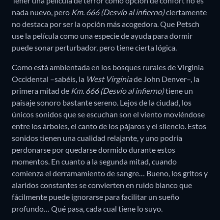
Tener una película de terror como opción de confort no es
nada nuevo, pero
Km. 666 (Desvío al infierno)
ciertamente
no destaca por ser la opción más acogedora. Que Petsch
use la película como una especie de ayuda para dormir
puede sonar perturbador, pero tiene cierta lógica.
Como está ambientada en los bosques rurales de Virginia
Occidental –sabéis, la
West Virginia
de John Denver–, la
primera mitad de
Km. 666 (Desvío al infierno)
tiene un
paisaje sonoro bastante sereno. Lejos de la ciudad, los
únicos sonidos que se escuchan son el viento moviéndose
entre los árboles, el canto de los pájaros y el silencio. Estos
sonidos tienen una cualidad relajante, y uno podría
perdonarse por quedarse dormido durante estos
momentos. En cuanto a la segunda mitad, cuando
comienza el derramamiento de sangre… Bueno, los gritos y
alaridos constantes se convierten en ruido blanco que
fácilmente puede ignorarse para facilitar un sueño
profundo… Qué pasa, cada cual tiene lo suyo.