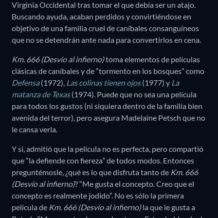
Virginia Occidental tras tomar el que debía ser un atajo.
Buscando ayuda, acaban perdidos y convirtiéndose en
objetivo de una familia cruel de caníbales consanguíneos
que no se detendrán ante nada para convertirlos en cena.
Km. 666 (Desvío al infierno)
toma elementos de películas
clásicas de caníbales y de “tormento en los bosques” como
Defensa
(1972),
Las colinas tienen ojos
(1977) y
La
matanza de Texas
(1974). Puede que no sea una película
para todos los gustos (ni siquiera dentro de la familia bien
avenida del terror), pero asegura Madelaine Petsch que no
le cansa verla.
Y sí, admitió que la película no es perfecta, pero compartió
que “la defiende con fiereza” de todos modos. Entonces
preguntémosle, ¿qué es lo que disfruta tanto de
Km. 666
(Desvío al infierno)
? “Me gusta el concepto. Creo que el
concepto es realmente jodido”. No es sólo la primera
película de
Km. 666 (Desvío al infierno)
la que le gusta a