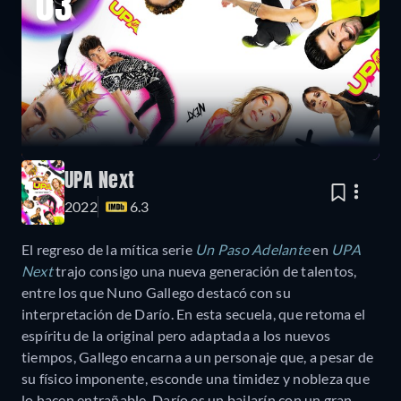
03
UPA Next
2022
6.3
El regreso de la mítica serie
Un Paso Adelante
en
UPA
Next
trajo consigo una nueva generación de talentos,
entre los que Nuno Gallego destacó con su
interpretación de Darío. En esta secuela, que retoma el
espíritu de la original pero adaptada a los nuevos
tiempos, Gallego encarna a un personaje que, a pesar de
su físico imponente, esconde una timidez y nobleza que
lo hacen entrañable. Darío es un bailarín con un gran