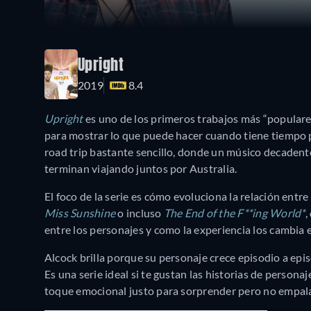
Upright
2019
8.4
Upright
es uno de los primeros trabajos más “populares
para mostrar lo que puede hacer cuando tiene tiempo p
road trip bastante sencillo, donde un músico decadent
terminan viajando juntos por Australia.
El foco de la serie es cómo evoluciona la relación entre
Miss Sunshine
o incluso
The End of the F**ing World*
,
entre los personajes y como la experiencia los cambia 
Alcock brilla porque su personaje crece episodio a ep
Es una serie ideal si te gustan las historias de pers
toque emocional justo para sorprender pero no empala