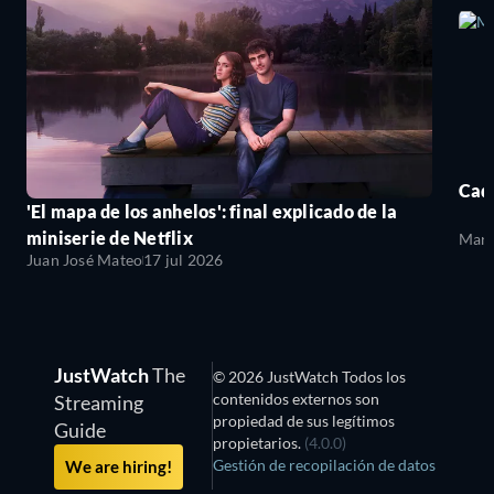
Cada
'El mapa de los anhelos': final explicado de la
miniserie de Netflix
Mari
Juan José Mateo
17 jul 2026
JustWatch
The
© 2026 JustWatch Todos los
contenidos externos son
Streaming
propiedad de sus legítimos
Guide
propietarios.
(4.0.0)
Gestión de recopilación de datos
We are hiring!