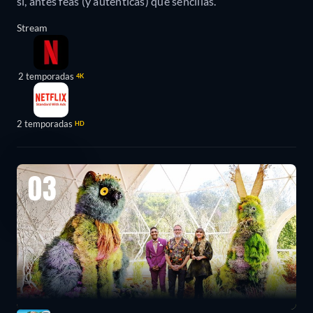
sí, antes feas (y auténticas) que sencillas.
Stream
2 temporadas
4K
2 temporadas
HD
03