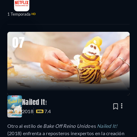
1 Temporada
HD
07
Nailed It!
2018
7.4
Otro al estilo de
Bake Off Reino Unido
es
Nailed It!
(2018) enfrenta a reposteros inexpertos en la creación