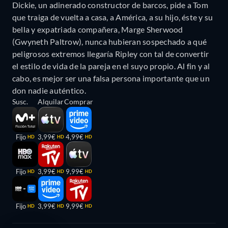
Dickie, un adinerado constructor de barcos, pide a Tom
que traiga de vuelta a casa, a América, a su hijo, éste y su
bella y expatriada compañera, Marge Sherwood
(Gwyneth Paltrow), nunca hubieran sospechado a qué
peligrosos extremos llegaría Ripley con tal de convertir
el estilo de vida de la pareja en el suyo propio. Al fin y al
cabo, es mejor ser una falsa persona importante que un
don nadie auténtico.
Susc.
Alquilar
Comprar
Fijo
3,99€
4,99€
HD
HD
HD
Fijo
3,99€
9,99€
HD
HD
HD
Fijo
3,99€
9,99€
HD
HD
HD