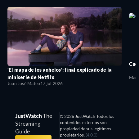
Cada
'El mapa de los anhelos': final explicado de la
miniserie de Netflix
Mari
Juan José Mateo
17 jul 2026
JustWatch
The
© 2026 JustWatch Todos los
contenidos externos son
Streaming
propiedad de sus legítimos
Guide
propietarios.
(4.0.0)