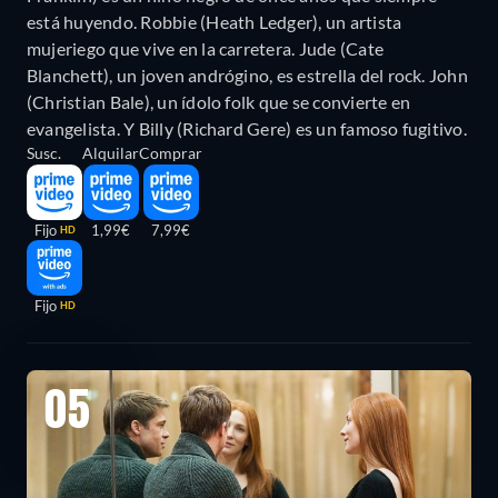
está huyendo. Robbie (Heath Ledger), un artista
mujeriego que vive en la carretera. Jude (Cate
Blanchett), un joven andrógino, es estrella del rock. John
(Christian Bale), un ídolo folk que se convierte en
evangelista. Y Billy (Richard Gere) es un famoso fugitivo.
Susc.
Alquilar
Comprar
Fijo
1,99€
7,99€
HD
Fijo
HD
05