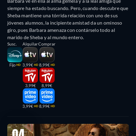
Barbara ve en ella al alma gemela y a la leal amiga que
siempre ha estado buscando. Pero, cuando descubre que
Sheba mantiene una tórrida relación con uno de sus
jóvenes alumnos, la incipiente amistad da un ominoso
giro, pues Barbara amenaza con contárselo todo al
marido de Sheba y al mundo entero.
Susc.
Alquilar
Comprar
Fijo
3,99€
8,99€
HD
HD
HD
3,99€
8,99€
3,99€
8,99€
HD
HD