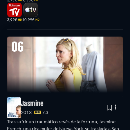
3,99€
8,99€
3,99€
10,99€
HD
HD
06
Jasmine
2013
7.3
Tras sufrir un traumático revés de la fortuna, Jasmine
French, una rica mujer de Nueva York, se traslada a San