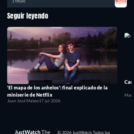
1 título
Seguir leyendo
Cada
'El mapa de los anhelos': final explicado de la
miniserie de Netflix
Mari
Juan José Mateo
17 jul 2026
JustWatch
The
© 2026 JustWatch Todos los