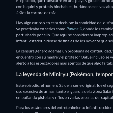
El episodio, que transcurre en una playa y gira en torno 
con biquini y prótesis hinchables, burlándose en voz alta
4Kids la cortara de raíz.
Hay algo curioso en esta decisión: la comicidad del disfr
ya practicaba en series como
Ranma ½
, donde los cambio
perturbado por ello. Que aquí se considerara inapropia
infantil estadounidense de finales de los noventa que so
La censura generó además un problema de continuidad, y
encuentro con su madre y el profesor Oak, e incluso se 
alertó a los espectadores más atentos de que algo faltaba
La leyenda de Miniryu (Pokémon, tempor
Este episodio, el número 35 de la serie original, fue el 
uso excesivo de armas: tanto el guardia de la Zona Safa
empuñando pistolas y rifles en varias escenas del capítul
Para los estándares del entretenimiento infantil occide