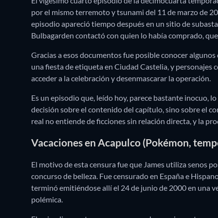
El vigésimo cuarto episodio de la decimocuarta tempor
por el mismo terremoto y tsunami del 11 de marzo de 201
episodio apareció tiempo después en un sitio de subastas
Bulbagarden contactó con quien lo había comprado, que
Gracias a esos documentos fue posible conocer algunos de
una fiesta de etiqueta en Ciudad Castelia, y personajes 
acceder a la celebración y desenmascarar la operación.
Es un episodio que, leído hoy, parece bastante inocuo, lo
decisión sobre el contenido del capítulo, sino sobre el c
real no entiende de ficciones sin relación directa, y la pr
Vacaciones en Acapulco (Pokémon, temp
El motivo de esta censura fue que James utiliza senos pos
concurso de belleza. Fue censurado en España e Hispano
terminó emitiéndose allí el 24 de junio de 2000 en una 
polémica.