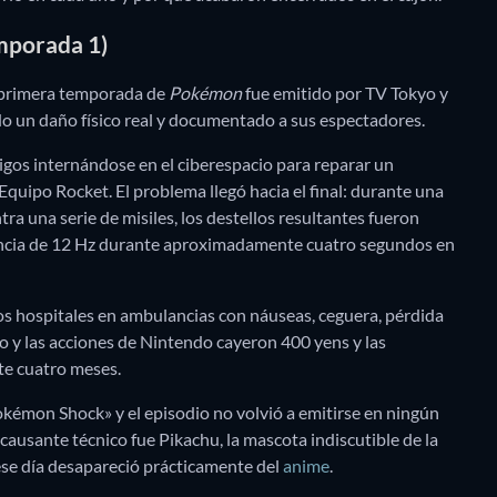
mporada 1)
a primera temporada de
Pokémon
fue emitido por TV Tokyo y
ado un daño físico real y documentado a sus espectadores.
migos internándose en el ciberespacio para reparar un
Equipo Rocket. El problema llegó hacia el final: durante una
a una serie de misiles, los destellos resultantes fueron
encia de 12 Hz durante aproximadamente cuatro segundos en
los hospitales en ambulancias con náuseas, ceguera, pérdida
io y las acciones de Nintendo cayeron 400 yens y las
e cuatro meses.
kémon Shock» y el episodio no volvió a emitirse en ningún
 causante técnico fue Pikachu, la mascota indiscutible de la
ese día desapareció prácticamente del
anime
.