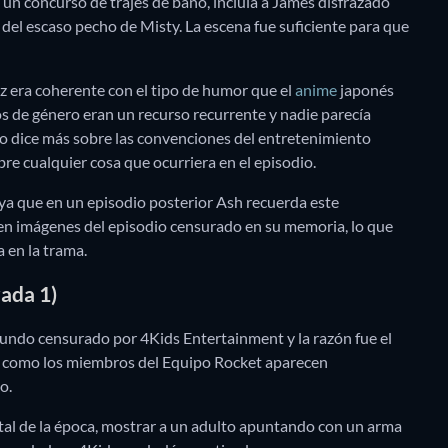
a un concurso de trajes de baño, incluía a James disfrazado
 del escaso pecho de Misty. La escena fue suficiente para que
az era coherente con el tipo de humor que el
anime
japonés
s de género eran un recurso recurrente y nadie parecía
do dice más sobre las convenciones del entretenimiento
bre cualquier cosa que ocurriera en el episodio.
a que en un episodio posterior Ash recuerda este
ven imágenes del episodio censurado en su memoria, lo que
 en la trama.
ada 1)
segundo censurado por 4Kids Entertainment y la razón fue el
ri como los miembros del Equipo Rocket aparecen
o.
ntal de la época, mostrar a un adulto apuntando con un arma