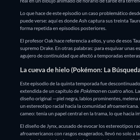
real en un dibujo animado de horario de tarde era terren
Lo que hace de este episodio un caso problemático desde 
puede verse: aquí es donde Ash captura sus treinta Tauro
forma repetida en episodios posteriores.
El profesor Oak hace referencia a ellos, y uno de esos Tau
supremo Drake.
En otras palabras: para esquivar unas 
agujero de continuidad que afectó a temporadas enteras
La cueva de hielo (Pokémon: La Búsqueda
Este episodio de la quinta temporada fue descontinuado 
extendida de un capítulo de
Pokémon
en cuatro años. La
diseño original —piel negra, labios prominentes, mele
un estereotipo racial hacia la comunidad afroamericana.
cameo: tenía un papel central en la trama, lo que hacía im
El diseño de Jynx, acusado de evocar los estereotipos rac
afroamericanos con rasgos exagerados, llevó no solo a la