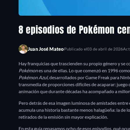
8 episodios de Pokémon cen
Juan José Mateo
Publicado el
03 de abril de 2026
Act
Hay franquicias que trascienden su propio género y se c
Pokémon
es una de ellas. Lo que comenzó en 1996 com
Pokémon Azul
, desarrollados por Game Freak para Nin
transmedia de proporciones difíciles de acaparar: juego d
animación que durante décadas ha acompañado a millon
Pero detrás de esa imagen luminosa de amistades entre e
acumula una historia bastante menos halagüeña: la de los
retirados de la emisión sin mayor explicación.
En esta guía repasamos ocho de esos episodios, qué ocur