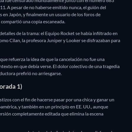
ada fue censurado mundialmente junto con el número 683
1. A pesar de no haberse emitido nunca, el guión del
 en Japón, y finalmente un usuario de los foros de
 compartió una copia escaneada.
talles de la trama: el Equipo Rocket se había infiltrado en
como Cilan, la profesora Juniper y Looker se disfrazaban para
 que refuerza la idea de que la cancelación no fue una
ontexto en que debía verse. El dolor colectivo de una tragedia
oductora prefirió no arriesgarse.
orada 1)
tizos con el fin de hacerse pasar por una chica y ganar un
américa, y también en un principio en EE. UU., aunque
versión completamente editada que elimina la escena