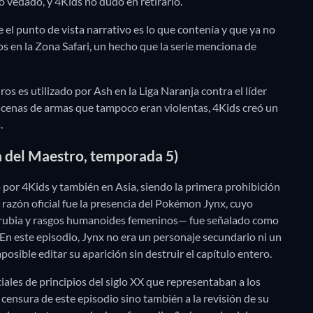
o vedado, y 4Kids no dudó en retirarlo.
el punto de vista narrativo es lo que contenía y que ya no
s en la Zona Safari, un hecho que la serie menciona de
ros es utilizado por Ash en la Liga Naranja contra el líder
escenas de armas que tampoco eran violentas, 4Kids creó un
.
 del Maestro, temporada 5)
por 4Kids y también en Asia, siendo la primera prohibición
 razón oficial fue la presencia del Pokémon Jynx, cuyo
na rubia y rasgos humanoides femeninos— fue señalado como
En este episodio, Jynx no era un personaje secundario ni un
posible editar su aparición sin destruir el capítulo entero.
iales de principios del siglo XX que representaban a los
 censura de este episodio sino también a la revisión de su