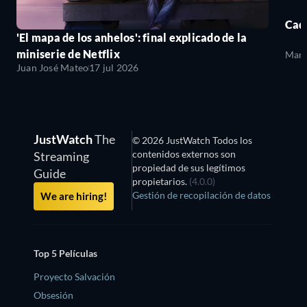
Cada
'El mapa de los anhelos': final explicado de la
miniserie de Netflix
Mari
Juan José Mateo
17 jul 2026
JustWatch
The
© 2026 JustWatch Todos los
contenidos externos son
Streaming
propiedad de sus legítimos
Guide
propietarios.
(4.0.0)
Gestión de recopilación de datos
We are hiring!
Top 5 Películas
Proyecto Salvación
Obsesión