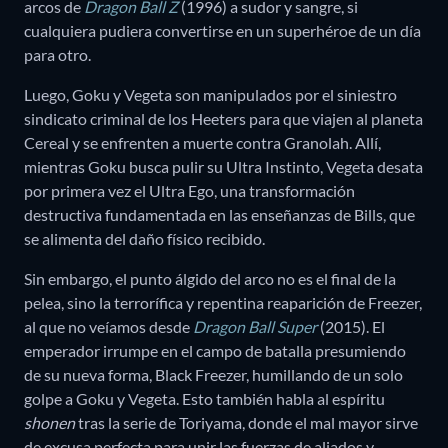
arcos de
Dragon Ball Z
(1996) a sudor y sangre, si
cualquiera pudiera convertirse en un superhéroe de un día
para otro.
Luego, Goku y Vegeta son manipulados por el siniestro
sindicato criminal de los Heeters para que viajen al planeta
Cereal y se enfrenten a muerte contra Granolah. Allí,
mientras Goku busca pulir su Ultra Instinto, Vegeta desata
por primera vez el Ultra Ego, una transformación
destructiva fundamentada en las enseñanzas de Bills, que
se alimenta del daño físico recibido.
Sin embargo, el punto álgido del arco no es el final de la
pelea, sino la terrorífica y repentina reaparición de Freezer,
al que no veíamos desde
Dragon Ball Super
(2015). El
emperador irrumpe en el campo de batalla presumiendo
de su nueva forma, Black Freezer, humillando de un solo
golpe a Goku y Vegeta. Esto también habla al espíritu
shonen
tras la serie de Toriyama, donde el mal mayor sirve
de excusa perfecta para unir las fuerzas de aliados y