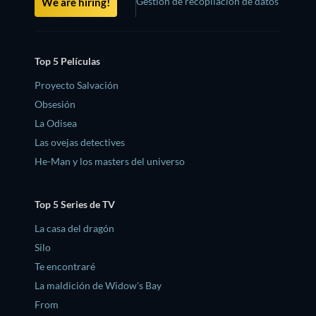
Gestión de recopilación de datos
We are hiring!
Top 5 Películas
Proyecto Salvación
Obsesión
La Odisea
Las ovejas detectives
He-Man y los masters del universo
Top 5 Series de TV
La casa del dragón
Silo
Te encontraré
La maldición de Widow's Bay
From