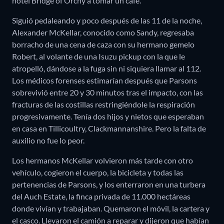
hotel Bridge of Orchy a tomar un café.
Siguió pedaleando y poco después de las 11 de la noche,
Alexander McKellar, conocido como Sandy, regresaba
borracho de una cena de caza con su hermano gemelo
Robert, al volante de una Isuzu pickup con la que le
atropelló, dándose a la fuga sin ni siquiera llamar al 112.
Los médicos forenses estimarían después que Parsons
sobrevivió entre 20 y 30 minutos tras el impacto, con las
fracturas de las costillas restringiéndole la respiración
progresivamente. Tenía dos hijos y nietos que esperaban
en casa en Tillicoultry, Clackmannanshire. Pero la falta de
auxilio no fue lo peor.
Los hermanos McKellar volvieron más tarde con otro
vehículo, cogieron el cuerpo, la bicicleta y todas las
pertenencias de Parsons, y los enterraron en una turbera
del Auch Estate, la finca privada de 11.000 hectáreas
donde vivían y trabajaban. Quemaron el móvil, la cartera y
el casco. Llevaron el camión a reparar y dijeron que habían