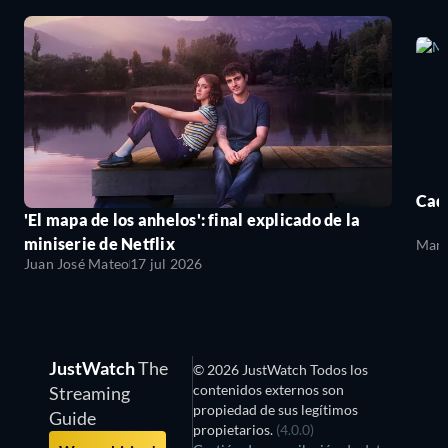
Cada
'El mapa de los anhelos': final explicado de la
miniserie de Netflix
Mari
Juan José Mateo
17 jul 2026
JustWatch
The
© 2026 JustWatch Todos los
contenidos externos son
Streaming
propiedad de sus legítimos
Guide
propietarios.
(4.0.0)