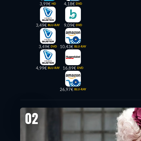
3,99€
4,18€
HD
DVD
3,49€
9,09€
BLU-RAY
DVD
3,49€
10,43€
DVD
BLU-RAY
4,99€
16,89€
BLU-RAY
DVD
26,97€
BLU-RAY
02