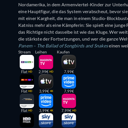
Nordamerika, in dem Armenviertel-Kinder zur Unterha
eine Hauptfigur, die das System verabscheut, bevor sie 
mit einer Kargheit, die man in einem Studio-Blockbust
Katniss mehr als eine Kämpferin: Sie spielt eine junge
das Richtige nicht dasselbe ist wie das Kluge. Wer wei
die stärkste der Fortsetzungen, und wer die ganze Welt
Panem – The Ballad of Songbirds and Snakes
einen wei
Stream
Leihen
Kaufen
Flat
2,99€
7,99€
HD
HD
Flat
3,99€
7,99€
HD
4K
Flat
3,99€
7,99€
HD
4K
HD