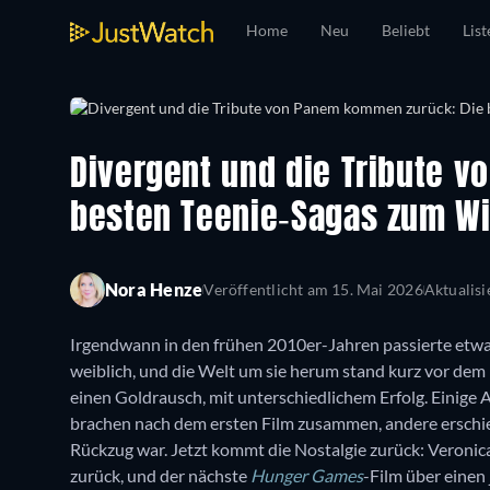
Home
Neu
Beliebt
List
Divergent und die Tribute 
besten Teenie-Sagas zum W
Nora Henze
Veröffentlicht am
15. Mai 2026
Aktualis
Irgendwann in den frühen 2010er-Jahren passierte etwa
weiblich, und die Welt um sie herum stand kurz vor dem K
einen Goldrausch, mit unterschiedlichem Erfolg. Einige
brachen nach dem ersten Film zusammen, andere erschie
Rückzug war. Jetzt kommt die Nostalgie zurück: Veronic
zurück, und der nächste
Hunger Games
-Film über einen