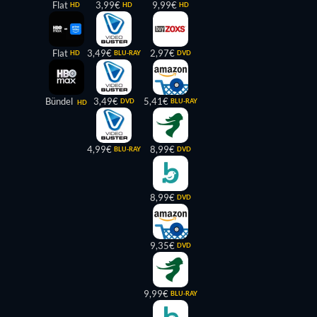
Flat
3,99€
9,99€
HD
HD
HD
Flat
3,49€
2,97€
HD
BLU-RAY
DVD
Bündel
3,49€
5,41€
DVD
BLU-RAY
HD
4,99€
8,99€
BLU-RAY
DVD
8,99€
DVD
9,35€
DVD
9,99€
BLU-RAY