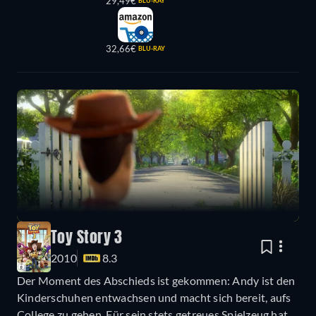
29,49€
BLU-RAY
32,66€
BLU-RAY
Toy Story 3
2010
8.3
Der Moment des Abschieds ist gekommen: Andy ist den
Kinderschuhen entwachsen und macht sich bereit, aufs
College zu gehen. Für sein stets getreues Spielzeug hat