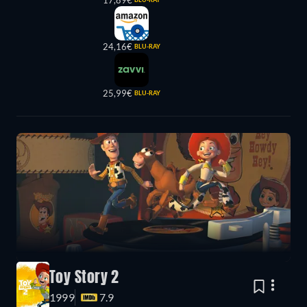
17,89€
24,16€
BLU-RAY
25,99€
BLU-RAY
Toy Story 2
1999
7.9