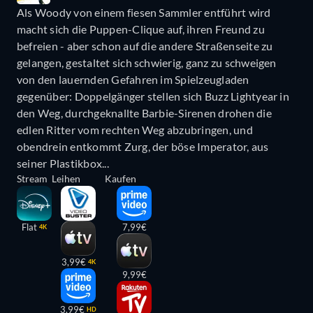
Als Woody von einem fiesen Sammler entführt wird
macht sich die Puppen-Clique auf, ihren Freund zu
befreien - aber schon auf die andere Straßenseite zu
gelangen, gestaltet sich schwierig, ganz zu schweigen
von den lauernden Gefahren im Spielzeugladen
gegenüber: Doppelgänger stellen sich Buzz Lightyear in
den Weg, durchgeknallte Barbie-Sirenen drohen die
edlen Ritter vom rechten Weg abzubringen, und
obendrein entkommt Zurg, der böse Imperator, aus
seiner Plastikbox...
Stream
Leihen
Kaufen
Flat
7,99€
4K
3,99€
4K
9,99€
3,99€
HD