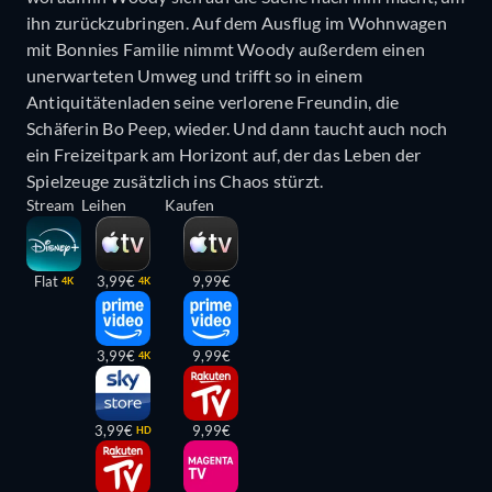
ihn zurückzubringen. Auf dem Ausflug im Wohnwagen
mit Bonnies Familie nimmt Woody außerdem einen
unerwarteten Umweg und trifft so in einem
Antiquitätenladen seine verlorene Freundin, die
Schäferin Bo Peep, wieder. Und dann taucht auch noch
ein Freizeitpark am Horizont auf, der das Leben der
Spielzeuge zusätzlich ins Chaos stürzt.
Stream
Leihen
Kaufen
Flat
3,99€
9,99€
4K
4K
3,99€
9,99€
4K
3,99€
9,99€
HD