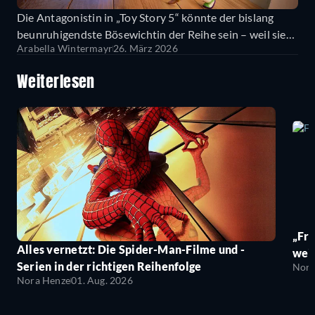
Die Antagonistin in „Toy Story 5“ könnte der bislang
beunruhigendste Bösewichtin der Reihe sein – weil sie
Arabella Wintermayr
26. März 2026
erschreckend real wirkt
Weiterlesen
„Fro
Alles vernetzt: Die Spider-Man-Filme und -
wei
Serien in der richtigen Reihenfolge
Nora
Nora Henze
01. Aug. 2026