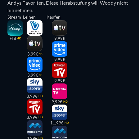
Andys Favoriten. Diese Herabstufung will Woody nicht
hinnehmen.
Stream
Leihen
Kaufen
Flat
9,99€
4K
3,99€
4K
9,99€
3,99€
4K
9,99€
3,99€
HD
9,99€
HD
3,99€
HD
11,99€
HD
3,99€
HD