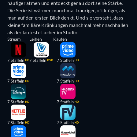
häufiger atmen und entdeckt genau dort seine Stärke.
Die Serie ist wärmer, manchmal trauriger, oft klüger, als
man auf den ersten Blick denkt. Und sie versteht, dass
kleine familiäre Kränkungen manchmal mehr nachhallen
als der lauteste Lacher im Studio.
Stream
Leihen
Kaufen
7 Staffeln
7 Staffeln
7 Staffeln
HD
DVD
HD
7 Staffeln
7 Staffeln
HD
HD
7 Staffeln
7 Staffeln
HD
HD
7 Staffeln
7 Staffeln
HD
HD