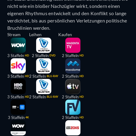
nicht wie ein bloßer Nachzügler wirkt, sondern einen
eigenen Rhythmus entwickelt und den Konflikt so lange
verdichtet, bis aus persönlichen Verletzungen politische
Bruchlinien werden.
Stream
Leihen
Kaufen
3 Staffeln
2 Staffeln
2 Staffeln
HD
DVD
HD
3 Staffeln
2 Staffeln
2 Staffeln
HD
BLU-RAY
HD
3 Staffeln
2 Staffeln
2 Staffeln
HD
BLU-RAY
HD
3 Staffeln
2 Staffeln
4K
HD