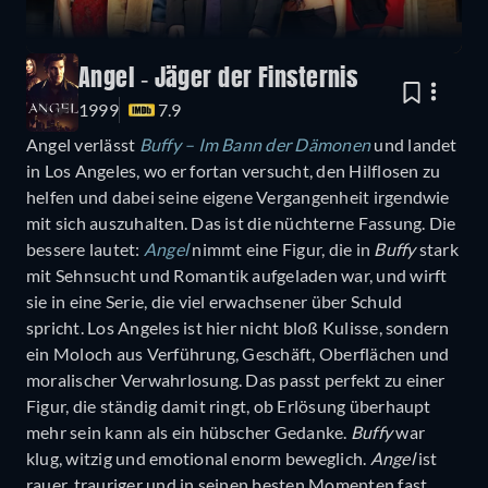
Angel - Jäger der Finsternis
1999
7.9
Angel verlässt
Buffy – Im Bann der Dämonen
und landet
in Los Angeles, wo er fortan versucht, den Hilflosen zu
helfen und dabei seine eigene Vergangenheit irgendwie
mit sich auszuhalten. Das ist die nüchterne Fassung. Die
bessere lautet:
Angel
nimmt eine Figur, die in
Buffy
stark
mit Sehnsucht und Romantik aufgeladen war, und wirft
sie in eine Serie, die viel erwachsener über Schuld
spricht. Los Angeles ist hier nicht bloß Kulisse, sondern
ein Moloch aus Verführung, Geschäft, Oberflächen und
moralischer Verwahrlosung. Das passt perfekt zu einer
Figur, die ständig damit ringt, ob Erlösung überhaupt
mehr sein kann als ein hübscher Gedanke.
Buffy
war
klug, witzig und emotional enorm beweglich.
Angel
ist
rauer, trauriger und in seinen besten Momenten fast