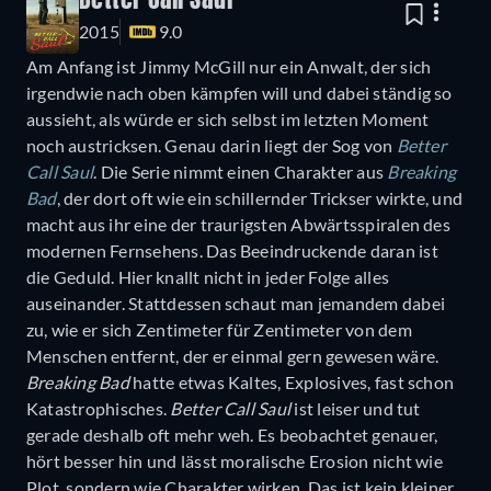
Better Call Saul
2015
9.0
Am Anfang ist Jimmy McGill nur ein Anwalt, der sich
irgendwie nach oben kämpfen will und dabei ständig so
aussieht, als würde er sich selbst im letzten Moment
noch austricksen. Genau darin liegt der Sog von
Better
Call Saul
. Die Serie nimmt einen Charakter aus
Breaking
Bad
, der dort oft wie ein schillernder Trickser wirkte, und
macht aus ihr eine der traurigsten Abwärtsspiralen des
modernen Fernsehens. Das Beeindruckende daran ist
die Geduld. Hier knallt nicht in jeder Folge alles
auseinander. Stattdessen schaut man jemandem dabei
zu, wie er sich Zentimeter für Zentimeter von dem
Menschen entfernt, der er einmal gern gewesen wäre.
Breaking Bad
hatte etwas Kaltes, Explosives, fast schon
Katastrophisches.
Better Call Saul
ist leiser und tut
gerade deshalb oft mehr weh. Es beobachtet genauer,
hört besser hin und lässt moralische Erosion nicht wie
Plot, sondern wie Charakter wirken. Das ist kein kleiner