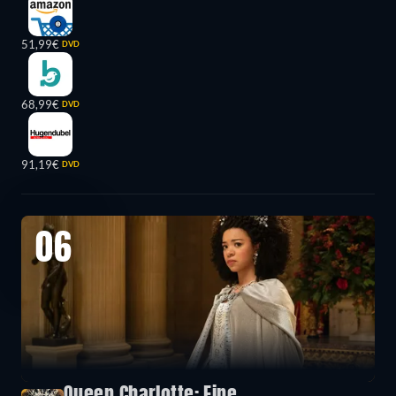
51,99€
DVD
68,99€
DVD
91,19€
DVD
06
Queen Charlotte: Eine