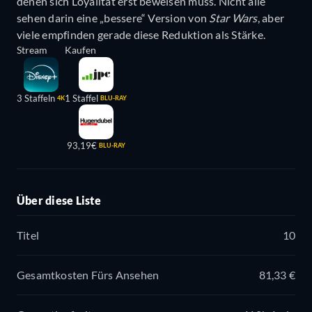
denen sich Loyalität erst beweisen muss. Nicht alle
sehen darin eine „bessere“ Version von
Star Wars
, aber
viele empfinden gerade diese Reduktion als Stärke.
Stream
Kaufen
3 Staffeln
1 Staffel
4K
BLU-RAY
93,19€
BLU-RAY
Über diese Liste
Titel
10
Gesamtkosten Fürs Ansehen
81,33 €