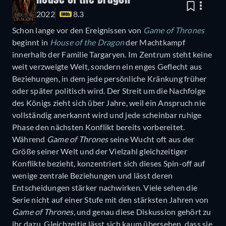
House of the Dragon
2022
8.3
Schon lange vor den Ereignissen von
Game of Thrones
beginnt in
House of the Dragon
der Machtkampf
innerhalb der Familie Targaryen. Im Zentrum steht keine
weit verzweigte Welt, sondern ein enges Geflecht aus
Beziehungen, in dem jede persönliche Kränkung früher
oder später politisch wird. Der Streit um die Nachfolge
des Königs zieht sich über Jahre, weil ein Anspruch nie
vollständig anerkannt wird und jede scheinbar ruhige
Phase den nächsten Konflikt bereits vorbereitet.
Während
Game of Thrones
seine Wucht oft aus der
Größe seiner Welt und der Vielzahl gleichzeitiger
Konflikte bezieht, konzentriert sich dieses Spin-off auf
wenige zentrale Beziehungen und lässt deren
Entscheidungen stärker nachwirken. Viele sehen die
Serie nicht auf einer Stufe mit den stärksten Jahren von
Game of Thrones
, und genau diese Diskussion gehört zu
ihr dazu. Gleichzeitig lässt sich kaum übersehen, dass sie