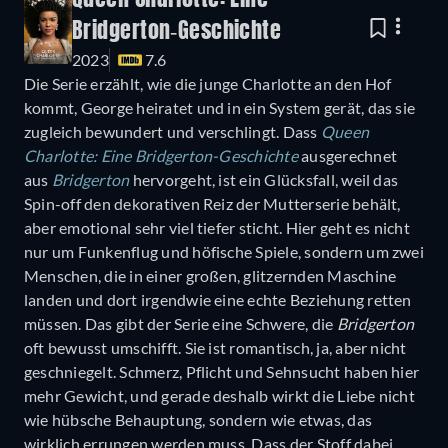
Bridgerton-Geschichte
2023
7.6
Die Serie erzählt, wie die junge Charlotte an den Hof
kommt, George heiratet und in ein System gerät, das sie
zugleich bewundert und verschlingt. Dass
Queen
Charlotte: Eine Bridgerton-Geschichte
ausgerechnet
aus
Bridgerton
hervorgeht, ist ein Glücksfall, weil das
Spin-off den dekorativen Reiz der Mutterserie behält,
aber emotional sehr viel tiefer sticht. Hier geht es nicht
nur um Funkenflug und höfische Spiele, sondern um zwei
Menschen, die in einer großen, glitzernden Maschine
landen und dort irgendwie eine echte Beziehung retten
müssen. Das gibt der Serie eine Schwere, die
Bridgerton
oft bewusst umschifft. Sie ist romantisch, ja, aber nicht
geschniegelt. Schmerz, Pflicht und Sehnsucht haben hier
mehr Gewicht, und gerade deshalb wirkt die Liebe nicht
wie hübsche Behauptung, sondern wie etwas, das
wirklich errungen werden muss. Dass der Stoff dabei