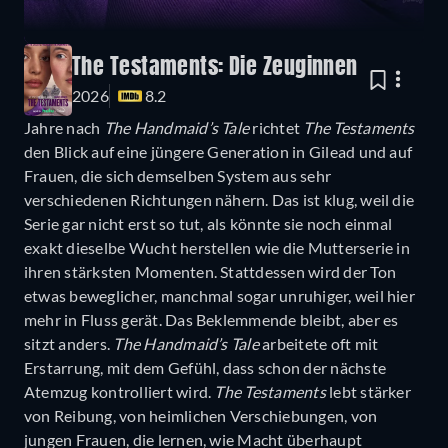
The Testaments: Die Zeuginnen
2026
8.2
Jahre nach
The Handmaid’s Tale
richtet
The Testaments
den Blick auf eine jüngere Generation in Gilead und auf
Frauen, die sich demselben System aus sehr
verschiedenen Richtungen nähern. Das ist klug, weil die
Serie gar nicht erst so tut, als könnte sie noch einmal
exakt dieselbe Wucht herstellen wie die Mutterserie in
ihren stärksten Momenten. Stattdessen wird der Ton
etwas beweglicher, manchmal sogar unruhiger, weil hier
mehr in Fluss gerät. Das Beklemmende bleibt, aber es
sitzt anders.
The Handmaid’s Tale
arbeitete oft mit
Erstarrung, mit dem Gefühl, dass schon der nächste
Atemzug kontrolliert wird.
The Testaments
lebt stärker
von Reibung, von heimlichen Verschiebungen, von
jungen Frauen, die lernen, wie Macht überhaupt