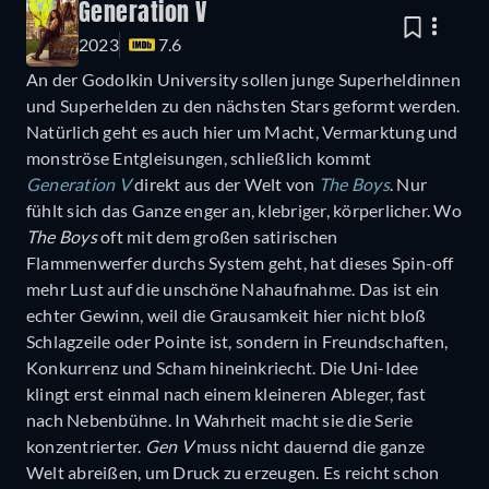
Generation V
2023
7.6
An der Godolkin University sollen junge Superheldinnen
und Superhelden zu den nächsten Stars geformt werden.
Natürlich geht es auch hier um Macht, Vermarktung und
monströse Entgleisungen, schließlich kommt
Generation V
direkt aus der Welt von
The Boys
. Nur
fühlt sich das Ganze enger an, klebriger, körperlicher. Wo
The Boys
oft mit dem großen satirischen
Flammenwerfer durchs System geht, hat dieses Spin-off
mehr Lust auf die unschöne Nahaufnahme. Das ist ein
echter Gewinn, weil die Grausamkeit hier nicht bloß
Schlagzeile oder Pointe ist, sondern in Freundschaften,
Konkurrenz und Scham hineinkriecht. Die Uni-Idee
klingt erst einmal nach einem kleineren Ableger, fast
nach Nebenbühne. In Wahrheit macht sie die Serie
konzentrierter.
Gen V
muss nicht dauernd die ganze
Welt abreißen, um Druck zu erzeugen. Es reicht schon