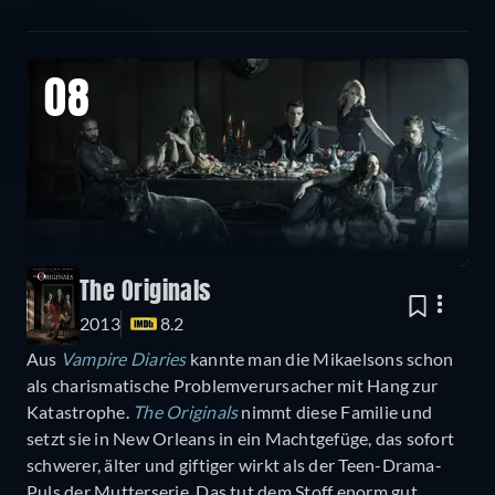
08
The Originals
2013
8.2
Aus
Vampire Diaries
kannte man die Mikaelsons schon
als charismatische Problemverursacher mit Hang zur
Katastrophe.
The Originals
nimmt diese Familie und
setzt sie in New Orleans in ein Machtgefüge, das sofort
schwerer, älter und giftiger wirkt als der Teen-Drama-
Puls der Mutterserie. Das tut dem Stoff enorm gut.