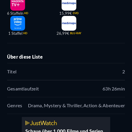
6 Staffeln
15,99€
HD
DVD
1 Staffel
26,99€
HD
BLU-RAY
Über diese Liste
Titel
2
Gesamtlaufzeit
63h 26min
Genres
Drama, Mystery & Thriller, Action & Abenteuer