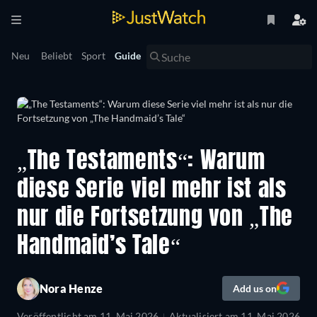
Neu
Beliebt
Sport
Guide
„The Testaments“: Warum
diese Serie viel mehr ist als
nur die Fortsetzung von „The
Handmaid’s Tale“
Nora Henze
Add us on
Veröffentlicht am
11. Mai 2026
Aktualisiert am
11. Mai 2026