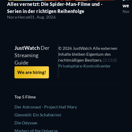
Alles vernetzt: Die Spider-Man-Filme und -
wei
Serien in der richtigen Reihenfolge
Nora
Nora Henze
01. Aug. 2026
JustWatch
Der
© 2026 JustWatch Alle externen
Inhalte bleiben Eigentum des
Streaming
rechtmäßigen Besitzers.
(3.13.0)
Guide
Privatsphäre-Kontrollcenter
We are hiring!
Top 5 Filme
Der Astronaut - Project Hail Mary
Glennkill: Ein Schafskrimi
Die Odyssee
Masters of the Universe