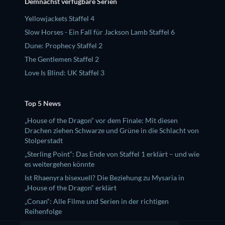
Demnächst verfügbare Serien
Yellowjackets Staffel 4
Slow Horses - Ein Fall für Jackson Lamb Staffel 6
Dune: Prophecy Staffel 2
The Gentlemen Staffel 2
Love Is Blind: UK Staffel 3
Top 5 News
„House of the Dragon“ vor dem Finale: Mit diesen
Drachen ziehen Schwarze und Grüne in die Schlacht von
Stolperstadt
„Sterling Point“: Das Ende von Staffel 1 erklärt – und wie
es weitergehen könnte
Ist Rhaenyra bisexuell? Die Beziehung zu Mysaria in
„House of the Dragon“ erklärt
„Conan“: Alle Filme und Serien in der richtigen
Reihenfolge
Gab es den Serienkiller aus „The Shards“ wirklich?