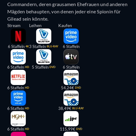
Commandern, deren grausamen Ehefrauen und anderen
Mägden behaupten, von denen jeder eine Spionin für
Gilead sein könnte.
Stream
Leihen
Kaufen
6 Staffeln
3 Staffeln
6 Staffeln
4K
BLU-RAY
6 Staffeln
5 Staffeln
6 Staffeln
HD
DVD
6 Staffeln
54,24€
HD
DVD
6 Staffeln
38,49€
HD
BLU-RAY
6 Staffeln
115,99€
HD
DVD