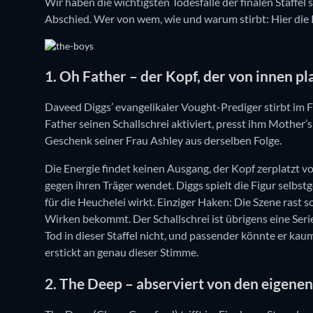
Wir haben die wichtigsten Todesfälle der finalen Staffel 
Abschied. Wer von wem, wie und warum stirbt: Hier die R
1. Oh Father – der Kopf, der von innen pl
Daveed Diggs’ evangelikaler Vought-Prediger stirbt im Fi
Father seinen Schallschrei aktiviert, presst ihm Mother’
Geschenk seiner Frau Ashley aus derselben Folge.
Die Energie findet keinen Ausgang, der Kopf zerplatzt v
gegen ihren Träger wendet. Diggs spielt die Figur selbst
für die Heuchelei wirkt. Einziger Haken: Die Szene rast 
Wirken bekommt. Der Schallschrei ist übrigens eine Seri
Tod in dieser Staffel nicht, und passender könnte er kau
erstickt an genau dieser Stimme.
2. The Deep – abserviert von den eigene