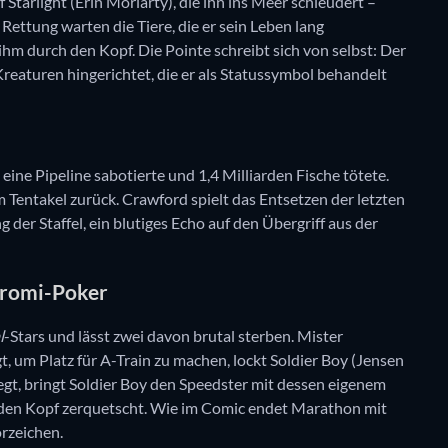
Starlight (Erin Moriarty), die ihn ins Meer schleudert –
 Rettung warten die Tiere, die er sein Leben lang
 ihm durch den Kopf. Die Pointe schreibt sich von selbst: Der
reaturen hingerichtet, die er als Statussymbol behandelt
 eine Pipeline sabotierte und 1,4 Milliarden Fische tötete.
nem Tentakel zurück. Crawford spielt das Entsetzen der letzten
g der Staffel, ein blutiges Echo auf den Übergriff aus der
Promi-Poker
l
-Stars und lässt zwei davon brutal sterben. Mister
, um Platz für A-Train zu machen, lockt Soldier Boy (Jensen
iegt, bringt Soldier Boy den Speedster mit dessen eigenem
m den Kopf zerquetscht. Wie im Comic endet Marathon mit
rzeichen.