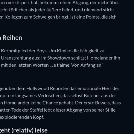
ionen verkörpert hat, bekommt einen Abgang, der mehr über
sucht tödlicher als jeder äußere Feind, und niemand stirbt
Kollegen zum Schweigen bringt, ist eine Pointe, die sich
en Reihen
n Kernmitglied der Boys. Um Kimiko die Fähigkeit zu
her Uranstrahlung aus; im Showdown schlitzt Homelander ihn
, mit den letzten Worten „Je t'aime. Von Anfang an.“
egenüber dem Hollywood Reporter das emotionale Herz der
, nur ein langsames Verlöschen, das selbst Butcher aus der
en Homelander keine Chance gehabt. Der erste Beweis, dass
atter-Tode der Staffel lebt dieser Abgang von seiner Stille,
 explodierenden Kopf.
ht (relativ) leise