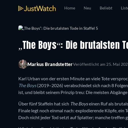
Home
Neu
Beliebt
List
„The Boys“: Die brutalsten To
Markus Brandstetter
Veröffentlicht am
25. Mai 20
Karl Urban von der ersten Minute an viele Tote versproc
The Boys
(2019–2026) verabschiedet sich nach 8 Folgen m
ist, und bleibt seinem Prinzip treu: Die meisten Abgänge
Über fünf Staffeln hat sich
The Boys
einen Ruf als brutal
Finale legt noch einmal nach: explodierende Köpfe, ein T
Doch nicht jeder Tod setzt auf Splatter; manche treffen g