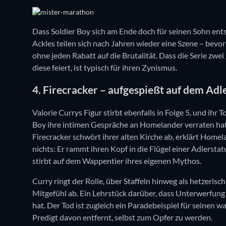
Dass Soldier Boy sich am Ende doch für seinen Sohn ents
Ackles teilen sich nach Jahren wieder eine Szene – bevor
ohne jeden Rabatt auf die Brutalität. Dass die Serie zwei
diese feiert, ist typisch für ihren Zynismus.
4. Firecracker – aufgespießt auf dem Adl
Valorie Currys Figur stirbt ebenfalls in Folge 5, und ihr
Boy ihre intimen Gespräche an Homelander verraten hat, s
Firecracker schwört ihrer alten Kirche ab, erklärt Homela
nichts: Er rammt ihren Kopf in die Flügel einer Adlerstat
stirbt auf dem Wappentier ihres eigenen Mythos.
Curry ringt der Rolle, über Staffeln hinweg als hetzerisc
Mitgefühl ab. Ein Lehrstück darüber, dass Unterwerfung
hat. Der Tod ist zugleich ein Paradebeispiel für seinen
Predigt davon entfernt, selbst zum Opfer zu werden.