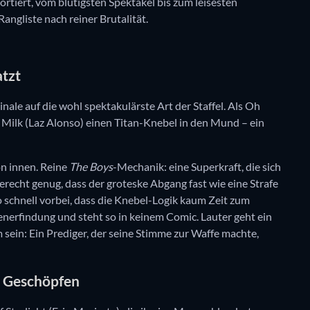
sortiert, vom blutigsten Spektakel bis zum leisesten
angliste nach reiner Brutalität.
atzt
nale auf die wohl spektakulärste Art der Staffel. Als Oh
s Milk (Laz Alonso) einen Titan-Knebel in den Mund – ein
on innen. Reine
The Boys
-Mechanik: eine Superkraft, die sich
gerecht genug, dass der groteske Abgang fast wie eine Strafe
so schnell vorbei, dass die Knebel-Logik kaum Zeit zum
enerfindung und steht so in keinem Comic. Lauter geht ein
m sein: Ein Prediger, der seine Stimme zur Waffe machte,
n Geschöpfen