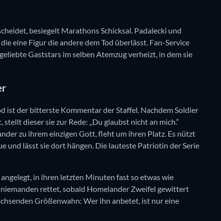
cheidet, besiegelt Marathons Schicksal. Padalecki und
 die eine Figur die andere dem Tod überlässt. Fan-Service
 geliebte Gaststars im selben Atemzug verheizt, in dem sie
er
 Tod ist der bitterste Kommentar der Staffel. Nachdem Soldier
tellt dieser sie zur Rede: „Du glaubst nicht an mich.“
nder zu ihrem einzigen Gott, fleht um ihren Platz. Es nützt
ue und lässt sie dort hängen. Die lauteste Patriotin der Serie
h angelegt, in ihren letzten Minuten fast so etwas wie
 niemanden rettet, sobald Homelander Zweifel gewittert
 wachsenden Größenwahn: Wer ihn anbetet, ist nur eine