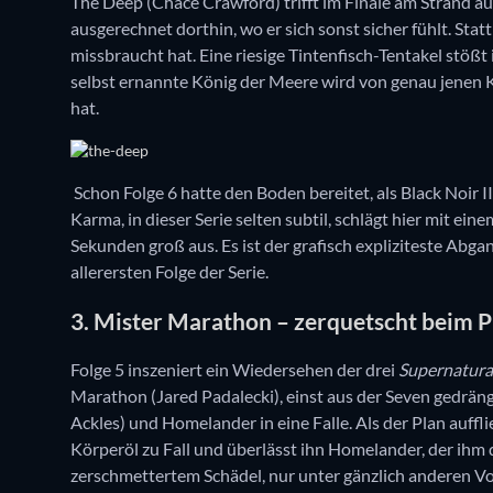
The Deep (Chace Crawford) trifft im Finale am Strand auf 
ausgerechnet dorthin, wo er sich sonst sicher fühlt. Statt
missbraucht hat. Eine riesige Tintenfisch-Tentakel stößt
selbst ernannte König der Meere wird von genau jenen K
hat.
Schon Folge 6 hatte den Boden bereitet, als Black Noir II
Karma, in dieser Serie selten subtil, schlägt hier mit ei
Sekunden groß aus. Es ist der grafisch expliziteste Abgan
allerersten Folge der Serie.
3. Mister Marathon – zerquetscht beim 
Folge 5 inszeniert ein Wiedersehen der drei
Supernatura
Marathon (Jared Padalecki), einst aus der Seven gedrängt
Ackles) und Homelander in eine Falle. Als der Plan auffl
Körperöl zu Fall und überlässt ihn Homelander, der ih
zerschmettertem Schädel, nur unter gänzlich anderen Vo