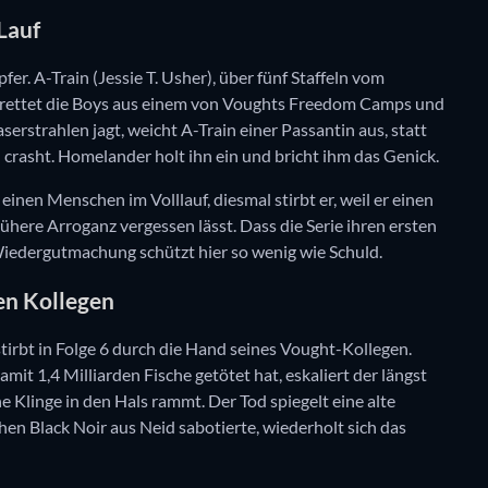
Lauf
er. A-Train (Jessie T. Usher), über fünf Staffeln vom
, rettet die Boys aus einem von Voughts Freedom Camps und
erstrahlen jagt, weicht A-Train einer Passantin aus, statt
 crasht. Homelander holt ihn ein und bricht ihm das Genick.
inen Menschen im Volllauf, diesmal stirbt er, weil er einen
rühere Arroganz vergessen lässt. Dass die Serie ihren ersten
: Wiedergutmachung schützt hier so wenig wie Schuld.
en Kollegen
tirbt in Folge 6 durch die Hand seines Vought-Kollegen.
it 1,4 Milliarden Fische getötet hat, eskaliert der längst
Klinge in den Hals rammt. Der Tod spiegelt eine alte
hen Black Noir aus Neid sabotierte, wiederholt sich das