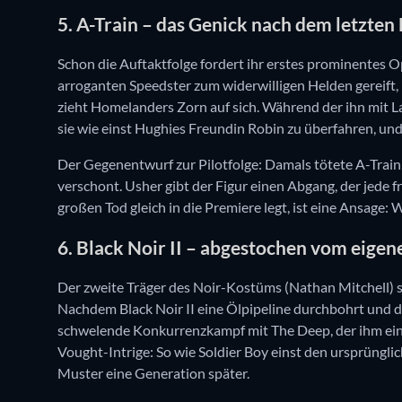
5. A-Train – das Genick nach dem letzten 
Schon die Auftaktfolge fordert ihr erstes prominentes Opf
arroganten Speedster zum widerwilligen Helden gereift
zieht Homelanders Zorn auf sich. Während der ihn mit Las
sie wie einst Hughies Freundin Robin zu überfahren, und
Der Gegenentwurf zur Pilotfolge: Damals tötete A-Train e
verschont. Usher gibt der Figur einen Abgang, der jede f
großen Tod gleich in die Premiere legt, ist eine Ansage
6. Black Noir II – abgestochen vom eigen
Der zweite Träger des Noir-Kostüms (Nathan Mitchell) s
Nachdem Black Noir II eine Ölpipeline durchbohrt und dam
schwelende Konkurrenzkampf mit The Deep, der ihm eine 
Vought-Intrige: So wie Soldier Boy einst den ursprünglic
Muster eine Generation später.