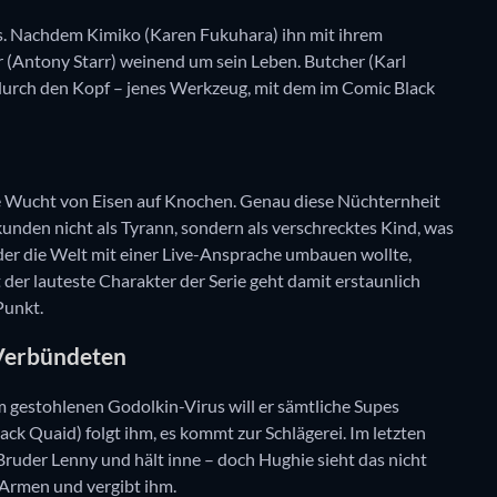
aus. Nachdem Kimiko (Karen Fukuhara) ihn mit ihrem
r (Antony Starr) weinend um sein Leben. Butcher (Karl
m durch den Kopf – jenes Werkzeug, mit dem im Comic Black
ie Wucht von Eisen auf Knochen. Genau diese Nüchternheit
kunden nicht als Tyrann, sondern als verschrecktes Kind, was
der die Welt mit einer Live-Ansprache umbauen wollte,
er lauteste Charakter der Serie geht damit erstaunlich
Punkt.
 Verbündeten
 gestohlenen Godolkin-Virus will er sämtliche Supes
ck Quaid) folgt ihm, es kommt zur Schlägerei. Im letzten
ruder Lenny und hält inne – doch Hughie sieht das nicht
 Armen und vergibt ihm.